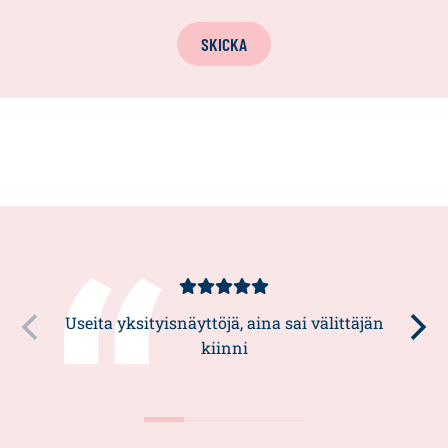
SKICKA
Kundbetyg
5/5
Useita yksityisnäyttöjä, aina sai välittäjän
kiinni