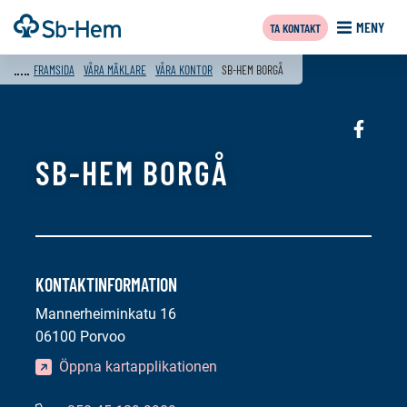
Till
Framsida
MENY
TA KONTAKT
innehållet
FRAMSIDA
VÅRA MÄKLARE
VÅRA KONTOR
SB-HEM BORGÅ
Sociala
media:
SB-HEM BORGÅ
faceboo
KONTAKTINFORMATION
Mannerheiminkatu 16
06100 Porvoo
Öppna kartapplikationen