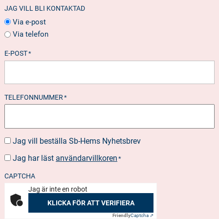
JAG VILL BLI KONTAKTAD
Via e-post
Via telefon
E-POST
*
TELEFONNUMMER
*
Jag vill beställa Sb-Hems Nyhetsbrev
BESTÄLLA
NYHETSBREV
Jag har läst
användarvillkoren
SUOSTUMUS
*
*
CAPTCHA
Jag är inte en robot
KLICKA FÖR ATT VERIFIERA
Friendly
Captcha ⇗