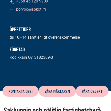
+358 45 129 9909
Telefonnummer:
porvoo@spkoti.fi
E-
postadress:
ÖPPETTIDER
tis 10–14 samt enligt överenskommelse
FÖRETAG
Kodikkain Oy, 3182309-3
Innehåll
på
KONTAKTA OSS!
VÅRA MÄKLAREN
VÅRA OBJEKT
denna
sida
Sakkunnig och pålitlig fastighetsbyrå