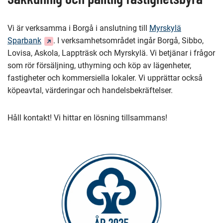
Vi är verksamma i Borgå i anslutning till
Myrskylä
(Du
Sparbank
. I verksamhetsområdet ingår Borgå, Sibbo,
dirigeras
Lovisa, Askola, Lappträsk och Myrskylä. Vi betjänar i frågor
till
som rör försäljning, uthyrning och köp av lägenheter,
en
fastigheter och kommersiella lokaler. Vi upprättar också
annan
köpeavtal, värderingar och handelsbekräftelser.
tjänst)
Håll kontakt! Vi hittar en lösning tillsammans!