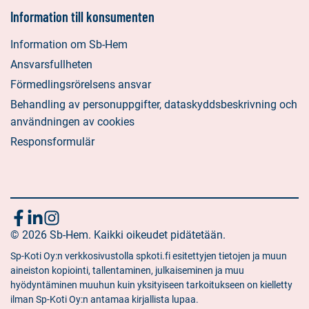
Information till konsumenten
Information om Sb-Hem
Ansvarsfullheten
Förmedlingsrörelsens ansvar
Behandling av personuppgifter, dataskyddsbeskrivning och
användningen av cookies
Responsformulär
Följ
Sociala
Sociala
Sociala
media:
© 2026 Sb-Hem. Kaikki oikeudet pidätetään.
media:
media:
oss
facebook
linkedin
instagram
Sp-Koti Oy:n verkkosivustolla spkoti.fi esitettyjen tietojen ja muun
aineiston kopiointi, tallentaminen, julkaiseminen ja muu
hyödyntäminen muuhun kuin yksityiseen tarkoitukseen on kielletty
ilman Sp-Koti Oy:n antamaa kirjallista lupaa.