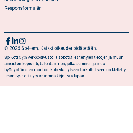
Responsformulär
Följ
Sociala
Sociala
Sociala
media:
© 2026 Sb-Hem. Kaikki oikeudet pidätetään.
media:
media:
oss
facebook
linkedin
instagram
Sp-Koti Oy:n verkkosivustolla spkoti.fi esitettyjen tietojen ja muun
aineiston kopiointi, tallentaminen, julkaiseminen ja muu
hyödyntäminen muuhun kuin yksityiseen tarkoitukseen on kielletty
ilman Sp-Koti Oy:n antamaa kirjallista lupaa.