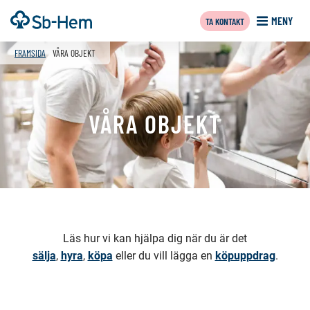
Till
Framsida
MENY
TA KONTAKT
innehållet
f
FRAMSIDA
VÅRA OBJEKT
VÅRA OBJEKT
Läs hur vi kan hjälpa dig när du är det
sälja
,
hyra
,
köpa
eller du vill lägga en
köpuppdrag
.