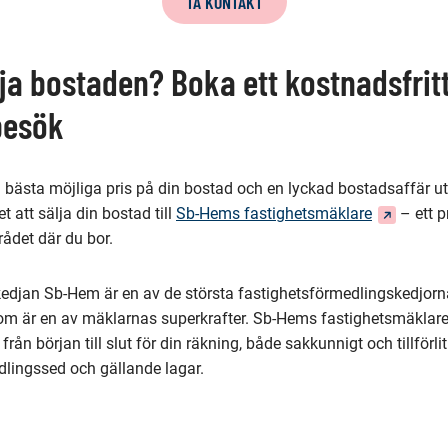
TA KONTAKT
lja bostaden? Boka ett kostnadsfrit
besök
a bästa möjliga pris på din bostad och en lyckad bostadsaffär ut
(Du
t att sälja din bostad till
Sb-Hems fastighetsmäklare
– ett p
dirigeras
rådet där du bor.
till
en
edjan Sb-Hem är en av de största fastighetsförmedlingskedjorna
annan
m är en av mäklarnas superkrafter. Sb-Hems fastighetsmäklare
tjänst)
rån början till slut för din räkning, både sakkunnigt och tillförlit
lingssed och gällande lagar.