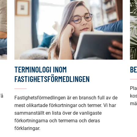
tjänst)
TERMINOLOGI INOM
B
FASTIGHETSFÖRMEDLINGEN
Pla
få
kos
Fastighetsförmedlingen är en bransch full av de
mä
mest olikartade förkortningar och termer. Vi har
sammanställt en lista över de vanligaste
förkortningarna och termerna och deras
förklaringar.