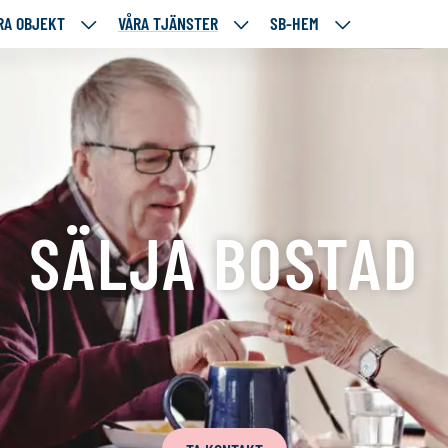
RA OBJEKT
VÅRA TJÄNSTER
SB-HEM
VÅRA
VÅRA
SB-
RE
OBJEKT
TJÄNSTER
HEM
TÅENDE
NEDANSTÅENDE
NEDANSTÅENDE
NEDANSTÅENDE
SIDOR
SIDOR
SIDOR
f
SÄLJA BOSTAD