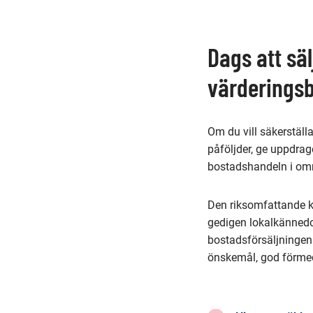
på
denna
Dags att sä
sida
värderings
Om du vill säkerställ
påföljder, ge uppdrage
bostadshandeln i om
Den riksomfattande k
gedigen lokalkännedo
bostadsförsäljningen f
önskemål, god förmed