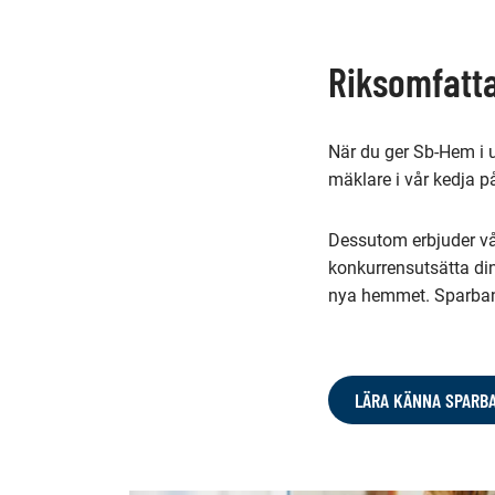
Riksomfatta
När du ger Sb-Hem i u
mäklare i vår kedja p
Dessutom erbjuder vå
konkurrensutsätta di
nya hemmet. Sparban
LÄRA KÄNNA SPARB