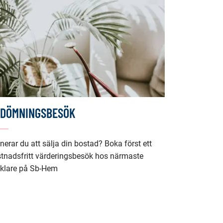
tjänst)
EDÖMNINGSBESÖK
nerar du att sälja din bostad? Boka först ett
tnadsfritt värderingsbesök hos närmaste
klare på Sb-Hem