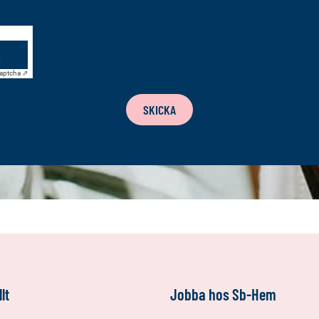
aptcha ⇗
SKICKA
lt
Jobba hos Sb-Hem