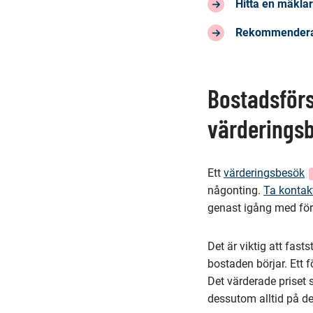
Hitta en mäkla
Rekommendera e
Bostadsförs
värderings
(
Ett
värderingsbesök
d
någonting.
Ta kontak
til
genast igång med för
e
a
Det är viktig att fast
t
bostaden börjar. Ett 
Det värderade priset
dessutom alltid på d