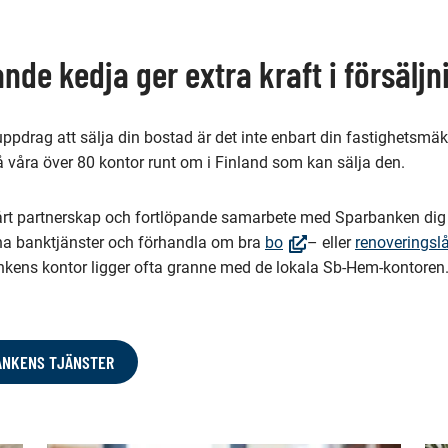
nde kedja ger extra kraft i försälj
ppdrag att sälja din bostad är det inte enbart din fastighetsmäkl
å våra över 80 kontor runt om i Finland som kan sälja den.
rt partnerskap och fortlöpande samarbete med Sparbanken dig 
(Öppnas
na banktjänster och förhandla om bra
bo
– eller
renoveringsl
i
kens kontor ligger ofta granne med de lokala Sb-Hem-kontore
nytt
fönster,
Du
ANKENS TJÄNSTER
dirigeras
till
en
annan