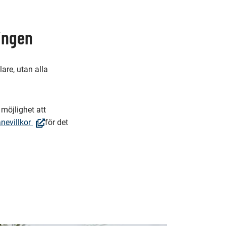
ningen
are, utan alla
möjlighet att
(Öppnas
ånevillkor
för det
i
n.
nytt
fönster,
Du
dirigeras
till
en
annan