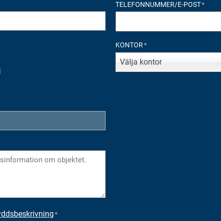
TELEFONNUMMER/E-POST
*
KONTOR
*
Välja kontor
d
yddsbeskrivning
*