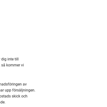
ig inte till
k, så kommer vi
rknadsföringen av
ar upp försäljningen.
ostads skick och
åde.