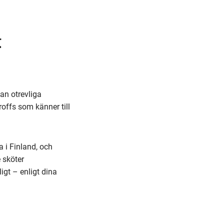
t
an otrevliga
roffs som känner till
 i Finland, och
 sköter
ligt – enligt dina