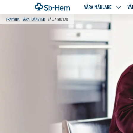
Till
Framsida
VÅRA MÄKLARE
VÅ
VÅRA
innehållet
MÄKLA
FRAMSIDA
VÅRA TJÄNSTER
SÄLJA BOSTAD
NEDANS
SIDOR
Innehåll