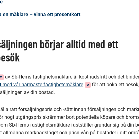
re
n mäklare – vinna ett presentkort
äljningen börjar alltid med ett
besök
Du
av Sb-Hems fastighetsmäklare är kostnadsfritt och det binder d
irigeras
(Du
t med vår närmaste fastighetsmäklare
för att boka ett besö
l
dirigeras
säljningen av din bostad.
n
till
nnan
en
ställa rätt försäljningspris och -sätt innan försäljningen och ma
jänst)
annan
för högt utgångspris skrämmer bort potentiella köpare och broms
tjänst)
 som Sb-Hems fastighetsmäklare fastställer grundar sig på din b
et allmänna marknadsläget och prisnivån på bostäder i ditt omr