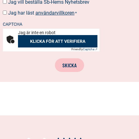
Jag vill beställa Sb-Hems Nyhetsbrev
BESTÄLLA
NYHETSBREV
Jag har läst
användarvillkoren
SUOSTUMUS
*
*
CAPTCHA
Jag är inte en robot
KLICKA FÖR ATT VERIFIERA
Friendly
Captcha ⇗
SKICKA