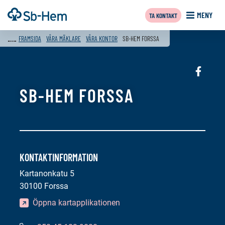
Till
Framsida
MENY
TA KONTAKT
innehållet
FRAMSIDA
VÅRA MÄKLARE
VÅRA KONTOR
SB-HEM FORSSA
Sociala
media:
SB-HEM FORSSA
faceboo
KONTAKTINFORMATION
Kartanonkatu 5
30100 Forssa
Öppna kartapplikationen