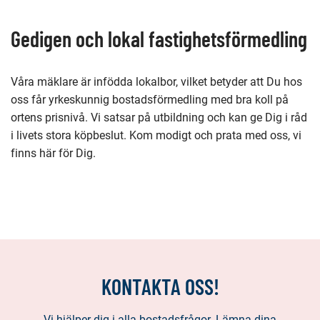
denna
sida
Gedigen och lokal fastighetsförmedling
Våra mäklare är infödda lokalbor, vilket betyder att Du hos
oss får yrkeskunnig bostadsförmedling med bra koll på
ortens prisnivå. Vi satsar på utbildning och kan ge Dig i råd
i livets stora köpbeslut. Kom modigt och prata med oss, vi
finns här för Dig.
KONTAKTA OSS!
Vi hjälper dig i alla bostadsfrågor. Lämna dina