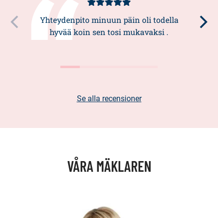
Kundbetyg
5/5
Yhteydenpito minuun päin oli todella
hyvää koin sen tosi mukavaksi .
Se alla recensioner
VÅRA MÄKLAREN