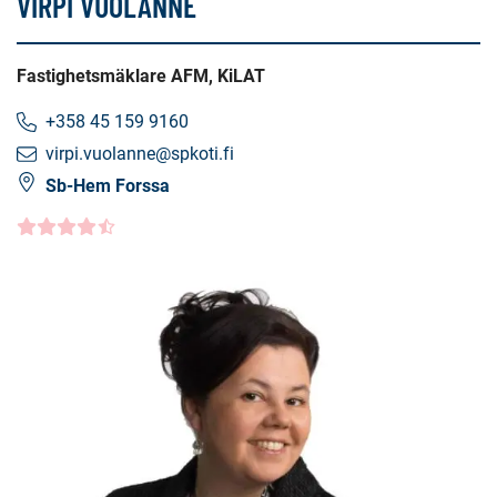
VIRPI VUOLANNE
Fastighetsmäklare AFM, KiLAT
+358 45 159 9160
virpi.vuolanne@spkoti.fi
Sb-Hem Forssa
Kundbetyg
4.5000
/5