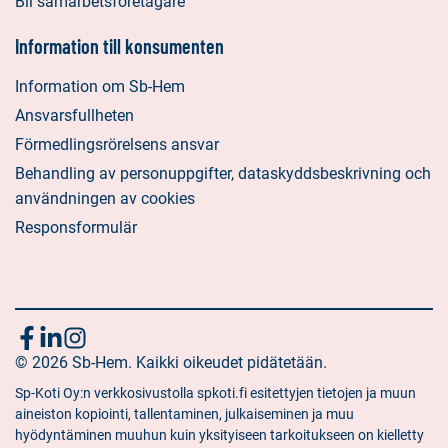
Bli samarbetsföretagare
Information till konsumenten
Information om Sb-Hem
Ansvarsfullheten
Förmedlingsrörelsens ansvar
Behandling av personuppgifter, dataskyddsbeskrivning och
användningen av cookies
Responsformulär
Följ
Sociala
Sociala
Sociala
media:
© 2026 Sb-Hem. Kaikki oikeudet pidätetään.
media:
media:
oss
facebook
linkedin
instagram
Sp-Koti Oy:n verkkosivustolla spkoti.fi esitettyjen tietojen ja muun
aineiston kopiointi, tallentaminen, julkaiseminen ja muu
hyödyntäminen muuhun kuin yksityiseen tarkoitukseen on kielletty