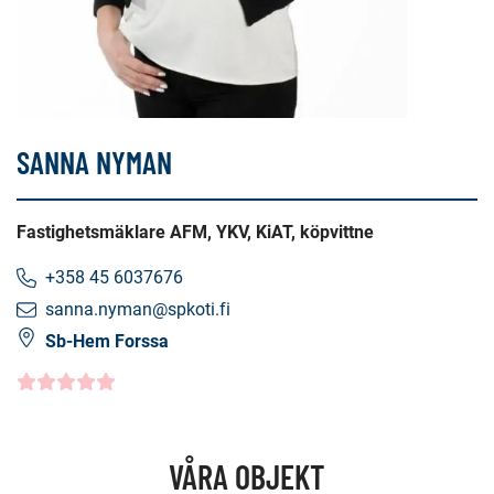
SANNA NYMAN
Fastighetsmäklare AFM, YKV, KiAT, köpvittne
+358 45 6037676
sanna.nyman@spkoti.fi
Sb-Hem Forssa
Kundbetyg
5.0000
/5
VÅRA OBJEKT