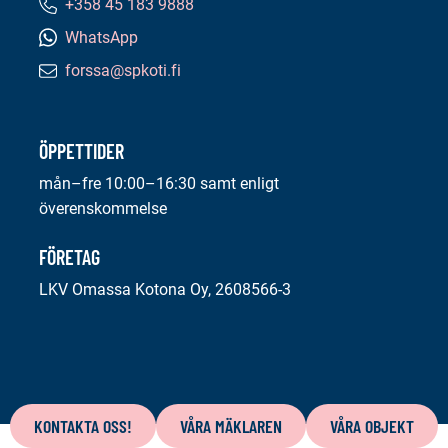
+358 45 183 9888
Telefonnummer:
WhatsApp
forssa@spkoti.fi
E-
postadress:
ÖPPETTIDER
mån–fre 10:00–16:30 samt enligt
överenskommelse
FÖRETAG
LKV Omassa Kotona Oy, 2608566-3
Innehåll
på
KONTAKTA OSS!
VÅRA MÄKLAREN
VÅRA OBJEKT