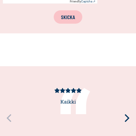
Friendly
Captcha ⇗
SKICKA
Kundbetyg
5/5
Kaikki