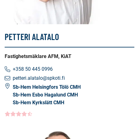
PETTERI ALATALO
Fastighetsmäklare AFM, KiAT
+358 50 445 0996
petteri.alatalo@spkoti.fi
Sb-Hem Helsingfors Tölö CMH
Sb-Hem Esbo Hagalund CMH
Sb-Hem Kyrkslätt CMH
Kundbetyg
4.5000
/5