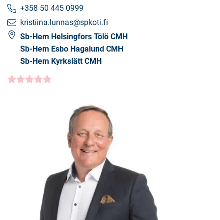
+358 50 445 0999
kristiina.lunnas@spkoti.fi
Sb-Hem Helsingfors Tölö CMH
Sb-Hem Esbo Hagalund CMH
Sb-Hem Kyrkslätt CMH
Kundbetyg
5.0000
/5