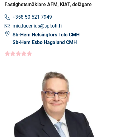
Fastighetsmäklare AFM, KiAT, delägare
+358 50 521 7949
mia.lucenius@spkoti.fi
Sb-Hem Helsingfors Tölö CMH
Sb-Hem Esbo Hagalund CMH
Kundbetyg
5.0000
/5