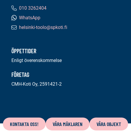
010 3262404
Telefonnummer:
WhatsApp
helsinki-toolo@spkoti.fi
E-
postadress:
ÖPPETTIDER
Enligt överenskommelse
FÖRETAG
CMH-Koti Oy, 2591421-2
Innehåll
på
KONTAKTA OSS!
VÅRA MÄKLAREN
VÅRA OBJEKT