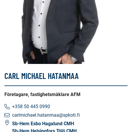
CARL MICHAEL HATANMAA
Företagare, fastighetsmäklare AFM
+358 50 445 0990
carlmichael.hatanmaa@spkoti.fi
Sb-Hem Esbo Hagalund CMH
Sb-Hem Helsingfors Tölö CMH