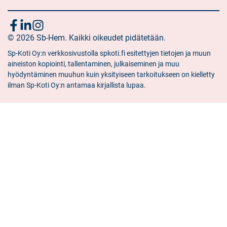
Följ
Sociala
Sociala
Sociala
media:
© 2026 Sb-Hem. Kaikki oikeudet pidätetään.
media:
media:
oss
facebook
linkedin
instagram
Sp-Koti Oy:n verkkosivustolla spkoti.fi esitettyjen tietojen ja muun
aineiston kopiointi, tallentaminen, julkaiseminen ja muu
hyödyntäminen muuhun kuin yksityiseen tarkoitukseen on kielletty
ilman Sp-Koti Oy:n antamaa kirjallista lupaa.