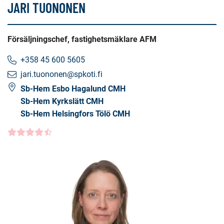
JARI TUONONEN
Försäljningschef, fastighetsmäklare AFM
+358 45 600 5605
jari.tuononen@spkoti.fi
Sb-Hem Esbo Hagalund CMH
Sb-Hem Kyrkslätt CMH
Sb-Hem Helsingfors Tölö CMH
Kundbetyg
4.5000
/5