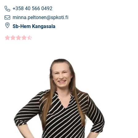
+358 40 566 0492
minna.peltonen@spkoti.fi
Sb-Hem Kangasala
Kundbetyg
4.5000
/5