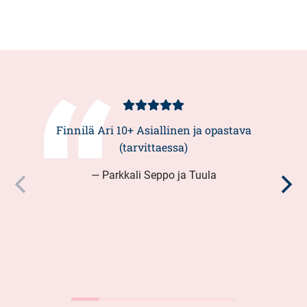
Kundbetyg
5/5
Finnilä Ari 10+ Asiallinen ja opastava
(tarvittaessa)
— Parkkali Seppo ja Tuula