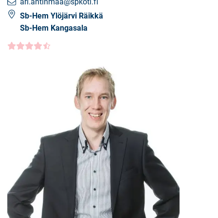
ari.antinmaa@spkoti.fi
Sb-Hem Ylöjärvi Räikkä
Sb-Hem Kangasala
Kundbetyg
4.5000
/5