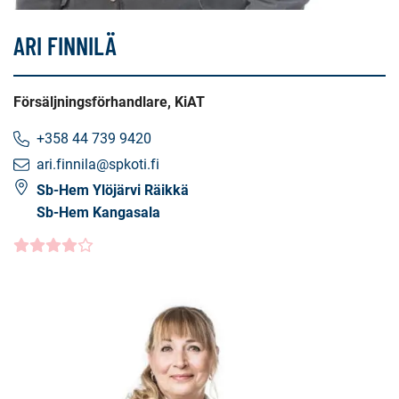
ARI FINNILÄ
Försäljningsförhandlare, KiAT
+358 44 739 9420
ari.finnila@spkoti.fi
Sb-Hem Ylöjärvi Räikkä
Sb-Hem Kangasala
Kundbetyg
4.0000
/5