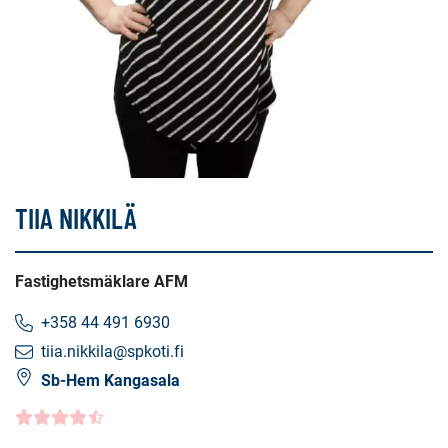
TIIA NIKKILÄ
Fastighetsmäklare AFM
+358 44 491 6930
tiia.nikkila@spkoti.fi
Sb-Hem Kangasala
Kundbetyg
4.5000
/5