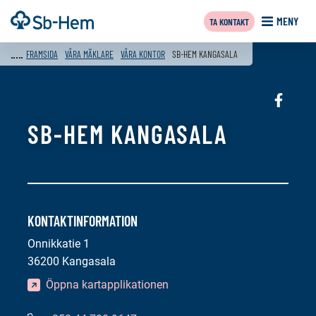
Till
Framsida
MENY
TA KONTAKT
innehållet
FRAMSIDA
VÅRA MÄKLARE
VÅRA KONTOR
SB-HEM KANGASALA
Sociala
media:
SB-HEM KANGASALA
faceboo
KONTAKTINFORMATION
Onnikkatie 1
36200 Kangasala
Öppna kartapplikationen