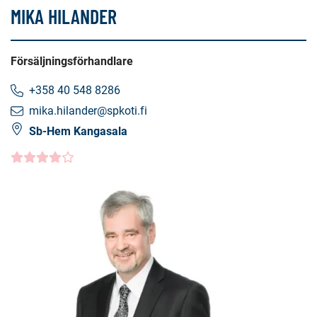
MIKA HILANDER
Försäljningsförhandlare
+358 40 548 8286
mika.hilander@spkoti.fi
Sb-Hem Kangasala
Kundbetyg
4.0000
/5