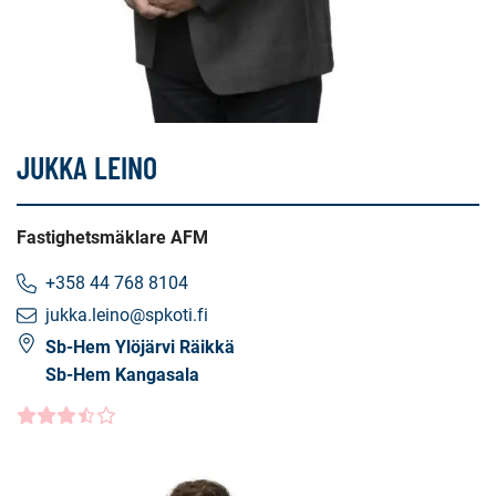
JUKKA LEINO
Fastighetsmäklare AFM
+358 44 768 8104
jukka.leino@spkoti.fi
Sb-Hem Ylöjärvi Räikkä
Sb-Hem Kangasala
Kundbetyg
3.5000
/5