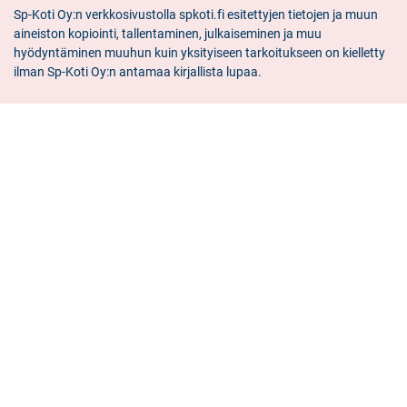
oss
facebook
linkedin
instagram
Sp-Koti Oy:n verkkosivustolla spkoti.fi esitettyjen tietojen ja muun
aineiston kopiointi, tallentaminen, julkaiseminen ja muu
hyödyntäminen muuhun kuin yksityiseen tarkoitukseen on kielletty
ilman Sp-Koti Oy:n antamaa kirjallista lupaa.