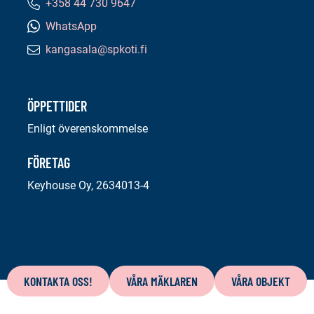
+358 44 730 9647
Telefonnummer:
WhatsApp
kangasala@spkoti.fi
E-
postadress:
ÖPPETTIDER
Enligt överenskommelse
FÖRETAG
Keyhouse Oy, 2634013-4
Innehåll
på
KONTAKTA OSS!
VÅRA MÄKLAREN
VÅRA OBJEKT
denna