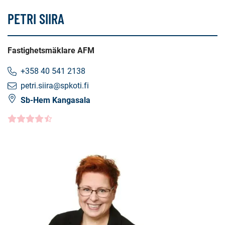
PETRI SIIRA
Fastighetsmäklare AFM
+358 40 541 2138
petri.siira@spkoti.fi
Sb-Hem Kangasala
Kundbetyg
4.5000
/5