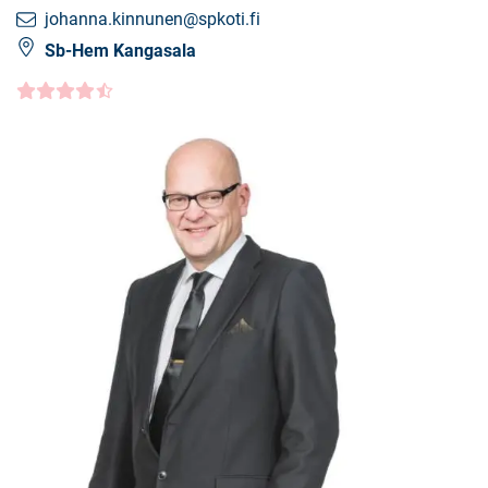
johanna.kinnunen@spkoti.fi
Sb-Hem Kangasala
Kundbetyg
4.5000
/5