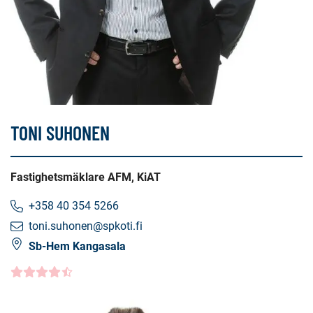
TONI SUHONEN
Fastighetsmäklare AFM, KiAT
+358 40 354 5266
toni.suhonen@spkoti.fi
Sb-Hem Kangasala
Kundbetyg
4.5000
/5