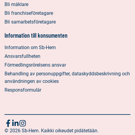
Bli mäklare
Bli franchiseföretagare
Bli samarbetsföretagare
Information till konsumenten
Information om Sb-Hem
Ansvarsfullheten
Förmedlingsrörelsens ansvar
Behandling av personuppgifter, dataskyddsbeskrivning och
användningen av cookies
Responsformulär
Följ
Sociala
Sociala
Sociala
media:
© 2026 Sb-Hem. Kaikki oikeudet pidätetään.
media:
media: