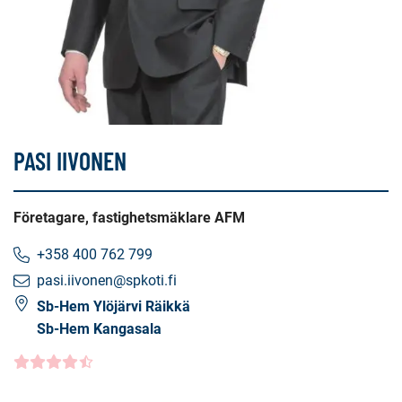
PASI IIVONEN
Företagare, fastighetsmäklare AFM
+358 400 762 799
pasi.iivonen@spkoti.fi
Sb-Hem Ylöjärvi Räikkä
Sb-Hem Kangasala
Kundbetyg
4.5000
/5