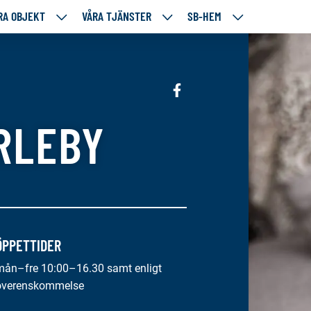
RA OBJEKT
VÅRA TJÄNSTER
SB-HEM
VÅRA
VÅRA
SB-
RE
OBJEKT
TJÄNSTER
HEM
TÅENDE
NEDANSTÅENDE
NEDANSTÅENDE
NEDANSTÅENDE
SIDOR
SIDOR
SIDOR
Sociala
media:
RLEBY
facebook
ÖPPETTIDER
mån–fre 10:00–16.30 samt enligt
överenskommelse