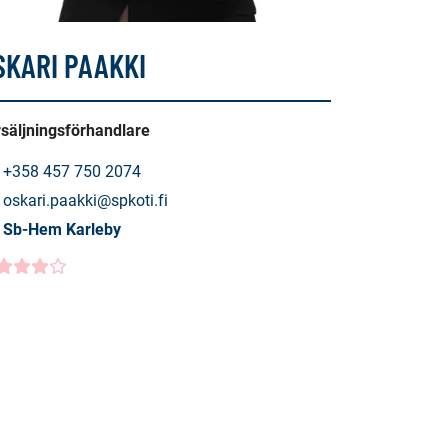
SKARI PAAKKI
säljningsförhandlare
+358 457 750 2074
oskari.paakki@spkoti.fi
Sb-Hem Karleby
ndbetyg
0000
/5