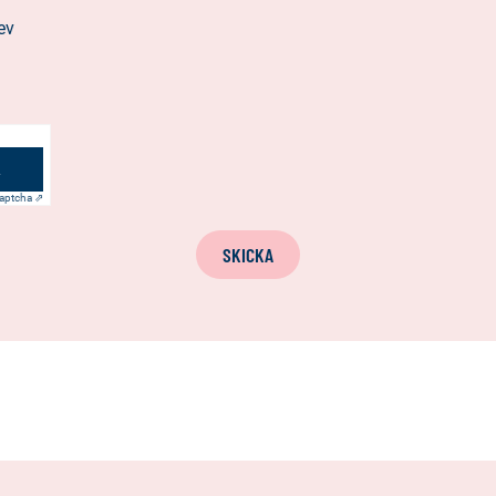
ev
aptcha ⇗
SKICKA