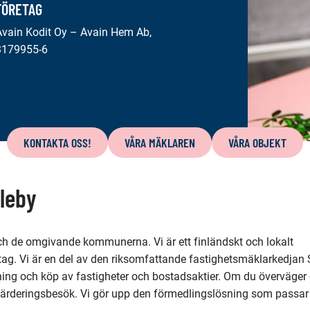
FÖRETAG
Avain Kodit Oy – Avain Hem Ab,
3179955-6
KONTAKTA OSS!
VÅRA MÄKLAREN
VÅRA OBJEKT
leby
och de omgivande kommunerna. Vi är ett finländskt och lokalt
ag. Vi är en del av den riksomfattande fastighetsmäklarkedjan 
ing och köp av fastigheter och bostadsaktier. Om du överväger e
 värderingsbesök. Vi gör upp den förmedlingslösning som passar 