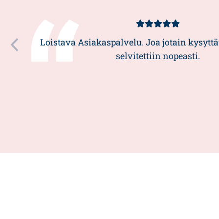
Kundbetyg
5/5
Loistava Asiakaspalvelu. Joa jotain kysyttä
selvitettiin nopeasti.