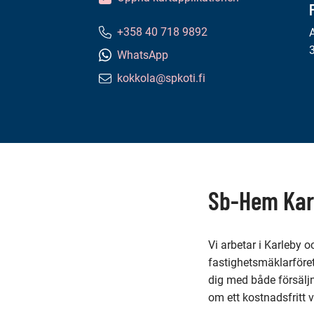
+358 40 718 9892
Telefonnummer:
WhatsApp
kokkola@spkoti.fi
E-
postadress:
Innehåll
på
denna
Sb-Hem Kar
sida
Vi arbetar i Karleby 
fastighetsmäklarföret
dig med både försäljn
om ett kostnadsfritt