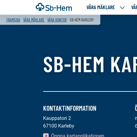
Till
Framsida
VÅRA MÄKLARE
VÅ
VÅRA
innehållet
MÄKLA
FRAMSIDA
VÅRA MÄKLARE
VÅRA KONTOR
SB-HEM KARLEBY
NEDANS
SIDOR
SB-HEM KA
KONTAKTINFORMATION
Kauppatori 2
67100 Karleby
Öppna kartapplikationen