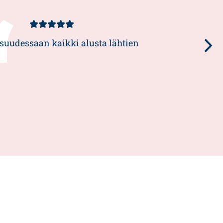
Kundbetyg
5/5
suudessaan kaikki alusta lähtien