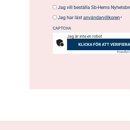
Jag vill beställa Sb-Hems Nyhetsbr
BESTÄLLA
NYHETSBREV
Jag har läst
användarvillkoren
SUOSTUMUS
*
*
CAPTCHA
Jag är inte en robot
KLICKA FÖR ATT VERIFIERA
Friendly
C