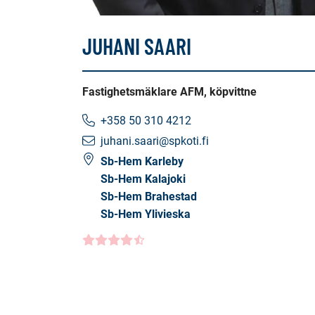
JUHANI SAARI
Fastighetsmäklare AFM, köpvittne
+358 50 310 4212
juhani.saari@spkoti.fi
Sb-Hem Karleby
Sb-Hem Kalajoki
Sb-Hem Brahestad
Sb-Hem Ylivieska
Kundbetyg
4.5000
/5