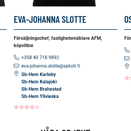
EVA-JOHANNA SLOTTE
O
Försäljningschef, fastighetsmäklare AFM,
För
köpvittne
+358 40 718 9892
eva-johanna.slotte@spkoti.fi
Sb-Hem Karleby
Ku
Sb-Hem Kalajoki
4.
Sb-Hem Brahestad
Sb-Hem Ylivieska
Kundbetyg
4.5000
/5