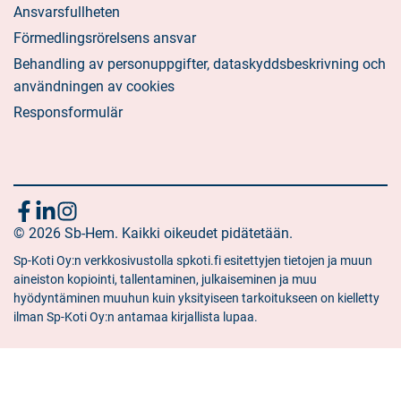
Ansvarsfullheten
Förmedlingsrörelsens ansvar
Behandling av personuppgifter, dataskyddsbeskrivning och
användningen av cookies
Responsformulär
Följ
Sociala
Sociala
Sociala
media:
© 2026 Sb-Hem. Kaikki oikeudet pidätetään.
media:
media:
oss
facebook
linkedin
instagram
Sp-Koti Oy:n verkkosivustolla spkoti.fi esitettyjen tietojen ja muun
aineiston kopiointi, tallentaminen, julkaiseminen ja muu
hyödyntäminen muuhun kuin yksityiseen tarkoitukseen on kielletty
ilman Sp-Koti Oy:n antamaa kirjallista lupaa.