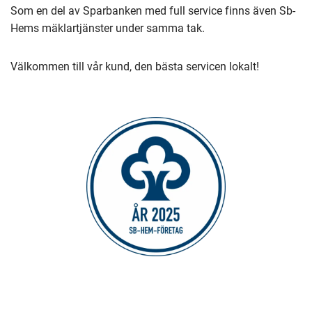
Du
Som en del av Sparbanken med full service finns även Sb-
dirigeras
Hems mäklartjänster under samma tak.
till
en
Välkommen till vår kund, den bästa servicen lokalt!
annan
tjänst)