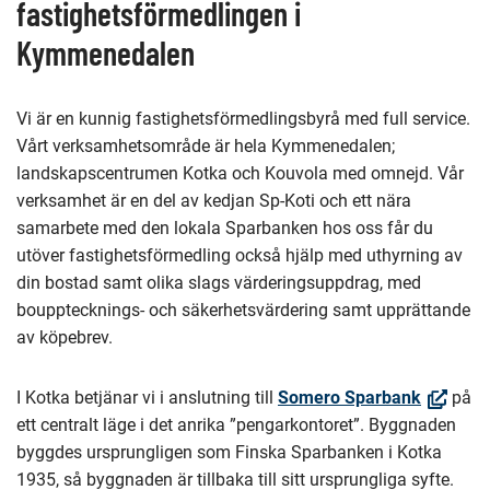
fastighetsförmedlingen i
Kymmenedalen
Vi är en kunnig fastighetsförmedlingsbyrå med full service.
Vårt verksamhetsområde är hela Kymmenedalen;
landskapscentrumen Kotka och Kouvola med omnejd. Vår
verksamhet är en del av kedjan Sp-Koti och ett nära
samarbete med den lokala Sparbanken hos oss får du
utöver fastighetsförmedling också hjälp med uthyrning av
din bostad samt olika slags värderingsuppdrag, med
boupptecknings- och säkerhetsvärdering samt upprättande
av köpebrev.
(Öppnas
I Kotka betjänar vi i anslutning till
Somero Sparbank
på
i
ett centralt läge i det anrika ”pengarkontoret”. Byggnaden
nytt
byggdes ursprungligen som Finska Sparbanken i Kotka
fönster,
1935, så byggnaden är tillbaka till sitt ursprungliga syfte.