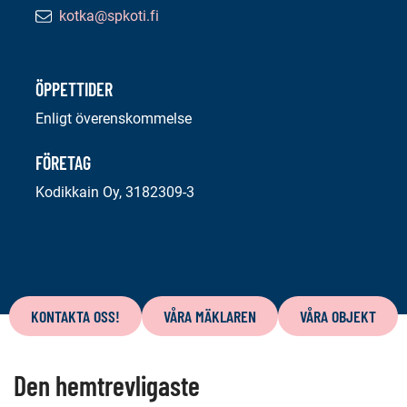
kotka@spkoti.fi
E-
postadress:
ÖPPETTIDER
Enligt överenskommelse
FÖRETAG
Kodikkain Oy, 3182309-3
Innehåll
på
KONTAKTA OSS!
VÅRA MÄKLAREN
VÅRA OBJEKT
denna
sida
Den hemtrevligaste