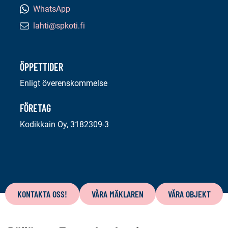
WhatsApp
lahti@spkoti.fi
E-
postadress:
ÖPPETTIDER
Enligt överenskommelse
FÖRETAG
Kodikkain Oy, 3182309-3
Innehåll
på
KONTAKTA OSS!
VÅRA MÄKLAREN
VÅRA OBJEKT
denna