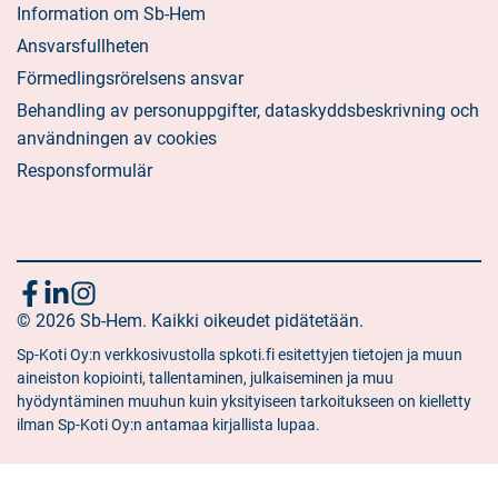
Information om Sb-Hem
Ansvarsfullheten
Förmedlingsrörelsens ansvar
Behandling av personuppgifter, dataskyddsbeskrivning och
användningen av cookies
Responsformulär
Följ
Sociala
Sociala
Sociala
media:
© 2026 Sb-Hem. Kaikki oikeudet pidätetään.
media:
media:
oss
facebook
linkedin
instagram
Sp-Koti Oy:n verkkosivustolla spkoti.fi esitettyjen tietojen ja muun
aineiston kopiointi, tallentaminen, julkaiseminen ja muu
hyödyntäminen muuhun kuin yksityiseen tarkoitukseen on kielletty
ilman Sp-Koti Oy:n antamaa kirjallista lupaa.