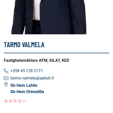
TARMO VALMELA
Fastighetsmäklare AFM, KiLAT, KED
+358 45 128 2171
tarmo.valmela@spkoti.fi
Sb-Hem Lahtis
Sb-Hem Orimattila
Kundbetyg
4.5000
/5