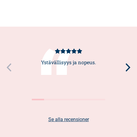
Kundbetyg
5/5
Ystävällisyys ja nopeus.
Se alla recensioner