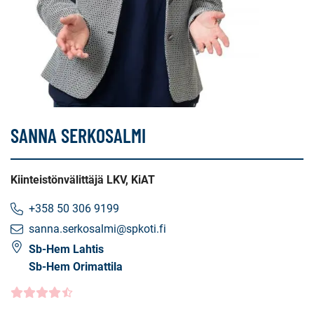
SANNA SERKOSALMI
Kiinteistönvälittäjä LKV, KiAT
+358 50 306 9199
sanna.serkosalmi@spkoti.fi
Sb-Hem Lahtis
Sb-Hem Orimattila
Kundbetyg
4.5000
/5