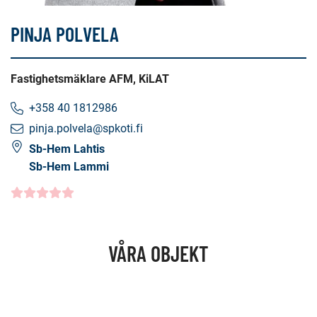
PINJA POLVELA
Fastighetsmäklare AFM, KiLAT
+358 40 1812986
pinja.polvela@spkoti.fi
Sb-Hem Lahtis
Sb-Hem Lammi
Kundbetyg
5.0000
/5
VÅRA OBJEKT