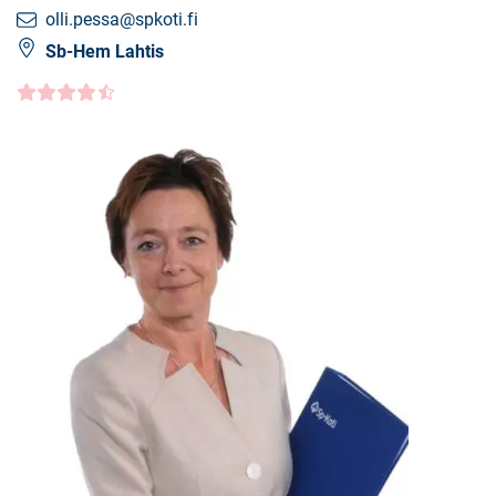
olli.pessa@spkoti.fi
Sb-Hem Lahtis
Kundbetyg
4.5000
/5