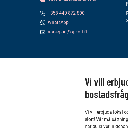
+358 440 872 800
Telefonnummer:
WhatsApp
raasepori@spkoti.fi
E-
postadress:
Innehåll
på
denna
Vi vill erbj
sida
bostadsfrå
Vi vill erbjuda lokal 
slott! Vår målsättnin
när du kliver in geno