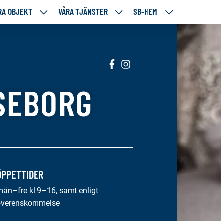
RA OBJEKT
VÅRA TJÄNSTER
SB-HEM
VÅRA
VÅRA
SB-
RE
OBJEKT
TJÄNSTER
HEM
TÅENDE
NEDANSTÅENDE
NEDANSTÅENDE
NEDANSTÅENDE
SIDOR
SIDOR
SIDOR
Sociala
Sociala
media:
media:
SEBORG
facebook
instagram
ÖPPETTIDER
mån–fre kl 9–16, samt enligt
överenskommelse