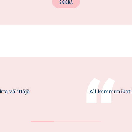
SKICKA
kra välittäjä
All kommunikatio