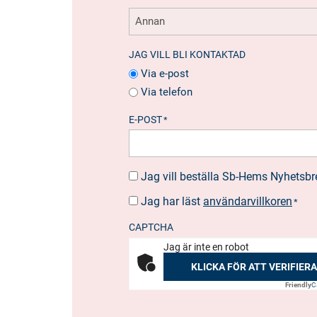
JAG VILL BLI KONTAKTAD
Via e-post
Via telefon
E-POST
*
Jag vill beställa Sb-Hems Nyhetsbr
BESTÄLLA
NYHETSBREV
Jag har läst
användarvillkoren
SUOSTUMUS
*
*
CAPTCHA
Jag är inte en robot
KLICKA FÖR ATT VERIFIERA
Friendly
C