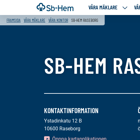
Till
Framsida
VÅRA MÄKLARE
VÅ
VÅRA
innehållet
MÄKLA
FRAMSIDA
VÅRA MÄKLARE
VÅRA KONTOR
SB-HEM RASEBORG
NEDANS
SIDOR
SB-HEM RA
KONTAKTINFORMATION
Ystadinkatu 12 B
10600 Raseborg
Öppna kartapplikationen