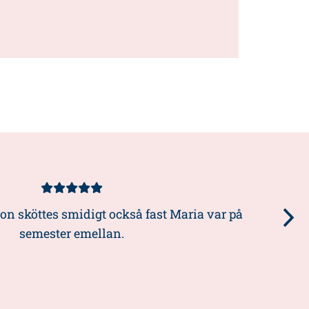
Kundbetyg
5/5
n sköttes smidigt också fast Maria var på
semester emellan.