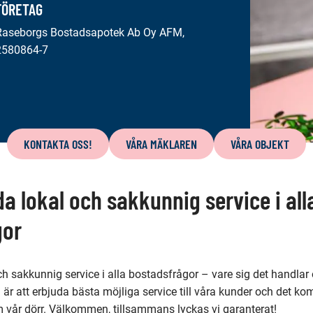
FÖRETAG
Raseborgs Bostadsapotek Ab Oy AFM,
2580864-7
KONTAKTA OSS!
VÅRA MÄKLAREN
VÅRA OBJEKT
uda lokal och sakkunnig service i all
gor
och sakkunnig service i alla bostadsfrågor – vare sig det handlar 
g är att erbjuda bästa möjliga service till våra kunder och det k
m vår dörr. Välkommen, tillsammans lyckas vi garanterat!