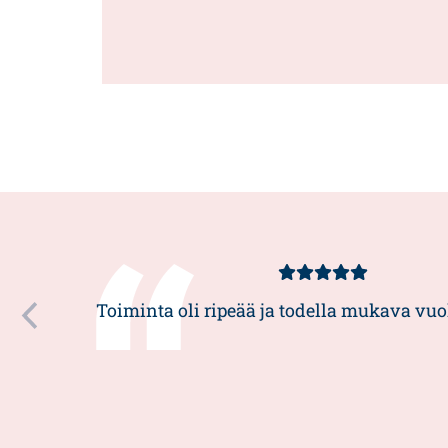
Kundbetyg
5/5
Toiminta oli ripeää ja todella mukava vuo