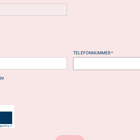
TELEFONNUMMER
*
ev
aptcha ⇗