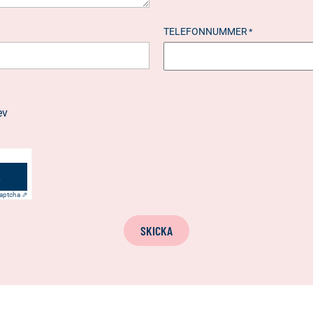
TELEFONNUMMER
*
ev
aptcha ⇗
SKICKA