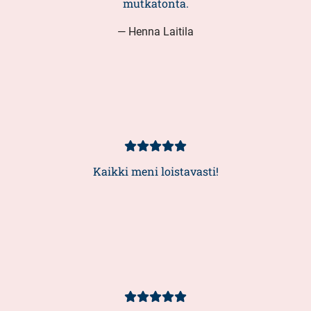
mutkatonta.
— Henna Laitila
Kundbetyg
5/5
Kaikki meni loistavasti!
Kundbetyg