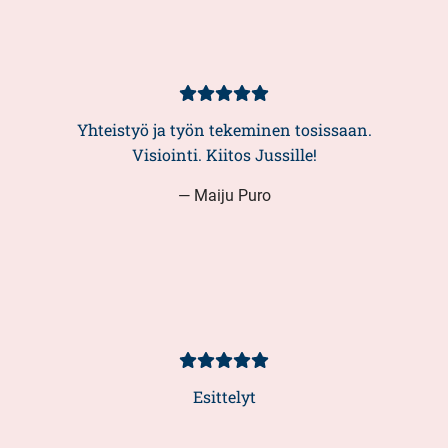
Kundbetyg
5/5
Yhteistyö ja työn tekeminen tosissaan.
Visiointi. Kiitos Jussille!
— Maiju Puro
Kundbetyg
5/5
Esittelyt