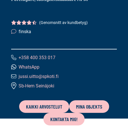
(Genomsnitt av kundbetyg)
Kundbetyg
4.5/5
finska
Språkkunskaper:
+358 400 353 017
Telefonnummer:
WhatsApp
jussi.uitto@spkoti.fi
E-
Sb-Hem Seinäjoki
postadress:
Innehåll
på
KAIKKI ARVOSTELUT
MINA OBJEKTS
denna
KONTAKTA MIG!
sida