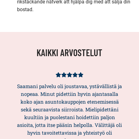
rikstäckande nätverk att hjälpa dig med att sälja din
bostad.
KAIKKI ARVOSTELUT
Kundbetyg
5/5
Saamani palvelu oli joustavaa, ystävällistä ja
nopeaa. Minut pidettiin hyvin ajantasalla
koko ajan asuntokauppojen etenemisessä
sekä seuraavista siirroista. Mielipidettäni
kuultiin ja puolestani hoidettiin paljon
asioita, jotta itse pääsin helpolla. Välittäjä oli
hyvin tavoitettavissa ja yhteistyö oli