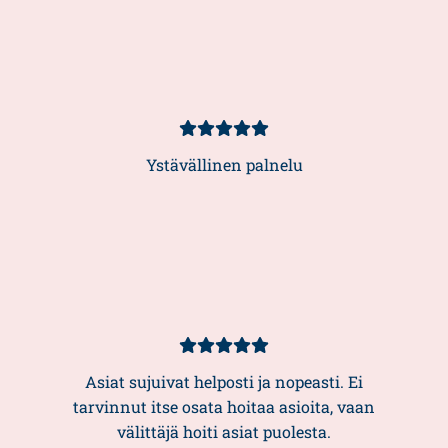
Kundbetyg
5/5
Ystävällinen palnelu
Kundbetyg
5/5
Asiat sujuivat helposti ja nopeasti. Ei
tarvinnut itse osata hoitaa asioita, vaan
välittäjä hoiti asiat puolesta.