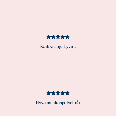
Kundbetyg
5/5
Kaikki suju hyvin.
Kundbetyg
5/5
Hyvä asiakaspalvelu👍