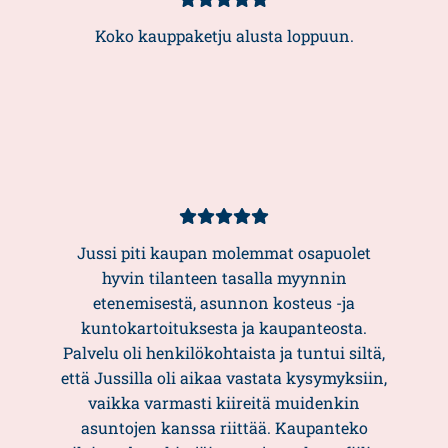
Kundbetyg
5/5
Koko kauppaketju alusta loppuun.
Kundbetyg
5/5
Jussi piti kaupan molemmat osapuolet
hyvin tilanteen tasalla myynnin
etenemisestä, asunnon kosteus -ja
kuntokartoituksesta ja kaupanteosta.
Palvelu oli henkilökohtaista ja tuntui siltä,
että Jussilla oli aikaa vastata kysymyksiin,
vaikka varmasti kiireitä muidenkin
asuntojen kanssa riittää. Kaupanteko