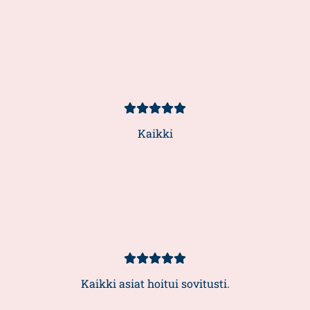
Kundbetyg
5/5
Kaikki
Kundbetyg
5/5
Kaikki asiat hoitui sovitusti.