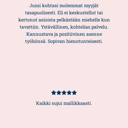
5/5
Jussi kohtasi molemmat myyjät
tasapuolisesti. Eli ei keskustellut tai
kertonut asioista pelkästään miehelle kun
tavattiin. Ystävällinen, kohtelias palvelu.
Kannustava ja positiivinen asenne
työhönsä. Sopivan hienotunteisesti.
Kundbetyg
5/5
Kaikki sujui mallikkaasti.