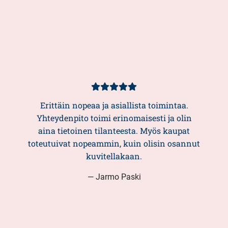
Kundbetyg
5/5
Erittäin nopeaa ja asiallista toimintaa.
Yhteydenpito toimi erinomaisesti ja olin
aina tietoinen tilanteesta. Myös kaupat
toteutuivat nopeammin, kuin olisin osannut
kuvitellakaan.
— Jarmo Paski