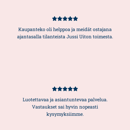
Kundbetyg
5/5
Kaupanteko oli helppoa ja meidät ostajana
ajantasalla tilanteista Jussi Uiton toimesta.
Kundbetyg
5/5
Luotettavaa ja asiantuntevaa palvelua.
Vastaukset sai hyvin nopeasti
kysymyksiimme.