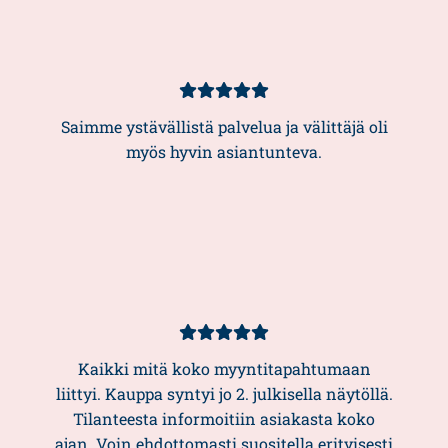
Kundbetyg
5/5
Saimme ystävällistä palvelua ja välittäjä oli
myös hyvin asiantunteva.
Kundbetyg
5/5
Kaikki mitä koko myyntitapahtumaan
liittyi. Kauppa syntyi jo 2. julkisella näytöllä.
Tilanteesta informoitiin asiakasta koko
ajan. Voin ehdottomasti suositella erityisesti