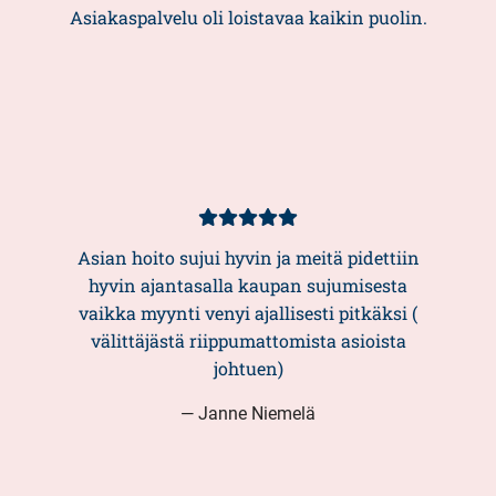
5/5
Asiakaspalvelu oli loistavaa kaikin puolin.
Kundbetyg
5/5
Asian hoito sujui hyvin ja meitä pidettiin
hyvin ajantasalla kaupan sujumisesta
vaikka myynti venyi ajallisesti pitkäksi (
välittäjästä riippumattomista asioista
johtuen)
— Janne Niemelä