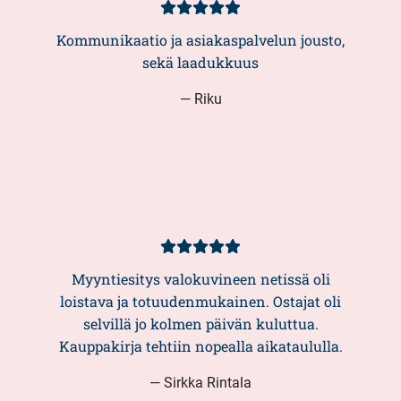
Kundbetyg
5/5
Kommunikaatio ja asiakaspalvelun jousto,
sekä laadukkuus
— Riku
Kundbetyg
5/5
Myyntiesitys valokuvineen netissä oli
loistava ja totuudenmukainen. Ostajat oli
selvillä jo kolmen päivän kuluttua.
Kauppakirja tehtiin nopealla aikataululla.
— Sirkka Rintala