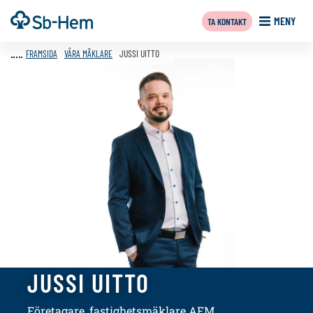
Till
Framsida
MENY
TA KONTAKT
innehållet
FRAMSIDA
VÅRA MÄKLARE
JUSSI UITTO
JUSSI UITTO
Företagare, fastighetsmäklare AFM