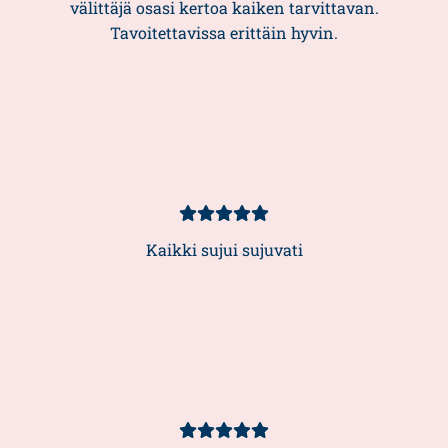
välittäjä osasi kertoa kaiken tarvittavan.
Tavoitettavissa erittäin hyvin.
Kundbetyg
5/5
Kaikki sujui sujuvati
Kundbetyg