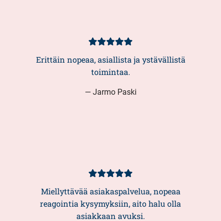
Kundbetyg
5/5
Erittäin nopeaa, asiallista ja ystävällistä
toimintaa.
— Jarmo Paski
Kundbetyg
5/5
Miellyttävää asiakaspalvelua, nopeaa
reagointia kysymyksiin, aito halu olla
asiakkaan avuksi.