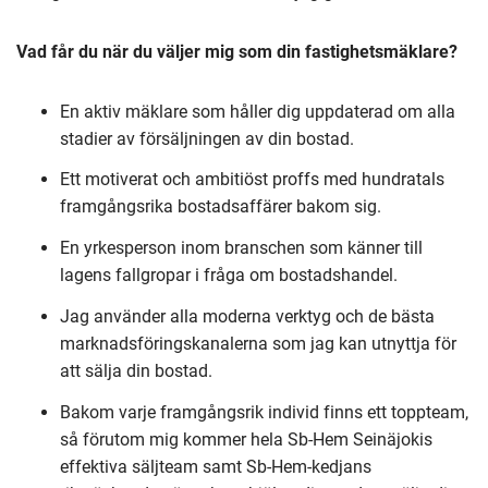
Vad får du när du väljer mig som din fastighetsmäklare?
En aktiv mäklare som håller dig uppdaterad om alla
stadier av försäljningen av din bostad.
Ett motiverat och ambitiöst proffs med hundratals
framgångsrika bostadsaffärer bakom sig.
En yrkesperson inom branschen som känner till
lagens fallgropar i fråga om bostadshandel.
Jag använder alla moderna verktyg och de bästa
marknadsföringskanalerna som jag kan utnyttja för
att sälja din bostad.
Bakom varje framgångsrik individ finns ett toppteam,
så förutom mig kommer hela Sb-Hem Seinäjokis
effektiva säljteam samt Sb-Hem-kedjans