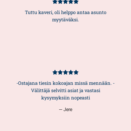
Kundbetyg
5/5
Tuttu kaveri, oli helppo antaa asunto
myytäväksi.
Kundbetyg
5/5
-Ostajana tiesin kokoajan missä mennään. -
Välittäjä selvitti asiat ja vastasi
kysymyksiin nopeasti
— Jere