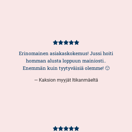
Kundbetyg
5/5
Erinomainen asiakaskokemus! Jussi hoiti
homman alusta loppuun mainiosti..
Enemmän kuin tyytyväisiä olemme! 🙂
— Kaksion myyjät Itikanmäeltä
Kundbetyg