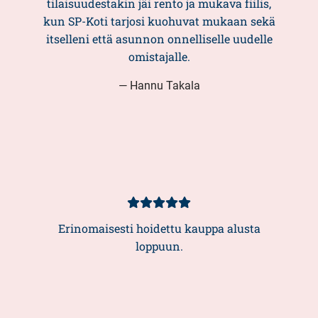
tilaisuudestakin jäi rento ja mukava fiilis,
kun SP-Koti tarjosi kuohuvat mukaan sekä
itselleni että asunnon onnelliselle uudelle
omistajalle.
— Hannu Takala
Kundbetyg
5/5
Erinomaisesti hoidettu kauppa alusta
loppuun.