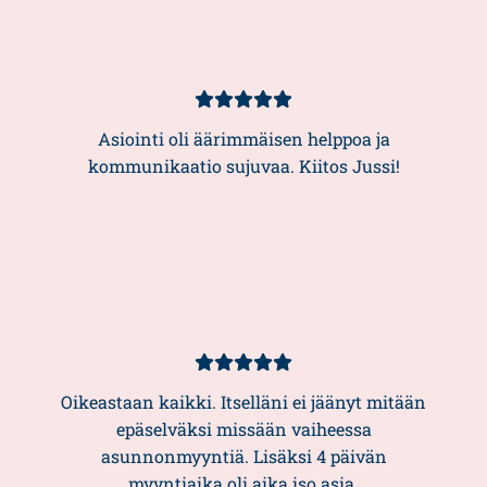
Kundbetyg
5/5
Asiointi oli äärimmäisen helppoa ja
kommunikaatio sujuvaa. Kiitos Jussi!
Kundbetyg
5/5
Oikeastaan kaikki. Itselläni ei jäänyt mitään
epäselväksi missään vaiheessa
asunnonmyyntiä. Lisäksi 4 päivän
myyntiaika oli aika iso asia.