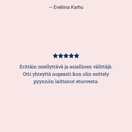
— Eveliina Karhu
Kundbetyg
5/5
Erittäin miellyttävä ja asiallinen välittäjä.
Otti yhteyttä nopeasti kun olin esittely
pyynnön laittanut etuovesta.