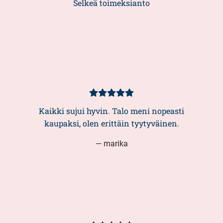
Selkeä toimeksianto
Kundbetyg
5/5
Kaikki sujui hyvin. Talo meni nopeasti
kaupaksi, olen erittäin tyytyväinen.
— marika