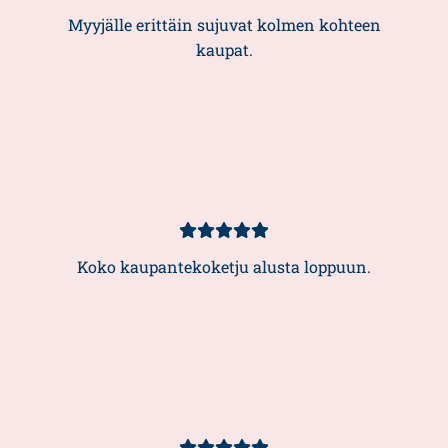
5/5
Myyjälle erittäin sujuvat kolmen kohteen
kaupat.
Kundbetyg
5/5
Koko kaupantekoketju alusta loppuun.