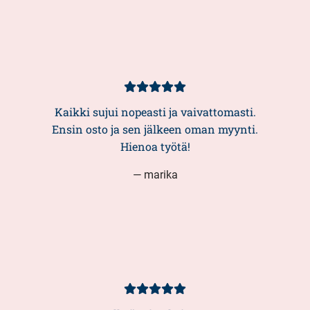
Kundbetyg
5/5
Kaikki sujui nopeasti ja vaivattomasti.
Ensin osto ja sen jälkeen oman myynti.
Hienoa työtä!
— marika
Kundbetyg
5/5