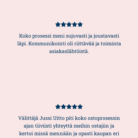
Kundbetyg
5/5
Koko prosessi meni sujuvasti ja joustavasti
läpi. Kommunikointi oli riittävää ja toiminta
asiakaslähtöistä.
Kundbetyg
5/5
Välittäjä Jussi Uitto piti koko ostoprosessin
ajan tiiviisti yhteyttä meihin ostajiin ja
kertoi missä mennään ja opasti kaupan eri