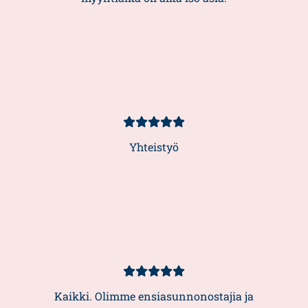
Kundbetyg
5/5
Yhteistyö
Kundbetyg
5/5
Kaikki. Olimme ensiasunnonostajia ja