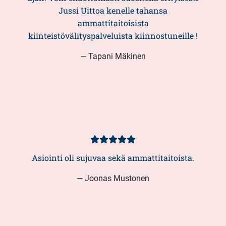
Jussi Uittoa kenelle tahansa
ammattitaitoisista
kiinteistövälityspalveluista kiinnostuneille !
— Tapani Mäkinen
Kundbetyg
5/5
Asiointi oli sujuvaa sekä ammattitaitoista.
— Joonas Mustonen