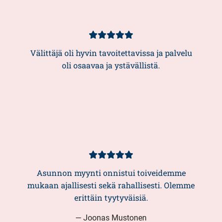
Kundbetyg
5/5
Välittäjä oli hyvin tavoitettavissa ja palvelu
oli osaavaa ja ystävällistä.
Kundbetyg
5/5
Asunnon myynti onnistui toiveidemme
mukaan ajallisesti sekä rahallisesti. Olemme
erittäin tyytyväisiä.
— Joonas Mustonen