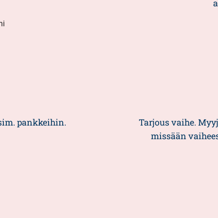
a
ni
sim. pankkeihin.
Tarjous vaihe. Myy
missään vaiheess