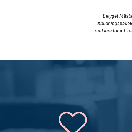
Betyget Mästa
utbildningspaket
mäklare för att va