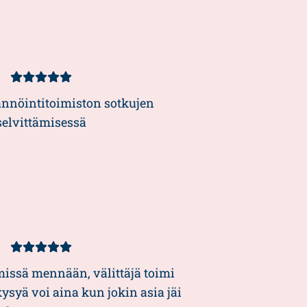
Kundbetyg
5/5
ännöintitoimiston sotkujen
selvittämisessä
Kundbetyg
5/5
missä mennään, välittäjä toimi
kysyä voi aina kun jokin asia jäi