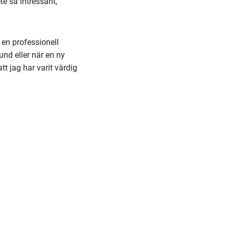
e så intressant,
 en professionell
kund eller när en ny
t jag har varit värdig