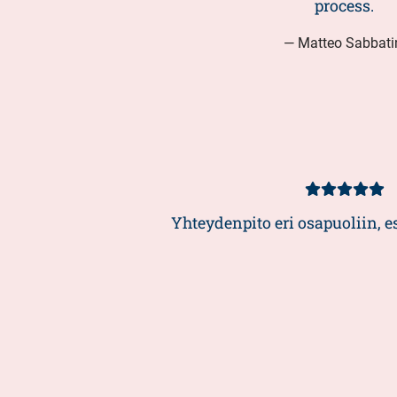
process.
— Matteo Sabbati
Kundbetyg
5/5
Yhteydenpito eri osapuoliin, e