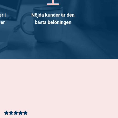
r i
Nöjda kunder är den
rer
bästa belöningen
Kundbetyg