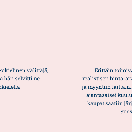
kokielinen välittäjä,
Erittäin toimiv
a hän selvitti ne
realistisen hinta-a
okielellä
ja myyntiin laittami
ajantasaiset kuulu
kaupat saatiin jä
Suos