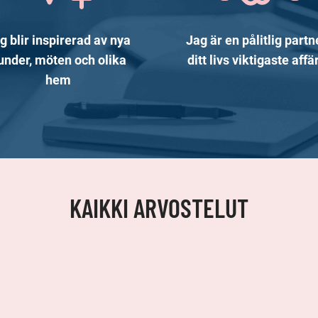
g blir inspirerad av nya
Jag är en pålitlig partne
under, möten och olika
ditt livs viktigaste affä
hem
KAIKKI ARVOSTELUT