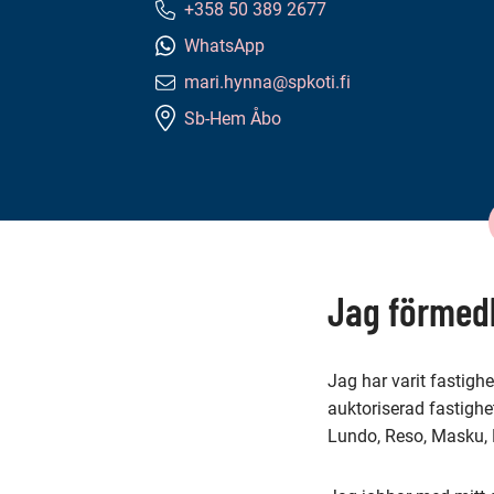
+358 50 389 2677
Telefonnummer:
WhatsApp
mari.hynna@spkoti.fi
E-
Sb-Hem Åbo
postadress:
Innehåll
på
denna
Jag förmedl
sida
Jag har varit fastig
auktoriserad fastigh
Lundo, Reso, Masku,