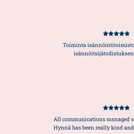
Kundbetyg
5/5
Toiminta isännöintitoimisto
isännöitsijätodistuksen
Kundbetyg
5/5
All communications msnaged s
Hynnä has been really kind and 