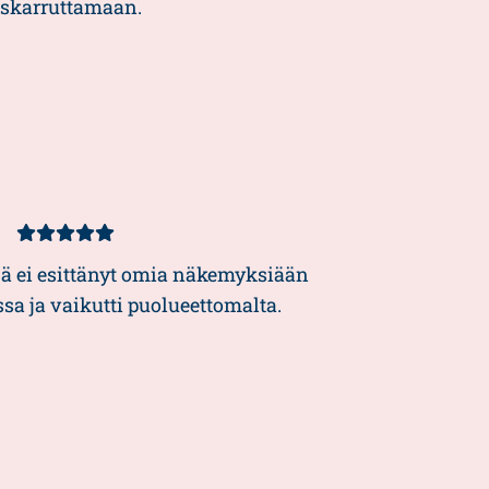
skarruttamaan.
Kundbetyg
5/5
jä ei esittänyt omia näkemyksiään
a ja vaikutti puolueettomalta.