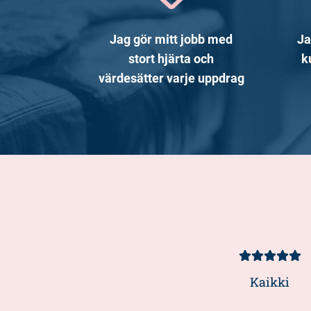
Jag gör mitt jobb med
Ja
stort hjärta och
k
värdesätter varje uppdrag
Kundbetyg
5/5
Kaikki