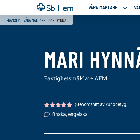
Till
Framsida
VÅRA MÄKLARE
VÅ
VÅRA
innehållet
MÄKLA
FRAMSIDA
VÅRA MÄKLARE
MARI HYNNÄ
NEDANS
SIDOR
MARI HYNN
Fastighetsmäklare AFM
(Genomsnitt av kundbetyg)
Kundbetyg
5/5
finska, engelska
Språkkunskaper: