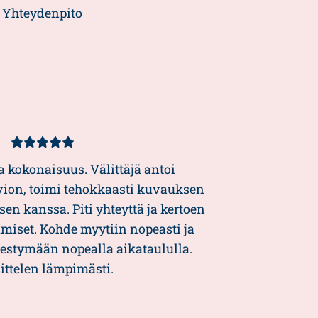
5/5
Yhteydenpito
Kundbetyg
5/5
a kokonaisuus. Välittäjä antoi
rvion, toimi tehokkaasti kuvauksen
sen kanssa. Piti yhteyttä ja kertoen
miset. Kohde myytiin nopeasti ja
rjestymään nopealla aikataululla.
ittelen lämpimästi.