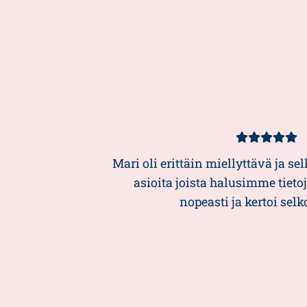
Kundbetyg
5/5
Mari oli erittäin miellyttävä ja sel
asioita joista halusimme tietoj
nopeasti ja kertoi selk