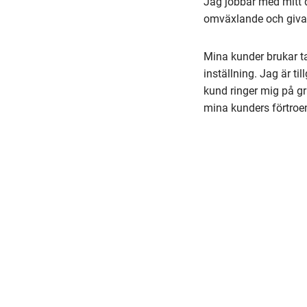
Jag jobbar med mitt d
omväxlande och givand
Mina kunder brukar ta
inställning. Jag är ti
kund ringer mig på gr
mina kunders förtroe