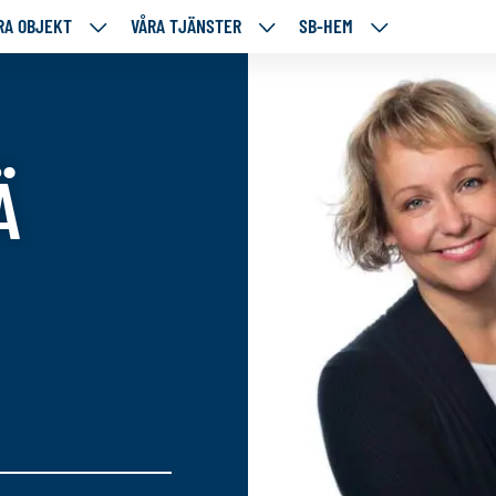
RA OBJEKT
VÅRA TJÄNSTER
SB-HEM
VÅRA
VÅRA
SB-
RE
OBJEKT
TJÄNSTER
HEM
TÅENDE
NEDANSTÅENDE
NEDANSTÅENDE
NEDANSTÅENDE
SIDOR
SIDOR
SIDOR
Ä