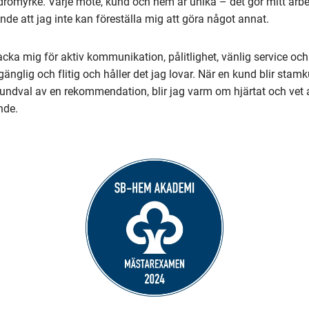
römyrke. Varje möte, kund och hem är unika – det gör mitt arbet
e att jag inte kan föreställa mig att göra något annat.
cka mig för aktiv kommunikation, pålitlighet, vänlig service och
llgänglig och flitig och håller det jag lovar. När en kund blir stam
undval av en rekommendation, blir jag varm om hjärtat och vet at
nde.