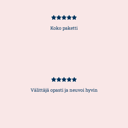
Kundbetyg
5/5
Koko paketti
Kundbetyg
5/5
Välittäjä opasti ja neuvoi hyvin