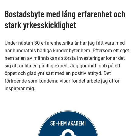
Bostadsbyte med lång erfarenhet och
stark yrkesskicklighet
Under nästan 30 erfarenhetsrika år har jag fått vara med
när hundratals härliga kunder byter hem. Eftersom ett eget
hem är en av människans största investeringar lönar det
sig att anlita en pålitlig expert. Jag gör mitt jobb på ett
öppet och gladlynt sätt med en positiv attityd. Det
förtroende som kunderna visar för det arbete jag utför
inspirerar mig.