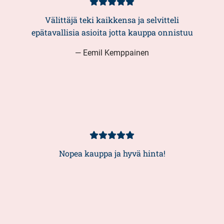
Kundbetyg
5/5
Välittäjä teki kaikkensa ja selvitteli
epätavallisia asioita jotta kauppa onnistuu
— Eemil Kemppainen
Kundbetyg
5/5
Nopea kauppa ja hyvä hinta!