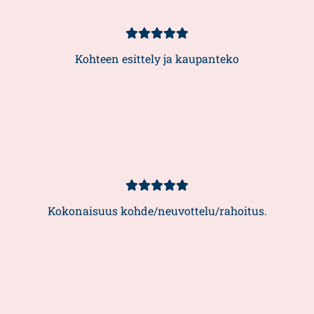
Kundbetyg
5/5
Kohteen esittely ja kaupanteko
Kundbetyg
5/5
Kokonaisuus kohde/neuvottelu/rahoitus.