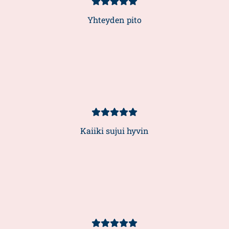
Kundbetyg
5/5
Yhteyden pito
Kundbetyg
5/5
Kaiiki sujui hyvin
Kundbetyg