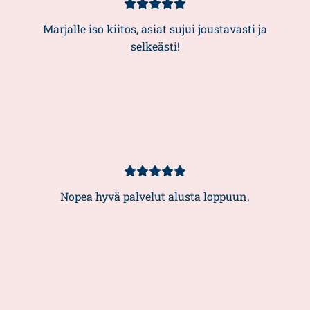
Kundbetyg
5/5
Marjalle iso kiitos, asiat sujui joustavasti ja
selkeästi!
Kundbetyg
5/5
Nopea hyvä palvelut alusta loppuun.