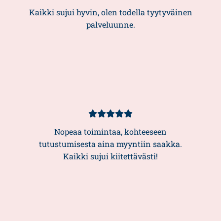
5/5
Kaikki sujui hyvin, olen todella tyytyväinen
palveluunne.
Kundbetyg
5/5
Nopeaa toimintaa, kohteeseen
tutustumisesta aina myyntiin saakka.
Kaikki sujui kiitettävästi!