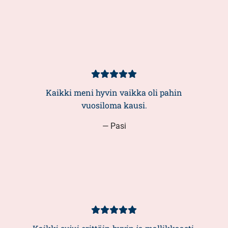
Kundbetyg
5/5
Kaikki meni hyvin vaikka oli pahin
vuosiloma kausi.
— Pasi
Kundbetyg
5/5