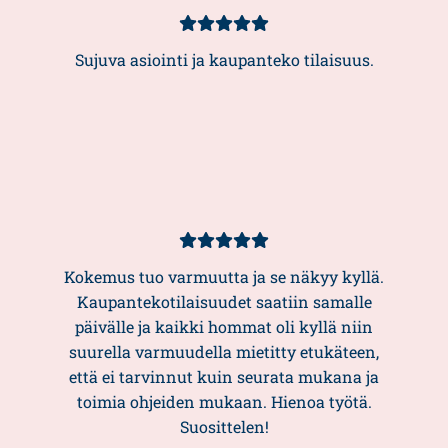
Kundbetyg
5/5
Sujuva asiointi ja kaupanteko tilaisuus.
Kundbetyg
5/5
Kokemus tuo varmuutta ja se näkyy kyllä.
Kaupantekotilaisuudet saatiin samalle
päivälle ja kaikki hommat oli kyllä niin
suurella varmuudella mietitty etukäteen,
että ei tarvinnut kuin seurata mukana ja
toimia ohjeiden mukaan. Hienoa työtä.
Suosittelen!