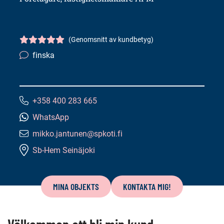
(Genomsnitt av kundbetyg)
Kundbetyg
5/5
finska
Språkkunskaper:
+358 400 283 665
Telefonnummer:
WhatsApp
mikko.jantunen@spkoti.fi
E-
Sb-Hem Seinäjoki
postadress:
Innehåll
på
MINA OBJEKTS
KONTAKTA MIG!
denna
sida