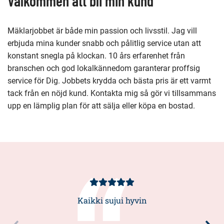
Välkommen att bli min kund
Mäklarjobbet är både min passion och livsstil. Jag vill
erbjuda mina kunder snabb och pålitlig service utan att
konstant snegla på klockan. 10 års erfarenhet från
branschen och god lokalkännedom garanterar proffsig
service för Dig. Jobbets krydda och bästa pris är ett varmt
tack från en nöjd kund. Kontakta mig så gör vi tillsammans
upp en lämplig plan för att sälja eller köpa en bostad.
Kundbetyg
5/5
Kaikki sujui hyvin