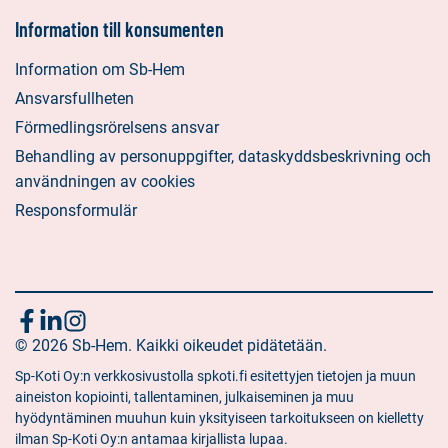
Information till konsumenten
Information om Sb-Hem
Ansvarsfullheten
Förmedlingsrörelsens ansvar
Behandling av personuppgifter, dataskyddsbeskrivning och
användningen av cookies
Responsformulär
Följ
Sociala
Sociala
Sociala
media:
© 2026 Sb-Hem. Kaikki oikeudet pidätetään.
media:
media:
oss
facebook
linkedin
instagram
Sp-Koti Oy:n verkkosivustolla spkoti.fi esitettyjen tietojen ja muun
aineiston kopiointi, tallentaminen, julkaiseminen ja muu
hyödyntäminen muuhun kuin yksityiseen tarkoitukseen on kielletty
ilman Sp-Koti Oy:n antamaa kirjallista lupaa.