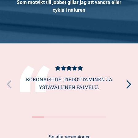
Som motvikt till jobbet gillar jag att vandra eller
cykla i naturen
Kundbetyg
5/5
KOKONAISUUS ,TIEDOTTAMINEN JA
YSTÄVÄLLINEN PALVELU.
Se alla recensioner