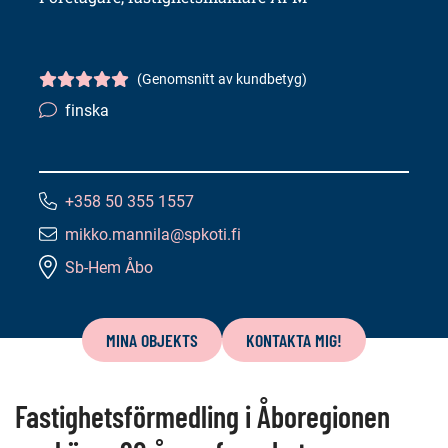
(Genomsnitt av kundbetyg)
Kundbetyg
5/5
finska
Språkkunskaper:
+358 50 355 1557
Telefonnummer:
mikko.mannila@spkoti.fi
E-
Sb-Hem Åbo
postadress:
Innehåll
på
MINA OBJEKTS
KONTAKTA MIG!
denna
sida
Fastighetsförmedling i Åboregionen