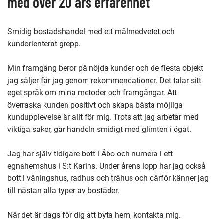
med över 20 års erfarenhet
Smidig bostadshandel med ett målmedvetet och
kundorienterat grepp.
Min framgång beror på nöjda kunder och de flesta objekt
jag säljer får jag genom rekommendationer. Det talar sitt
eget språk om mina metoder och framgångar. Att
överraska kunden positivt och skapa bästa möjliga
kundupplevelse är allt för mig. Trots att jag arbetar med
viktiga saker, går handeln smidigt med glimten i ögat.
Jag har själv tidigare bott i Åbo och numera i ett
egnahemshus i S:t Karins. Under årens lopp har jag också
bott i våningshus, radhus och trähus och därför känner jag
till nästan alla typer av bostäder.
När det är dags för dig att byta hem, kontakta mig.