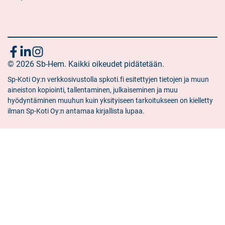
Följ
Sociala
Sociala
Sociala
media:
© 2026 Sb-Hem. Kaikki oikeudet pidätetään.
media:
media:
oss
facebook
linkedin
instagram
Sp-Koti Oy:n verkkosivustolla spkoti.fi esitettyjen tietojen ja muun
aineiston kopiointi, tallentaminen, julkaiseminen ja muu
hyödyntäminen muuhun kuin yksityiseen tarkoitukseen on kielletty
ilman Sp-Koti Oy:n antamaa kirjallista lupaa.