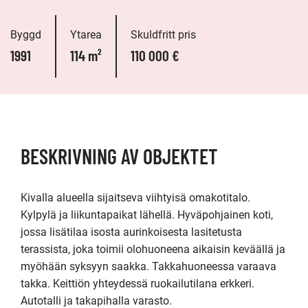
Byggd
Ytarea
Skuldfritt pris
1991
114 m²
110 000 €
BESKRIVNING AV OBJEKTET
Kivalla alueella sijaitseva viihtyisä omakotitalo. 
Kylpylä ja liikuntapaikat lähellä. Hyväpohjainen koti, 
jossa lisätilaa isosta aurinkoisesta lasitetusta 
terassista, joka toimii olohuoneena aikaisin keväällä ja 
myöhään syksyyn saakka. Takkahuoneessa varaava 
takka. Keittiön yhteydessä ruokailutilana erkkeri. 
Autotalli ja takapihalla varasto.