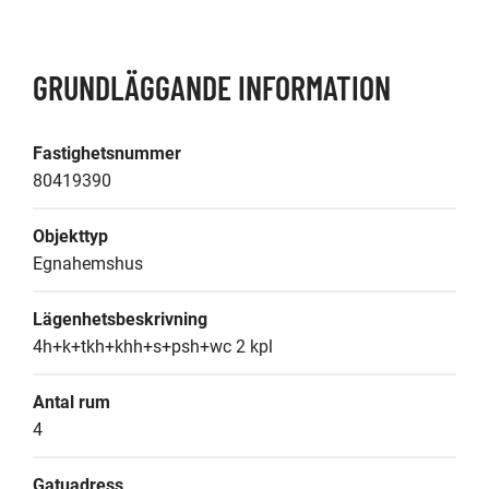
GRUNDLÄGGANDE INFORMATION
Fastighetsnummer
80419390
Objekttyp
Egnahemshus
Lägenhetsbeskrivning
4h+k+tkh+khh+s+psh+wc 2 kpl
Antal rum
4
Gatuadress