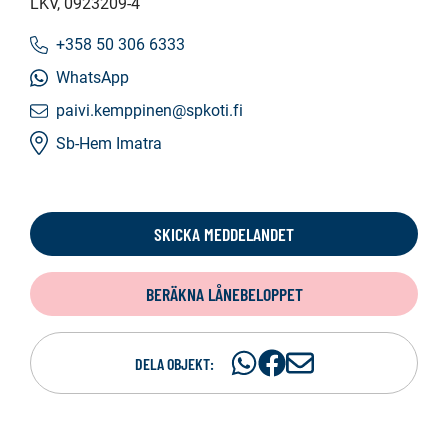
LKV
, 0923209-4
+358 50 306 6333
WhatsApp
paivi.kemppinen@spkoti.fi
Sb-Hem Imatra
SKICKA MEDDELANDET
BERÄKNA LÅNEBELOPPET
Dela
Dela
D
DELA OBJEKT:
på
på
e
WhatsAp
Facebook
l
a