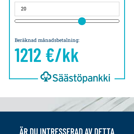
Beräknad månadsbetalning
:
1212
€/kk
ÄR DU INTRESSERAD AV DETTA