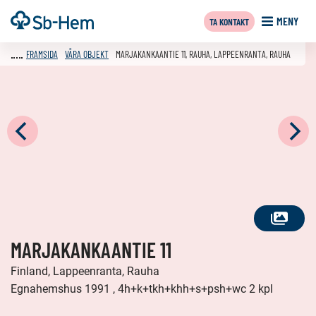
Till
Framsida
MENY
TA KONTAKT
innehållet
FRAMSIDA
VÅRA OBJEKT
MARJAKANKAANTIE 11, RAUHA, LAPPEENRANTA, RAUHA
SE
MARJAKANKAANTIE 11
ALLA
FOTON
Finland, Lappeenranta, Rauha
Egnahemshus 1991 , 4h+k+tkh+khh+s+psh+wc 2 kpl