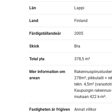
Län
Lappi
Land
Finland
Färdigställandeår
2005
Skick
Bra
Total yta
378,5 m²
Mer information om 
Rakennuspiirustusten 
arean
278m², pikkutalli + re
tekn. 4,5m² (varastoti
Kaupungin rakennus- j
mukaan 422 k-m².
Fastigheten är frigiven
Annat villkor