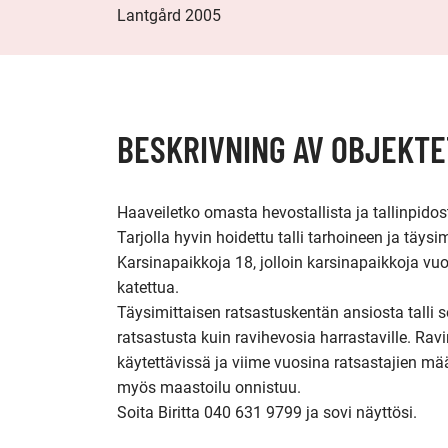
Lantgård 2005
BESKRIVNING AV OBJEKTE
Haaveiletko omasta hevostallista ja tallinpidos
Tarjolla hyvin hoidettu talli tarhoineen ja täysim
Karsinapaikkoja 18, jolloin karsinapaikkoja vuo
katettua. 

Täysimittaisen ratsastuskentän ansiosta talli so
ratsastusta kuin ravihevosia harrastaville. Ravir
käytettävissä ja viime vuosina ratsastajien mää
myös maastoilu onnistuu. 

Soita Biritta 040 631 9799 ja sovi näyttösi.