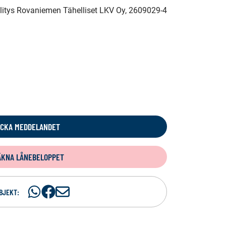
älitys Rovaniemen Tähelliset LKV Oy
, 2609029-4
ICKA MEDDELANDET
ÄKNA LÅNEBELOPPET
Dela
Dela
D
BJEKT:
på
på
e
WhatsAp
Facebook
l