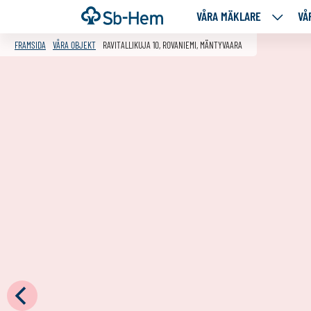
Till
Framsida
VÅRA MÄKLARE
VÅ
VÅRA
innehållet
MÄKLA
FRAMSIDA
VÅRA OBJEKT
RAVITALLIKUJA 10, ROVANIEMI, MÄNTYVAARA
NEDANS
SIDOR