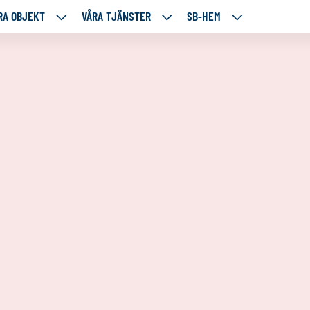
RA OBJEKT
VÅRA TJÄNSTER
SB-HEM
VÅRA
VÅRA
SB-
RE
OBJEKT
TJÄNSTER
HEM
TÅENDE
NEDANSTÅENDE
NEDANSTÅENDE
NEDANSTÅENDE
SIDOR
SIDOR
SIDOR