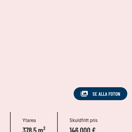
SE ALLA FOTON
Ytarea
Skuldfritt pris
378,5 m²
146 000 €