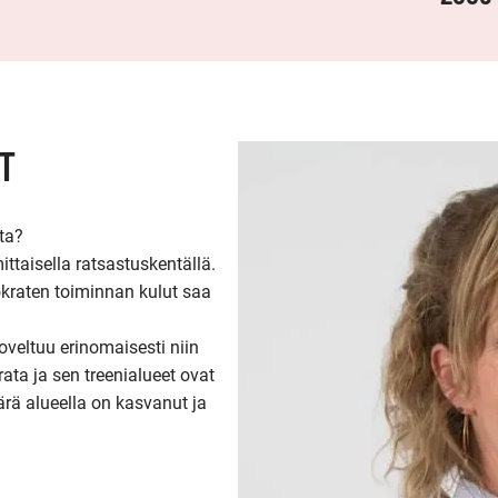
T
ta?

ittaisella ratsastuskentällä. 
kraten toiminnan kulut saa 
veltuu erinomaisesti niin 
ata ja sen treenialueet ovat 
rä alueella on kasvanut ja 