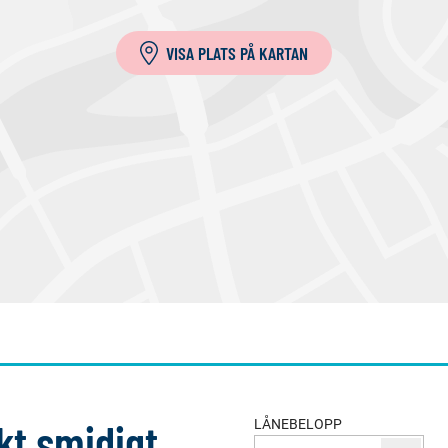
VISA PLATS PÅ KARTAN
kt smidigt
LÅNEBELOPP