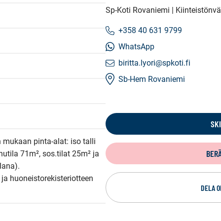
Sp-Koti Rovaniemi | Kiinteistönv
+358 40 631 9799
WhatsApp
biritta.lyori@spkoti.fi
Sb-Hem Rovaniemi
SK
mukaan pinta-alat: iso talli 
BER
hutila 71m², sos.tilat 25m² ja 
lana).

a huoneistorekisteriotteen 
DELA O