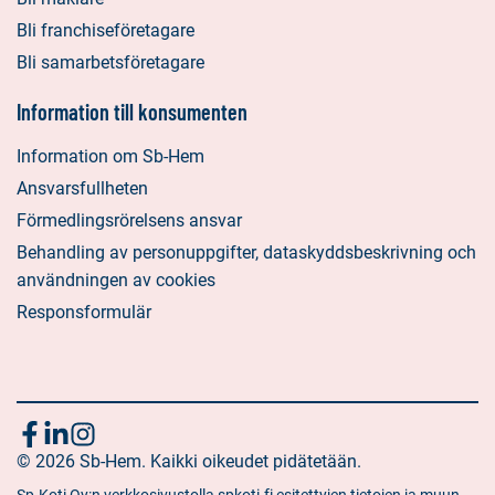
Bli franchiseföretagare
Bli samarbetsföretagare
Information till konsumenten
Information om Sb-Hem
Ansvarsfullheten
Förmedlingsrörelsens ansvar
Behandling av personuppgifter, dataskyddsbeskrivning och
användningen av cookies
Responsformulär
Följ
Sociala
Sociala
Sociala
media:
© 2026 Sb-Hem. Kaikki oikeudet pidätetään.
media:
media:
oss
facebook
linkedin
instagram
Sp-Koti Oy:n verkkosivustolla spkoti.fi esitettyjen tietojen ja muun