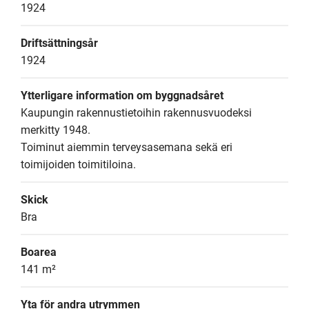
1924
Driftsättningsår
1924
Ytterligare information om byggnadsåret
Kaupungin rakennustietoihin rakennusvuodeksi 
merkitty 1948.

Toiminut aiemmin terveysasemana sekä eri 
toimijoiden toimitiloina.
Skick
Bra
Boarea
141 m²
Yta för andra utrymmen