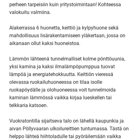
perheen tarpeisiin kuin yritystoimintaan! Kohteessa 
valokuitu valmiina.

Alakerrassa 6 huonetta, keittiö ja kylpyhuone sekä 
mahdollisuus lisärakentamiseen yläkertaan, jossa on 
aikanaan ollut kaksi huoneistoa.

Lämmön lähteenä tunnelmalliset kolme pönttöuunia, 
yksi kamina ja kaksi ilmalämpöpumppua tuovat 
lämpöä ja energiatehokkuutta. Keittiön vieressä 
olevassa ruokailuhuoneessa on tilaa isolle 
ruokapöydälle ja olohuoneessa voit tunnelmoida 
kaminan lämmössä vaikka kirjaa lueskellen tai 
telkkaria katsoen.

Vuokratontilla sijaitseva talo on lähellä kaupunkia ja 
aivan Pöllyvaaran ulkoilureittien tuntumassa. Tästä on 
helppo lähteä hiihtoladulle tai pyöräilemään vaikka 