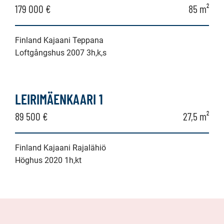
179 000 €
85 m²
Finland Kajaani Teppana
Loftgångshus 2007 3h,k,s
LEIRIMÄENKAARI 1
89 500 €
27,5 m²
Finland Kajaani Rajalähiö
Höghus 2020 1h,kt