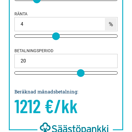
RÄNTA
BETALNINGSPERIOD
Beräknad månadsbetalning
:
1212
€/kk