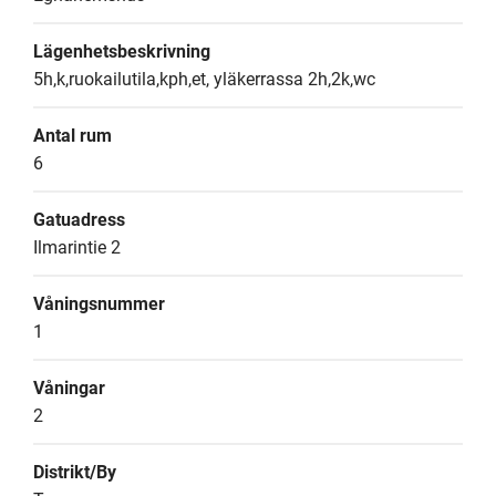
Lägenhetsbeskrivning
5h,k,ruokailutila,kph,et, yläkerrassa 2h,2k,wc
Antal rum
6
Gatuadress
Ilmarintie 2
Våningsnummer
1
Våningar
2
Distrikt/By