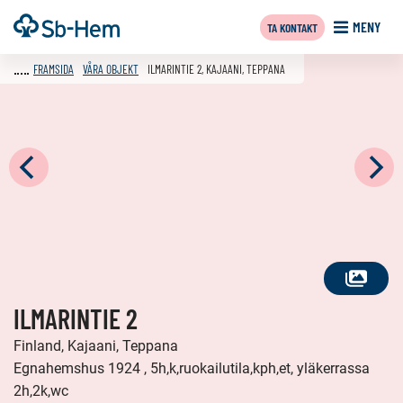
Till
Framsida
MENY
TA KONTAKT
innehållet
FRAMSIDA
VÅRA OBJEKT
ILMARINTIE 2, KAJAANI, TEPPANA
SE
ILMARINTIE 2
ALLA
FOTON
Finland, Kajaani, Teppana
Egnahemshus 1924 , 5h,k,ruokailutila,kph,et, yläkerrassa
2h,2k,wc