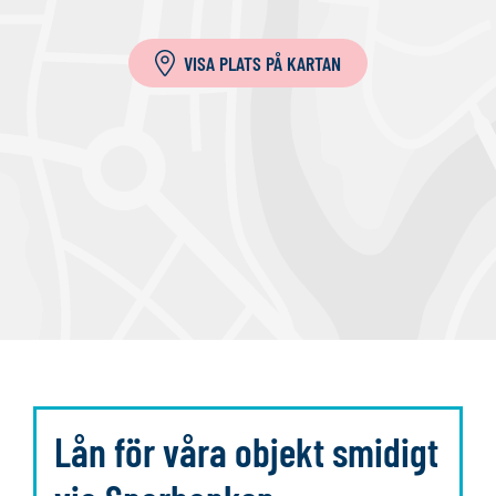
i
l
VISA PLATS PÅ KARTAN
l
a
Lån för våra objekt smidigt