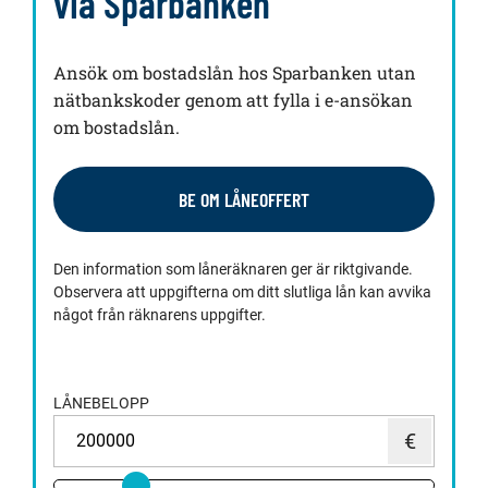
via Sparbanken
Ansök om bostadslån hos Sparbanken utan
nätbankskoder genom att fylla i e-ansökan
om bostadslån.
BE OM LÅNEOFFERT
Den information som låneräknaren ger är riktgivande.
Observera att uppgifterna om ditt slutliga lån kan avvika
något från räknarens uppgifter.
LÅNEBELOPP