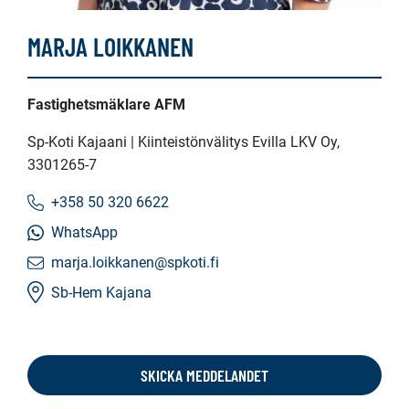
MARJA LOIKKANEN
Fastighetsmäklare AFM
Sp-Koti Kajaani | Kiinteistönvälitys Evilla LKV Oy
,
3301265-7
+358 50 320 6622
WhatsApp
marja.loikkanen@spkoti.fi
Sb-Hem Kajana
SKICKA MEDDELANDET