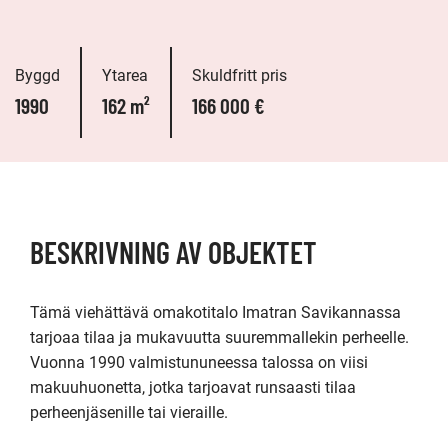
Byggd
Ytarea
Skuldfritt pris
1990
162 m²
166 000 €
BESKRIVNING AV OBJEKTET
Tämä viehättävä omakotitalo Imatran Savikannassa 
tarjoaa tilaa ja mukavuutta suuremmallekin perheelle. 
Vuonna 1990 valmistununeessa talossa on viisi 
makuuhuonetta, jotka tarjoavat runsaasti tilaa 
perheenjäsenille tai vieraille.
