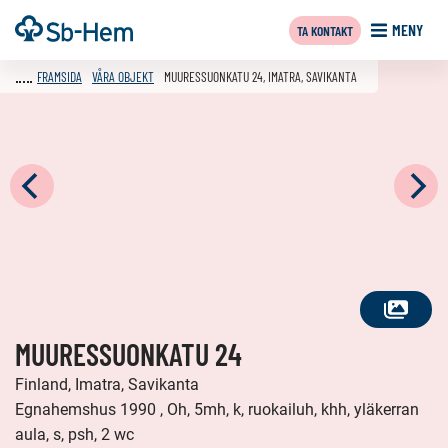
Till
Framsida
MENY
TA KONTAKT
innehållet
FRAMSIDA
VÅRA OBJEKT
MUURESSUONKATU 24, IMATRA, SAVIKANTA
SE
MUURESSUONKATU 24
ALLA
FOTON
Finland, Imatra, Savikanta
Egnahemshus 1990 , Oh, 5mh, k, ruokailuh, khh, yläkerran
aula, s, psh, 2 wc