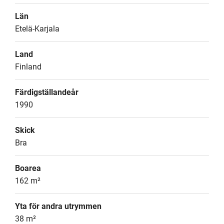
Län
Etelä-Karjala
Land
Finland
Färdigställandeår
1990
Skick
Bra
Boarea
162 m²
Yta för andra utrymmen
38 m²