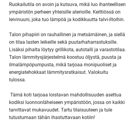
Ruokailutila on avoin ja kutsuva, mikä luo ihanteellisen 
ympäristön perheen yhteisille aterioille. Keittiössä on 
leivinuuni, joka tuo lämpöä ja kodikkuutta talvi-iltoihin.

Talon pihapiiri on rauhallinen ja metsämäinen, ja siellä 
on tilaa lasten leikeille sekä puutarhaharrastuksille. 
Lisäksi pihalta löytyy grillikota, autotalli ja varastotilaa. 
Talon lämmitysjärjestelmä koostuu öljystä, puusta ja 
ilmalämpöpumpusta, mikä tarjoaa monipuoliset ja 
energiatehokkaat lämmitysratkaisut. Valokuitu 
tulossa.

 Tämä koti tarjoaa loistavan mahdollisuuden asettua 
kodiksi luonnonläheiseen ympäristöön, jossa on kaikki 
tarvittavat mukavuudet. Tartu tilaisuuteen ja tule 
tutustumaan tähän ihastuttavaan kotiin!