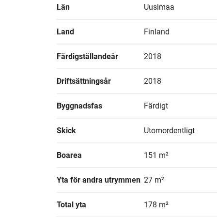
Län
Uusimaa
Land
Finland
Färdigställandeår
2018
Driftsättningsår
2018
Byggnadsfas
Färdigt
Skick
Utomordentligt
Boarea
151 m²
Yta för andra utrymmen
27 m²
Total yta
178 m²