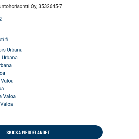
untohorisontti Oy
, 3532645-7
2
i.fi
ors Urbana
 Urbana
rbana
loa
 Valoa
oa
 Valoa
 Valoa
SKICKA MEDDELANDET