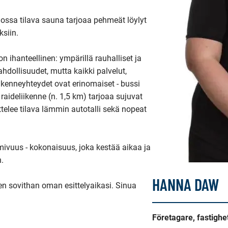
ossa tilava sauna tarjoaa pehmeät löylyt 
siin.

ihanteellinen: ympärillä rauhalliset ja 
dollisuudet, mutta kaikki palvelut, 
iikenneyhteydet ovat erinomaiset - bussi 
raideliikenne (n. 1,5 km) tarjoaa sujuvat 
elee tilava lämmin autotalli sekä nopeat 
mivuus - kokonaisuus, joka kestää aikaa ja 
.

HANNA DAW
en sovithan oman esittelyaikasi. Sinua 
Företagare, fastigh