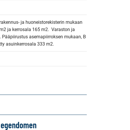
rakennus- ja huoneistorekisterin mukaan 
2 ja kerrosala 165 m2.  Varaston ja 
. Pääpiirustus asemapiirroksen mukaan, B 
tty asuinkerrosala 333 m2.
om egendomen