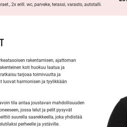
aet., 2x erill. wc, parveke, terassi, varasto, autotalli.
T
rkeatasoisen rakentamisen, ajattoman 
rakenteinen koti huokuu laatua ja 
ratkaisu tarjoaa toimivuutta ja 
 luovat harmonisen ja tyylikkään 
avoin tila antaa joustavan mahdollisuuden 
eeseen, jossa lelut ja pelit pysyvät 
ittiö suurella saarekkeella, joka yhdistää 
tilaksi perheelle ja ystäville.
