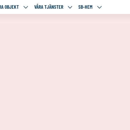
RA OBJEKT
VÅRA TJÄNSTER
SB-HEM
VÅRA
VÅRA
SB-
RE
OBJEKT
TJÄNSTER
HEM
TÅENDE
NEDANSTÅENDE
NEDANSTÅENDE
NEDANSTÅENDE
SIDOR
SIDOR
SIDOR