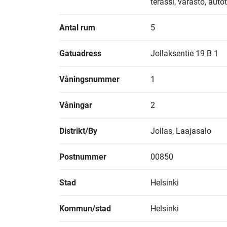
terassi, varasto, autota
Antal rum
5
Gatuadress
Jollaksentie 19 B 1
Våningsnummer
1
Våningar
2
Distrikt/By
Jollas, Laajasalo
Postnummer
00850
Stad
Helsinki
Kommun/stad
Helsinki