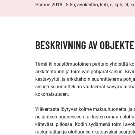
Parhus 2018 , 5-6h, avokeittiö, khh, s, kph, et, kur
BESKRIVNING AV OBJEKTE
Tämä kiinteistömuotoinen paritalo yhdistää ko
arkkitehtuurin ja toimivan pohjaratkaisun. Kivi
kestävyyttä, ja arkkitehdin suunnittelema pohja
sisustussuunnittelijan valitsemat sävymaailmat
kokonaisuuden.

Yläkerrasta löytyvät kolme makuuhuonetta, ja 
neljänteen huoneeseen tai lasten omaan olohuon
kätevästi piilossa. Kodin sydämenä toimii avoke
ruokailutilan ja olohuoneen kutsuvaksi seurustelu