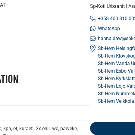
AT

Sp-Koti Urbaanit | As
+358 400 810 00
WhatsApp
hanna.daw@spkot
Sb-Hem Helsingf
Sb-Hem Klövskog
Sb-Hem Vanda U
Sb-Hem Esbo Va
TION
Sb-Hem Kyrkslätt
Sb-Hem Lojo Val
Sb-Hem Nummela
Sb-Hem Veikkola
, kph, et, kuraet., 2x erill. wc, parveke, 