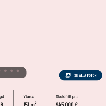
SE ALLA FOTON
gd
Ytarea
Skuldfritt pris
18
151 m²
945 000 €