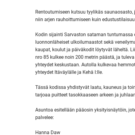
Rentoutumiseen kutsuu tyylikäs saunaosasto, j
niin arjen rauhoittumiseen kuin edustustilaisuuk
Kodin sijainti Sarvaston sataman tuntumassa on 
luonnonläheiset ulkoilumaastot sekä veneilymah
kaupat, koulut ja päiväkodit löytyvät läheltä. L
nro 85 kulkee noin 200 metrin päästä, ja tuleva 
yhteydet keskustaan. Autolla kulkevaa hemmott
yhteydet Itäväylälle ja Kehä I:lle.

Tässä kodissa yhdistyvät laatu, kauneus ja toi
tarjoaa puitteet tasokkaaseen arkeen ja juhlaan
Asuntoa esitellään pääosin yksityisnäytöin, jot
palvelee: 

Hanna Daw
