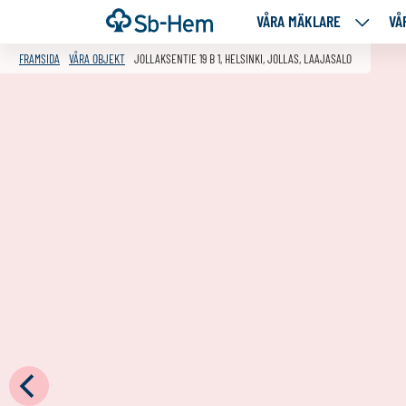
Till
Framsida
VÅRA MÄKLARE
VÅ
VÅRA
innehållet
MÄKLA
FRAMSIDA
VÅRA OBJEKT
JOLLAKSENTIE 19 B 1, HELSINKI, JOLLAS, LAAJASALO
NEDANS
SIDOR