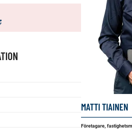
ppnas
tt
ster,
u
TION
rigeras
nan
änst)
MATTI TIAINEN
Företagare, fastighets