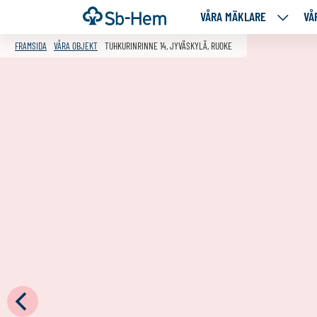
Till
Framsida
VÅRA MÄKLARE
VÅ
VÅRA
innehållet
MÄKLA
FRAMSIDA
VÅRA OBJEKT
TUHKURINRINNE 14, JYVÄSKYLÄ, RUOKE
NEDANS
SIDOR