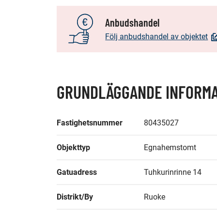
Anbudshandel
(Ö
Följ anbudshandel av objektet
i
ny
fön
D
GRUNDLÄGGANDE INFORMA
di
till
en
Fastighetsnummer
80435027
an
tj
Objekttyp
Egnahemstomt
Gatuadress
Tuhkurinrinne 14
Distrikt/By
Ruoke