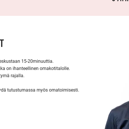
T
keskustaan 15-20minuuttia.

a on ihanteellinen omakotitalolle.

ymä rajalla.

 käydä tutustumassa myös omatoimisesti.
