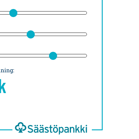
lning
:
k