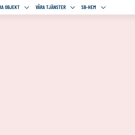
RA OBJEKT
VÅRA TJÄNSTER
SB-HEM
VÅRA
VÅRA
SB-
RE
OBJEKT
TJÄNSTER
HEM
TÅENDE
NEDANSTÅENDE
NEDANSTÅENDE
NEDANSTÅENDE
SIDOR
SIDOR
SIDOR