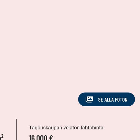
SE ALLA FOTON
Tarjouskaupan velaton lähtöhinta
m²
16 000 €