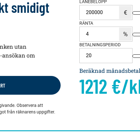
kt smidigt
LÅNEBELOPP
RÄNTA
BETALNINGSPERIOD
anken utan
 e-ansökan om
Beräknad månadsbeta
1212
€/k
ERT
givande. Observera att
ågot från räknarens uppgifter.