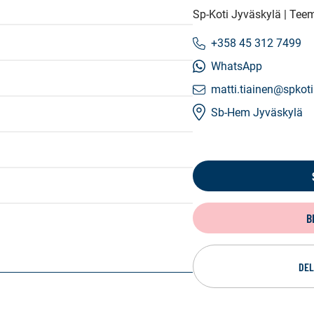
Sp-Koti Jyväskylä | Tee
+358 45 312 7499
WhatsApp
matti.tiainen@spkoti.
Sb-Hem Jyväskylä
B
DEL