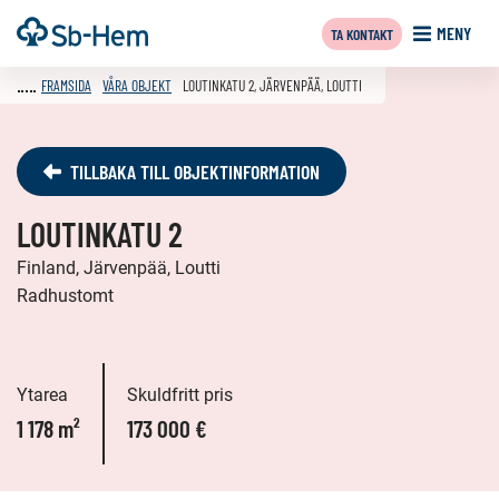
Till
Framsida
MENY
TA KONTAKT
innehållet
FRAMSIDA
VÅRA OBJEKT
LOUTINKATU 2, JÄRVENPÄÄ, LOUTTI
TILLBAKA TILL OBJEKTINFORMATION
LOUTINKATU 2
Finland, Järvenpää, Loutti
Radhustomt
Ytarea
Skuldfritt pris
1 178 m²
173 000 €