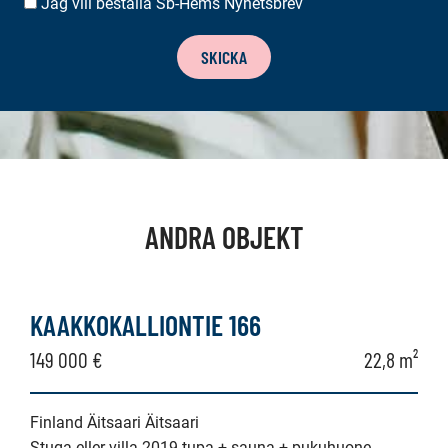
Jag vill beställa Sb-Hems Nyhetsbrev
BESTÄLLA
NYHETSBREV
SKICKA
ANDRA OBJEKT
KAAKKOKALLIONTIE 166
149 000 €
22,8 m²
Finland Äitsaari Äitsaari
Stuga eller villa 2019 tupa + sauna + pukuhuone