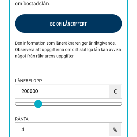
om bostadslån.
BE OM LÅNEOFFERT
Den information som låneräknaren ger är riktgivande.
Observera att uppgifterna om ditt slutliga lån kan avvika
något från räknarens uppgifter.
LÅNEBELOPP
RÄNTA