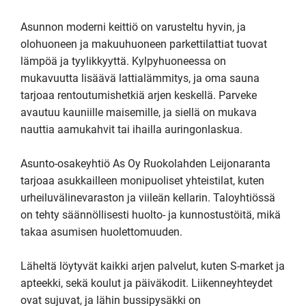
Asunnon moderni keittiö on varusteltu hyvin, ja 
olohuoneen ja makuuhuoneen parkettilattiat tuovat 
lämpöä ja tyylikkyyttä. Kylpyhuoneessa on 
mukavuutta lisäävä lattialämmitys, ja oma sauna 
tarjoaa rentoutumishetkiä arjen keskellä. Parveke 
avautuu kauniille maisemille, ja siellä on mukava 
nauttia aamukahvit tai ihailla auringonlaskua.

Asunto-osakeyhtiö As Oy Ruokolahden Leijonaranta 
tarjoaa asukkailleen monipuoliset yhteistilat, kuten 
urheiluvälinevaraston ja viileän kellarin. Taloyhtiössä 
on tehty säännöllisesti huolto- ja kunnostustöitä, mikä 
takaa asumisen huolettomuuden. 

Läheltä löytyvät kaikki arjen palvelut, kuten S-market ja 
apteekki, sekä koulut ja päiväkodit. Liikenneyhteydet 
ovat sujuvat, ja lähin bussipysäkki on 