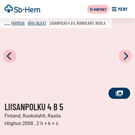
Till
Framsida
MENY
TA KONTAKT
innehållet
FRAMSIDA
VÅRA OBJEKT
LIISANPOLKU 4 B 5, RUOKOLAHTI, RASILA
SE
LIISANPOLKU 4 B 5
ALLA
FOTON
Finland, Ruokolahti, Rasila
Höghus 2008 , 2 h + k + s