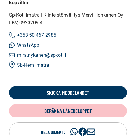
köpvittne
Sp-Koti Imatra | Kiinteistönvälitys Mervi Honkanen Oy
LKV
, 0923209-4
+358 50 467 2985
WhatsApp
mira.nykanen@spkoti.fi
Sb-Hem Imatra
SKICKA MEDDELANDET
BERÄKNA LÅNEBELOPPET
Dela
Dela
D
DELA OBJEKT: