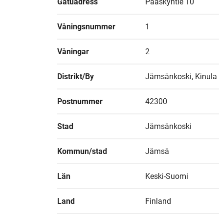
Gatuadress
Pääskyntie 10
Våningsnummer
1
Våningar
2
Distrikt/By
Jämsänkoski, Kinula
Postnummer
42300
Stad
Jämsänkoski
Kommun/stad
Jämsä
Län
Keski-Suomi
Land
Finland