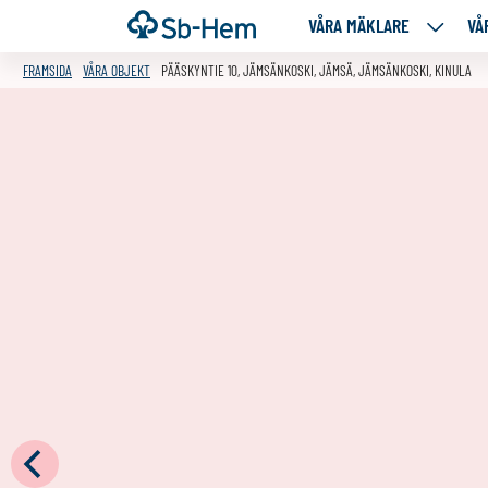
Till
Framsida
VÅRA MÄKLARE
VÅ
VÅRA
innehållet
MÄKLA
FRAMSIDA
VÅRA OBJEKT
PÄÄSKYNTIE 10, JÄMSÄNKOSKI, JÄMSÄ, JÄMSÄNKOSKI, KINULA
NEDANS
SIDOR