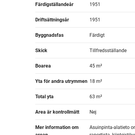
Färdigställandeår
1951
Driftsättningsår
1951
Byggnadsfas
Färdigt
Skick
Tillfredsställande
Boarea
45 m²
Yta för andra utrymmen
18 m²
Total yta
63 m²
Area är kontrollmätt
Nej
Mer information om 
Asuinpinta-alatieto 
arean
raportista, kiinteistö