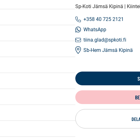
Sp-Koti Jämsä Kipinä | Kiint
+358 40 725 2121
WhatsApp
tiina.glad@spkoti.fi
Sb-Hem Jämsä Kipinä
S
BE
DELA