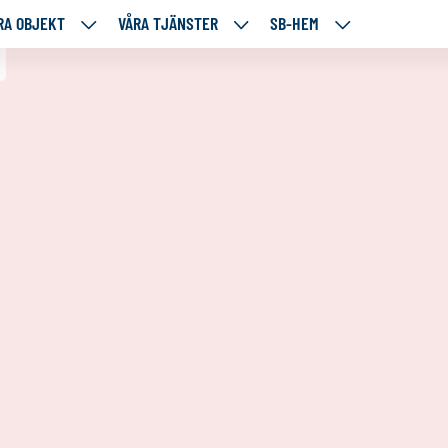
RA OBJEKT
VÅRA TJÄNSTER
SB-HEM
VÅRA
VÅRA
SB-
RE
OBJEKT
TJÄNSTER
HEM
TÅENDE
NEDANSTÅENDE
NEDANSTÅENDE
NEDANSTÅENDE
SIDOR
SIDOR
SIDOR