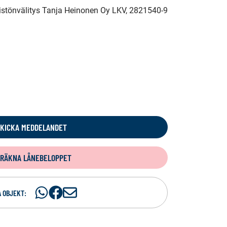
eistönvälitys Tanja Heinonen Oy LKV
, 2821540-9
KICKA MEDDELANDET
RÄKNA LÅNEBELOPPET
Dela
Dela
D
 OBJEKT:
på
på
e
WhatsAp
Facebook
l