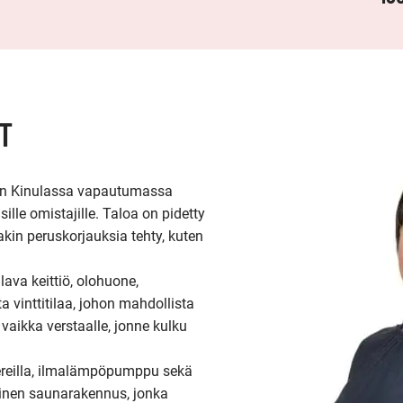
T
n Kinulassa vapautumassa 
le omistajille. Taloa on pidetty 
kin peruskorjauksia tehty, kuten 
ava keittiö, olohuone, 
vinttitilaa, johon mahdollista 
vaikka verstaalle, jonne kulku 
eilla, ilmalämpöpumppu sekä 
linen saunarakennus, jonka 