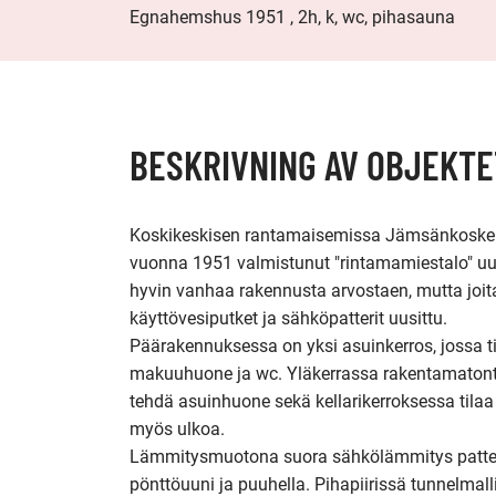
Egnahemshus 1951 , 2h, k, wc, pihasauna
BESKRIVNING AV OBJEKTE
Koskikeskisen rantamaisemissa Jämsänkoske
vuonna 1951 valmistunut "rintamamiestalo" uusil
hyvin vanhaa rakennusta arvostaen, mutta joita
käyttövesiputket ja sähköpatterit uusittu.

Päärakennuksessa on yksi asuinkerros, jossa til
makuuhuone ja wc. Yläkerrassa rakentamatonta 
tehdä asuinhuone sekä kellarikerroksessa tilaa 
myös ulkoa.

Lämmitysmuotona suora sähkölämmitys patter
pönttöuuni ja puuhella. Pihapiirissä tunnelmal