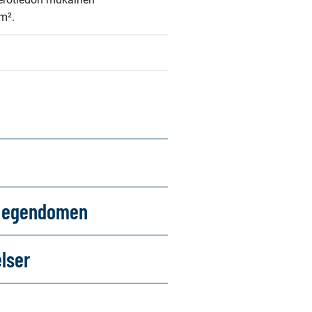
m².
om egendomen
elser