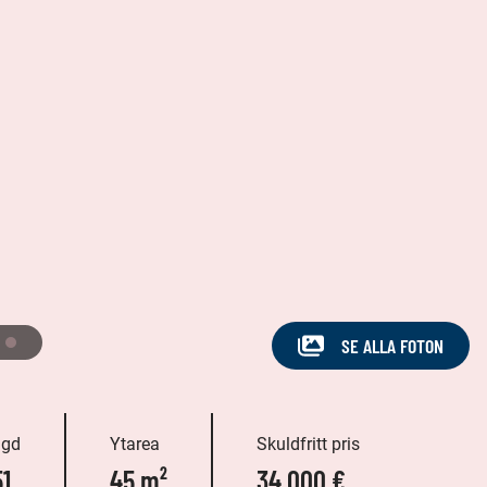
SE ALLA FOTON
ggd
Ytarea
Skuldfritt pris
51
45 m²
34 000 €