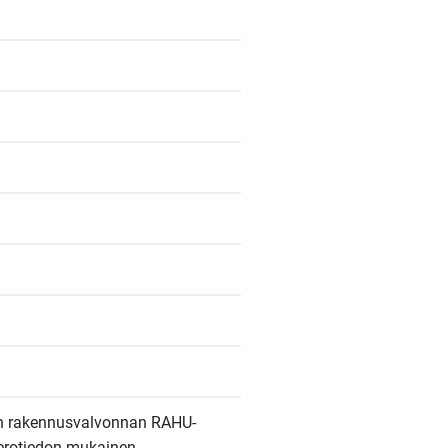
on rakennusvalvonnan RAHU-
verotiedon mukainen 