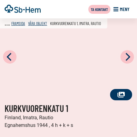
Till
Framsida
MENY
TA KONTAKT
innehållet
FRAMSIDA
VÅRA OBJEKT
KURKVUORENKATU 1, IMATRA, RAUTIO
SE
KURKVUORENKATU 1
ALLA
FOTON
Finland, Imatra, Rautio
Egnahemshus 1944 , 4 h + k + s