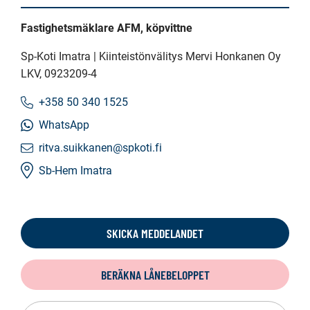
Fastighetsmäklare AFM, köpvittne
Sp-Koti Imatra | Kiinteistönvälitys Mervi Honkanen Oy
LKV
, 0923209-4
+358 50 340 1525
WhatsApp
ritva.suikkanen@spkoti.fi
Sb-Hem Imatra
SKICKA MEDDELANDET
BERÄKNA LÅNEBELOPPET