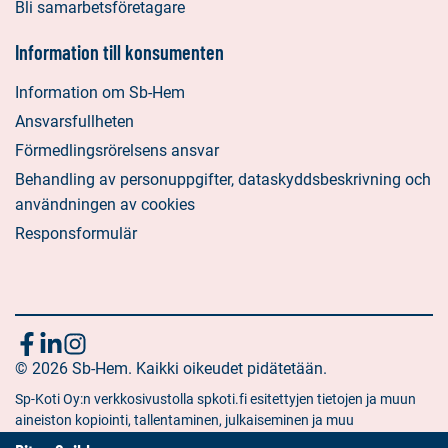
Bli samarbetsföretagare
Information till konsumenten
Information om Sb-Hem
Ansvarsfullheten
Förmedlingsrörelsens ansvar
Behandling av personuppgifter, dataskyddsbeskrivning och
användningen av cookies
Responsformulär
Följ
Sociala
Sociala
Sociala
media:
© 2026 Sb-Hem. Kaikki oikeudet pidätetään.
media:
media:
oss
facebook
linkedin
instagram
Sp-Koti Oy:n verkkosivustolla spkoti.fi esitettyjen tietojen ja muun
aineiston kopiointi, tallentaminen, julkaiseminen ja muu
hyödyntäminen muuhun kuin yksityiseen tarkoitukseen on kielletty