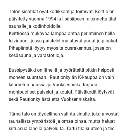
Talon sisätilat ovat kodikkaat ja toimivat. Keittiö on 
päivitetty vuonna 1994 ja lisäsiipeen rakennettu tilat 
saunalle ja kodinhoidolle. 

Keittiössä mukavaa lämpöä antaa perinteinen hella-
leivinuuni, jossa paistelet maistuvat padat ja piirakat.

Pihapiiristä löytyy myös talousrakennus, jossa on 
kesäsauna ja varastotiloja. 

Bussipysäkki on lähellä ja pyöräteitä pitkin helposti 
moneen suuntaan.  Rautionkylän K-kauppa on vain 
kilometrin päässä, ja Vuoksenniska tarjoaa 
monipuoliset palvelut ja koulut. Päiväkodit löytyvät 
sekä Rautionkylästä että Vuoksenniskalta.

Tämä talo on täydellinen valinta sinulle, joka arvostat 
rauhallista ympäristöä ja omaa pihaa, mutta haluat 
silti asua lähellä palveluita. Tartu tilaisuuteen ja tee 