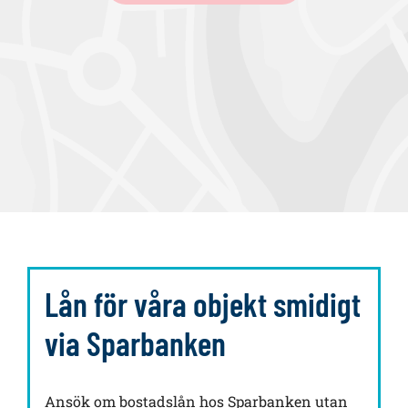
a
Lån för våra objekt smidigt
via Sparbanken
Ansök om bostadslån hos Sparbanken utan