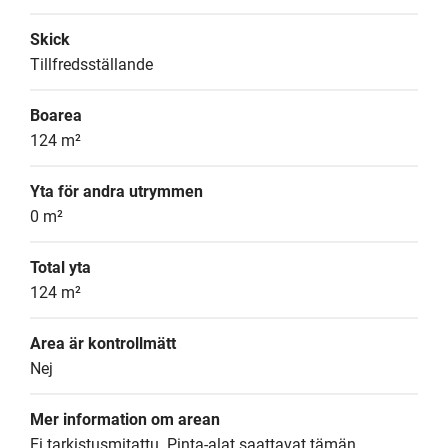
Skick
Tillfredsställande
Boarea
124 m²
Yta för andra utrymmen
0 m²
Total yta
124 m²
Area är kontrollmätt
Nej
Mer information om arean
Ei tarkistusmitattu. Pinta-alat saattavat tämän 