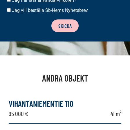
Jag har läst
användarvillkoren
SUOSTUMUS
*
*
Jag vill beställa Sb-Hems Nyhetsbrev
BESTÄLLA
NYHETSBREV
SKICKA
ANDRA OBJEKT
VIHANTANIEMENTIE 110
95 000 €
41 m²