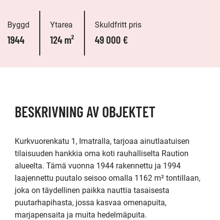
Byggd
Ytarea
Skuldfritt pris
1944
124 m²
49 000 €
BESKRIVNING AV OBJEKTET
Kurkvuorenkatu 1, Imatralla, tarjoaa ainutlaatuisen 
tilaisuuden hankkia oma koti rauhalliselta Raution 
alueelta. Tämä vuonna 1944 rakennettu ja 1994 
laajennettu puutalo seisoo omalla 1162 m² tontillaan, 
joka on täydellinen paikka nauttia tasaisesta 
puutarhapihasta, jossa kasvaa omenapuita, 
marjapensaita ja muita hedelmäpuita.
