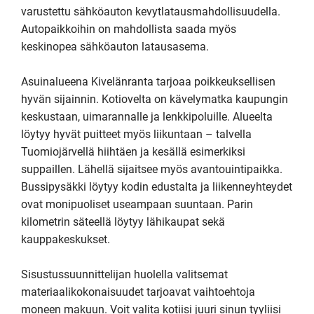
varustettu sähköauton kevytlatausmahdollisuudella. 
Autopaikkoihin on mahdollista saada myös 
keskinopea sähköauton latausasema. 

Asuinalueena Kivelänranta tarjoaa poikkeuksellisen 
hyvän sijainnin. Kotiovelta on kävelymatka kaupungin 
keskustaan, uimarannalle ja lenkkipoluille. Alueelta 
löytyy hyvät puitteet myös liikuntaan – talvella 
Tuomiojärvellä hiihtäen ja kesällä esimerkiksi 
suppaillen. Lähellä sijaitsee myös avantouintipaikka.  
Bussipysäkki löytyy kodin edustalta ja liikenneyhteydet 
ovat monipuoliset useampaan suuntaan. Parin 
kilometrin säteellä löytyy lähikaupat sekä 
kauppakeskukset.

Sisustussuunnittelijan huolella valitsemat 
materiaalikokonaisuudet tarjoavat vaihtoehtoja 
moneen makuun. Voit valita kotiisi juuri sinun tyyliisi 