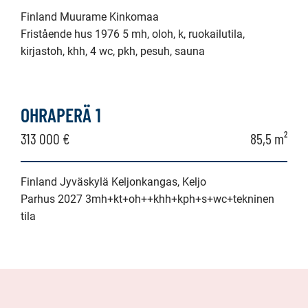
Finland Muurame Kinkomaa
Fristående hus 1976 5 mh, oloh, k, ruokailutila,
kirjastoh, khh, 4 wc, pkh, pesuh, sauna
OHRAPERÄ 1
313 000 €
85,5 m²
Finland Jyväskylä Keljonkangas, Keljo
Parhus 2027 3mh+kt+oh++khh+kph+s+wc+tekninen
tila