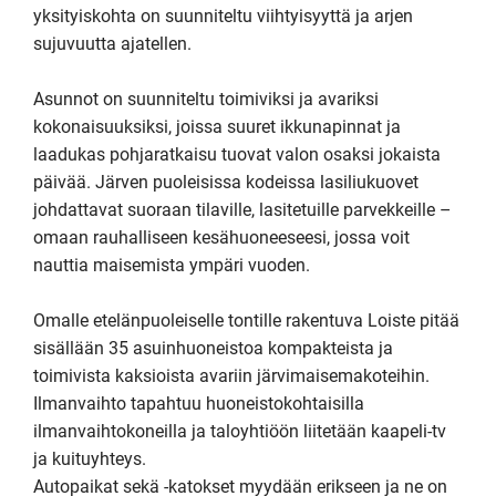
yksityiskohta on suunniteltu viihtyisyyttä ja arjen 
sujuvuutta ajatellen.

Asunnot on suunniteltu toimiviksi ja avariksi 
kokonaisuuksiksi, joissa suuret ikkunapinnat ja 
laadukas pohjaratkaisu tuovat valon osaksi jokaista 
päivää. Järven puoleisissa kodeissa lasiliukuovet 
johdattavat suoraan tilaville, lasitetuille parvekkeille – 
omaan rauhalliseen kesähuoneeseesi, jossa voit 
nauttia maisemista ympäri vuoden.

Omalle etelänpuoleiselle tontille rakentuva Loiste pitää 
sisällään 35 asuinhuoneistoa kompakteista ja 
toimivista kaksioista avariin järvimaisemakoteihin. 
Ilmanvaihto tapahtuu huoneistokohtaisilla 
ilmanvaihtokoneilla ja taloyhtiöön liitetään kaapeli-tv 
ja kuituyhteys. 

Autopaikat sekä -katokset myydään erikseen ja ne on 