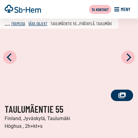
Till
Framsida
MENY
TA KONTAKT
innehållet
FRAMSIDA
VÅRA OBJEKT
TAULUMÄENTIE 55, JYVÄSKYLÄ, TAULUMÄKI
SE
TAULUMÄENTIE 55
ALLA
FOTON
Finland, Jyväskylä, Taulumäki
Höghus , 2h+kt+s