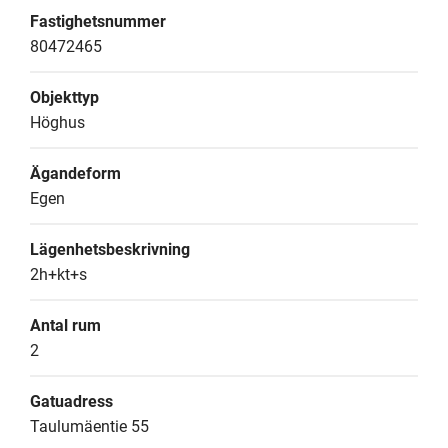
Fastighetsnummer
80472465
Objekttyp
Höghus
Ägandeform
Egen
Lägenhetsbeskrivning
2h+kt+s
Antal rum
2
Gatuadress
Taulumäentie 55