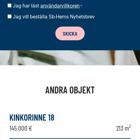
Jag har läst
användarvillkoren
SUOSTUMUS
*
*
Jag vill beställa Sb-Hems Nyhetsbrev
BESTÄLLA
NYHETSBREV
SKICKA
ANDRA OBJEKT
KINKORINNE 18
145 000 €
213 m²