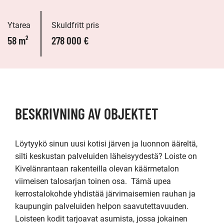
Ytarea
Skuldfritt pris
58 m²
278 000 €
BESKRIVNING AV OBJEKTET
Löytyykö sinun uusi kotisi järven ja luonnon ääreltä, 
silti keskustan palveluiden läheisyydestä? Loiste on 
Kivelänrantaan rakenteilla olevan käärmetalon 
viimeisen talosarjan toinen osa.  Tämä upea 
kerrostalokohde yhdistää järvimaisemien rauhan ja 
kaupungin palveluiden helpon saavutettavuuden. 
Loisteen kodit tarjoavat asumista, jossa jokainen 