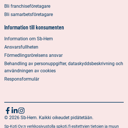
Bli franchiseföretagare
Bli samarbetsföretagare
Information till konsumenten
Information om Sb-Hem
Ansvarsfullheten
Förmedlingsrörelsens ansvar
Behandling av personuppgifter, dataskyddsbeskrivning och
användningen av cookies
Responsformulär
Följ
Sociala
Sociala
Sociala
media:
© 2026 Sb-Hem. Kaikki oikeudet pidätetään.
media:
media:
oss
facebook
linkedin
instagram
Sp-Koti Oy:n verkkosivustolla spkoti.fi esitettyjen tietojen ja muun