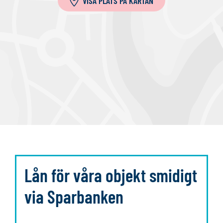
VISA PLATS PÅ KARTAN
l
a
Lån för våra objekt smidigt
via Sparbanken