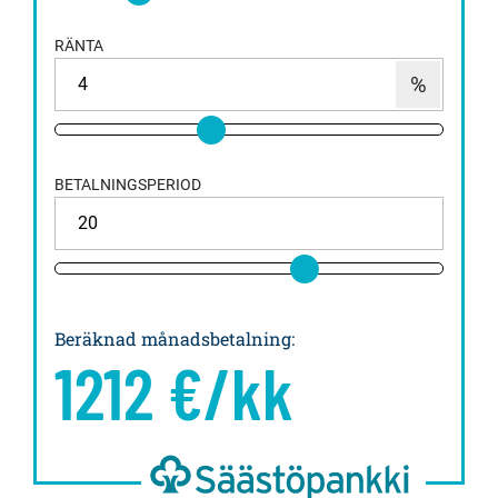
RÄNTA
BETALNINGSPERIOD
Beräknad månadsbetalning
:
1212
€/kk