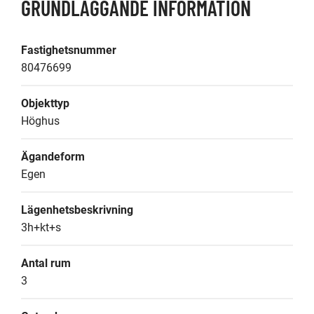
GRUNDLÄGGANDE INFORMATION
Fastighetsnummer
80476699
Objekttyp
Höghus
Ägandeform
Egen
Lägenhetsbeskrivning
3h+kt+s
Antal rum
3