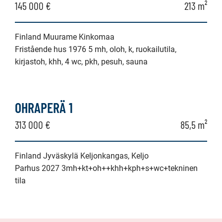
145 000 €
213 m²
Finland Muurame Kinkomaa
Fristående hus 1976 5 mh, oloh, k, ruokailutila,
kirjastoh, khh, 4 wc, pkh, pesuh, sauna
OHRAPERÄ 1
313 000 €
85,5 m²
Finland Jyväskylä Keljonkangas, Keljo
Parhus 2027 3mh+kt+oh++khh+kph+s+wc+tekninen
tila