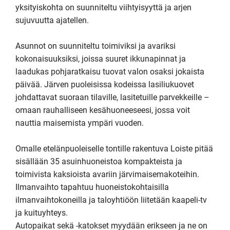
yksityiskohta on suunniteltu viihtyisyyttä ja arjen 
sujuvuutta ajatellen.

Asunnot on suunniteltu toimiviksi ja avariksi 
kokonaisuuksiksi, joissa suuret ikkunapinnat ja 
laadukas pohjaratkaisu tuovat valon osaksi jokaista 
päivää. Järven puoleisissa kodeissa lasiliukuovet 
johdattavat suoraan tilaville, lasitetuille parvekkeille – 
omaan rauhalliseen kesähuoneeseesi, jossa voit 
nauttia maisemista ympäri vuoden.

Omalle etelänpuoleiselle tontille rakentuva Loiste pitää 
sisällään 35 asuinhuoneistoa kompakteista ja 
toimivista kaksioista avariin järvimaisemakoteihin. 
Ilmanvaihto tapahtuu huoneistokohtaisilla 
ilmanvaihtokoneilla ja taloyhtiöön liitetään kaapeli-tv 
ja kuituyhteys. 

Autopaikat sekä -katokset myydään erikseen ja ne on 