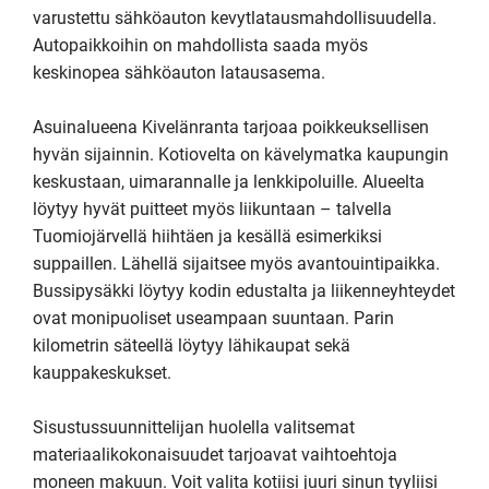
varustettu sähköauton kevytlatausmahdollisuudella. 
Autopaikkoihin on mahdollista saada myös 
keskinopea sähköauton latausasema. 

Asuinalueena Kivelänranta tarjoaa poikkeuksellisen 
hyvän sijainnin. Kotiovelta on kävelymatka kaupungin 
keskustaan, uimarannalle ja lenkkipoluille. Alueelta 
löytyy hyvät puitteet myös liikuntaan – talvella 
Tuomiojärvellä hiihtäen ja kesällä esimerkiksi 
suppaillen. Lähellä sijaitsee myös avantouintipaikka.  
Bussipysäkki löytyy kodin edustalta ja liikenneyhteydet 
ovat monipuoliset useampaan suuntaan. Parin 
kilometrin säteellä löytyy lähikaupat sekä 
kauppakeskukset.

Sisustussuunnittelijan huolella valitsemat 
materiaalikokonaisuudet tarjoavat vaihtoehtoja 
moneen makuun. Voit valita kotiisi juuri sinun tyyliisi 