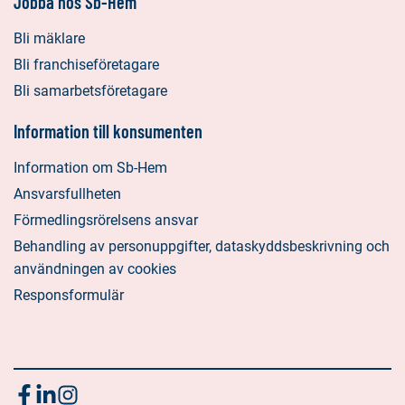
Jobba hos Sb-Hem
Bli mäklare
Bli franchiseföretagare
Bli samarbetsföretagare
Information till konsumenten
Information om Sb-Hem
Ansvarsfullheten
Förmedlingsrörelsens ansvar
Behandling av personuppgifter, dataskyddsbeskrivning och
användningen av cookies
Responsformulär
Följ
Sociala
Sociala
Sociala