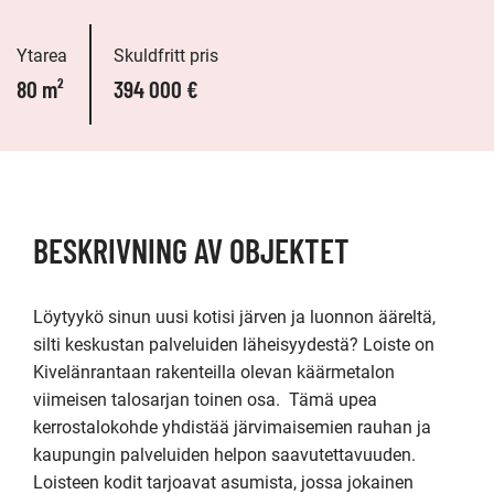
Ytarea
Skuldfritt pris
80 m²
394 000 €
BESKRIVNING AV OBJEKTET
Löytyykö sinun uusi kotisi järven ja luonnon ääreltä, 
silti keskustan palveluiden läheisyydestä? Loiste on 
Kivelänrantaan rakenteilla olevan käärmetalon 
viimeisen talosarjan toinen osa.  Tämä upea 
kerrostalokohde yhdistää järvimaisemien rauhan ja 
kaupungin palveluiden helpon saavutettavuuden. 
Loisteen kodit tarjoavat asumista, jossa jokainen 