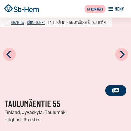
Till
Framsida
MENY
TA KONTAKT
innehållet
FRAMSIDA
VÅRA OBJEKT
TAULUMÄENTIE 55, JYVÄSKYLÄ, TAULUMÄKI
SE
TAULUMÄENTIE 55
ALLA
FOTON
Finland, Jyväskylä, Taulumäki
Höghus , 3h+kt+s