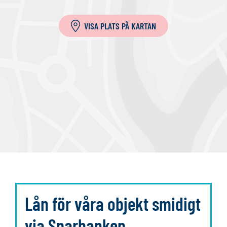
i
l
VISA PLATS PÅ KARTAN
l
a
Lån för våra objekt smidigt
via Sparbanken