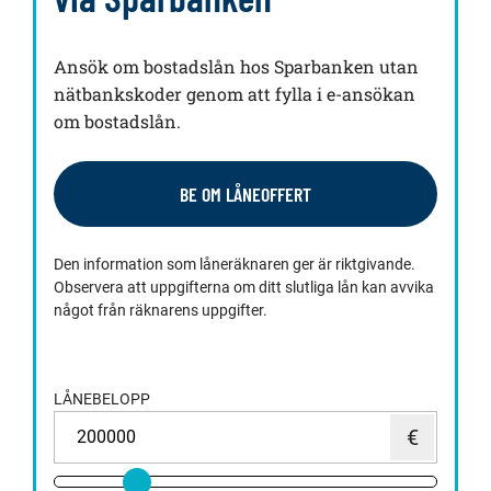
Ansök om bostadslån hos Sparbanken utan
nätbankskoder genom att fylla i e-ansökan
om bostadslån.
BE OM LÅNEOFFERT
Den information som låneräknaren ger är riktgivande.
Observera att uppgifterna om ditt slutliga lån kan avvika
något från räknarens uppgifter.
LÅNEBELOPP