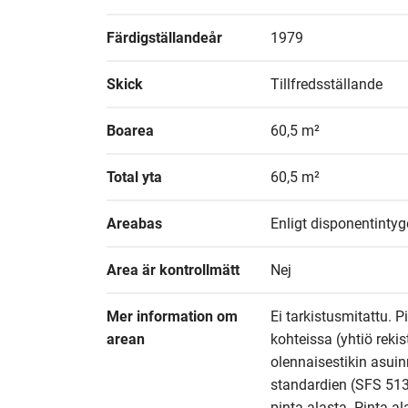
Färdigställandeår
1979
Skick
Tillfredsställande
Boarea
60,5 m²
Total yta
60,5 m²
Areabas
Enligt disponentintyg
Area är kontrollmätt
Nej
Mer information om 
Ei tarkistusmitattu. P
arean
kohteissa (yhtiö reki
olennaisestikin asuin
standardien (SFS 513
pinta-alasta. Pinta-al