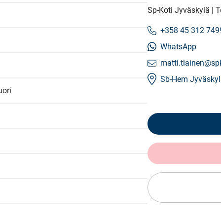
Sp-Koti Jyväskylä |
+358 45 312 749
WhatsApp
matti.tiainen@spk
Sb-Hem Jyväskyl
ori