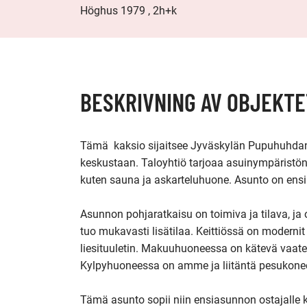
Höghus 1979 , 2h+k
BESKRIVNING AV OBJEKTE
Tämä  kaksio sijaitsee Jyväskylän Pupuhuhdan a
keskustaan. Taloyhtiö tarjoaa asuinympäristön, 
kuten sauna ja askarteluhuone. Asunto on ens
Asunnon pohjaratkaisu on toimiva ja tilava, ja 
tuo mukavasti lisätilaa. Keittiössä on modernit
liesituuletin. Makuuhuoneessa on kätevä vaatehu
Kylpyhuoneessa on amme ja liitäntä pesukoneel
Tämä asunto sopii niin ensiasunnon ostajalle kui