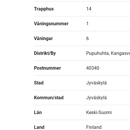
Trapphus
14
Våningsnummer
1
Våningar
6
Distrikt/By
Pupuhuhta, Kangasvu
Postnummer
40340
Stad
Jyväskylä
Kommun/stad
Jyväskylä
Län
Keski-Suomi
Land
Finland