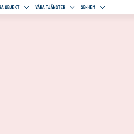
RA OBJEKT
VÅRA TJÄNSTER
SB-HEM
VÅRA
VÅRA
SB-
RE
OBJEKT
TJÄNSTER
HEM
TÅENDE
NEDANSTÅENDE
NEDANSTÅENDE
NEDANSTÅENDE
SIDOR
SIDOR
SIDOR