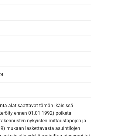
et
inta-alat saattavat tämän ikäisissä 
steröity ennen 01.01.1992) poiketa 
rakennusten nykyisten mittaustapojen ja 
9) mukaan laskettavasta asuintilojen 
a voi siis olla edellä mainittua pienempi tai 