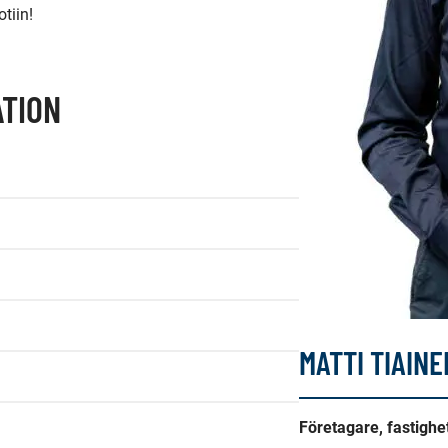
tiin!
TION
MATTI TIAINE
Företagare, fastigh