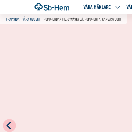
Till
Framsida
VÅRA MÄKLARE
VÅ
VÅRA
innehållet
MÄKLA
FRAMSIDA
VÅRA OBJEKT
PUPUHUHDANTIE, JYVÄSKYLÄ, PUPUHUHTA, KANGASVUORI
NEDANS
SIDOR