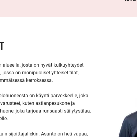
T
lueella, josta on hyvät kulkuyhteydet 
jossa on monipuoliset yhteiset tilat, 
immäisessä kerroksessa.

olohuoneesta on käynti parvekkeelle, joka 
 varusteet, kuten astianpesukone ja 
one, joka tarjoaa runsaasti säilytystilaa. 
le.

n sijoittajallekin. Asunto on heti vapaa, 