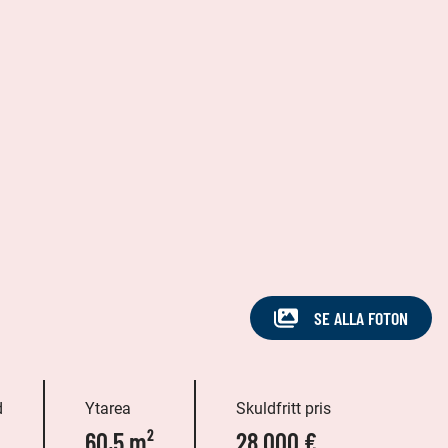
SE ALLA FOTON
d
Ytarea
Skuldfritt pris
60,5 m²
28 000 €