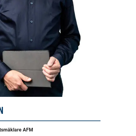
N
etsmäklare AFM