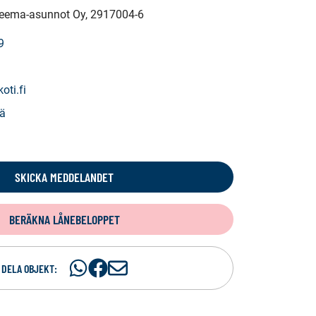
 Teema-asunnot Oy
, 2917004-6
9
oti.fi
ä
SKICKA MEDDELANDET
BERÄKNA LÅNEBELOPPET
Dela
Dela
D
DELA OBJEKT:
på
på
e
WhatsAp
Facebook
l