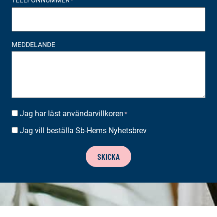
TELEFONNUMMER
*
MEDDELANDE
Jag har läst
användarvillkoren
SUOSTUMUS
*
*
Jag vill beställa Sb-Hems Nyhetsbrev
BESTÄLLA
NYHETSBREV
SKICKA