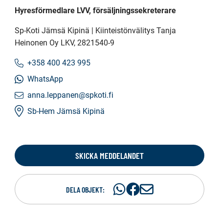
Hyresförmedlare LVV, försäljningssekreterare
Sp-Koti Jämsä Kipinä | Kiinteistönvälitys Tanja
Heinonen Oy LKV
, 2821540-9
+358 400 423 995
WhatsApp
anna.leppanen@spkoti.fi
Sb-Hem Jämsä Kipinä
SKICKA MEDDELANDET
Dela
Dela
D
DELA OBJEKT:
på
på
e
WhatsAp
Facebook
l