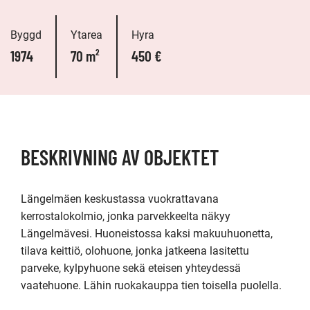
Byggd
Ytarea
Hyra
1974
70 m²
450 €
BESKRIVNING AV OBJEKTET
Längelmäen keskustassa vuokrattavana 
kerrostalokolmio, jonka parvekkeelta näkyy 
Längelmävesi. Huoneistossa kaksi makuuhuonetta, 
tilava keittiö, olohuone, jonka jatkeena lasitettu 
parveke, kylpyhuone sekä eteisen yhteydessä 
vaatehuone. Lähin ruokakauppa tien toisella puolella.
