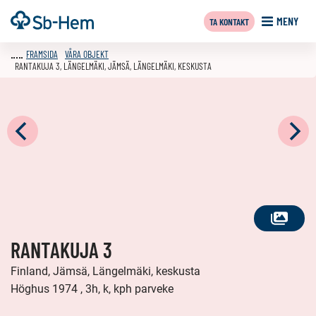
Till
Framsida
MENY
TA KONTAKT
innehållet
FRAMSIDA
VÅRA OBJEKT
RANTAKUJA 3, LÄNGELMÄKI, JÄMSÄ, LÄNGELMÄKI, KESKUSTA
SE
RANTAKUJA 3
ALLA
FOTON
Finland, Jämsä, Längelmäki, keskusta
Höghus 1974 , 3h, k, kph parveke