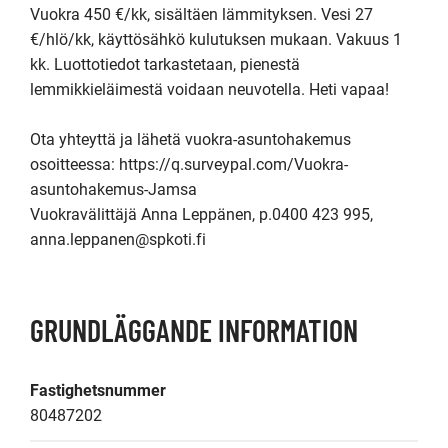
Vuokra 450 €/kk, sisältäen lämmityksen. Vesi 27 
€/hlö/kk, käyttösähkö kulutuksen mukaan. Vakuus 1 
kk. Luottotiedot tarkastetaan, pienestä 
lemmikkieläimestä voidaan neuvotella. Heti vapaa!

Ota yhteyttä ja lähetä vuokra-asuntohakemus 
osoitteessa: https://q.surveypal.com/Vuokra-
asuntohakemus-Jamsa

Vuokravälittäjä Anna Leppänen, p.0400 423 995, 
anna.leppanen@spkoti.fi
GRUNDLÄGGANDE INFORMATION
Fastighetsnummer
80487202