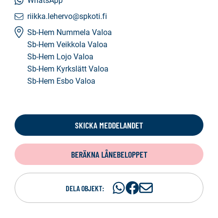
WhatsApp
riikka.lehervo@spkoti.fi
Sb-Hem Nummela Valoa
Sb-Hem Veikkola Valoa
Sb-Hem Lojo Valoa
Sb-Hem Kyrkslätt Valoa
Sb-Hem Esbo Valoa
SKICKA MEDDELANDET
BERÄKNA LÅNEBELOPPET
Dela
Dela
D
DELA OBJEKT:
på
på
e
WhatsAp
Facebook
l