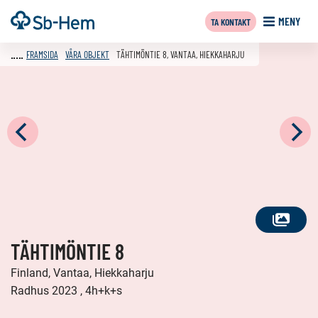
Till
Framsida
MENY
TA KONTAKT
innehållet
FRAMSIDA
VÅRA OBJEKT
TÄHTIMÖNTIE 8, VANTAA, HIEKKAHARJU
SE
TÄHTIMÖNTIE 8
ALLA
FOTON
Finland, Vantaa, Hiekkaharju
Radhus 2023 , 4h+k+s