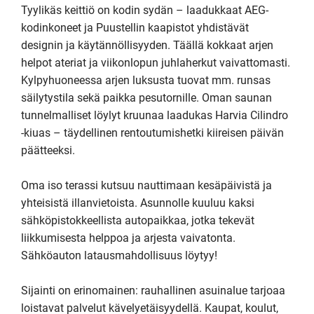
Tyylikäs keittiö on kodin sydän – laadukkaat AEG-
kodinkoneet ja Puustellin kaapistot yhdistävät 
designin ja käytännöllisyyden. Täällä kokkaat arjen 
helpot ateriat ja viikonlopun juhlaherkut vaivattomasti.

Kylpyhuoneessa arjen luksusta tuovat mm. runsas 
säilytystila sekä paikka pesutornille. Oman saunan 
tunnelmalliset löylyt kruunaa laadukas Harvia Cilindro 
-kiuas – täydellinen rentoutumishetki kiireisen päivän 
päätteeksi.

Oma iso terassi kutsuu nauttimaan kesäpäivistä ja 
yhteisistä illanvietoista. Asunnolle kuuluu kaksi 
sähköpistokkeellista autopaikkaa, jotka tekevät 
liikkumisesta helppoa ja arjesta vaivatonta. 
Sähköauton latausmahdollisuus löytyy!

Sijainti on erinomainen: rauhallinen asuinalue tarjoaa 
loistavat palvelut kävelyetäisyydellä. Kaupat, koulut, 