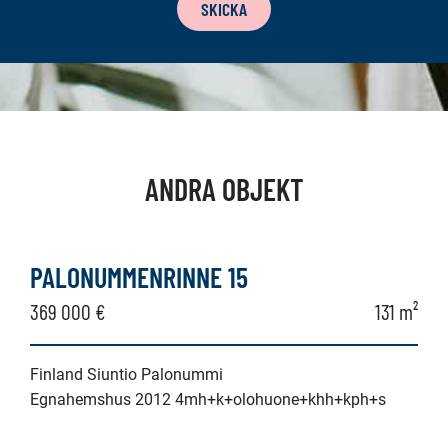
SKICKA
ANDRA OBJEKT
PALONUMMENRINNE 15
369 000 €
131 m²
Finland Siuntio Palonummi
Egnahemshus 2012 4mh+k+olohuone+khh+kph+s