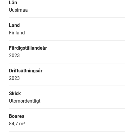
Län
Uusimaa
Land
Finland
Färdigställandeår
2023
Driftsättningsår
2023
Skick
Utomordentligt
Boarea
84,7 m²