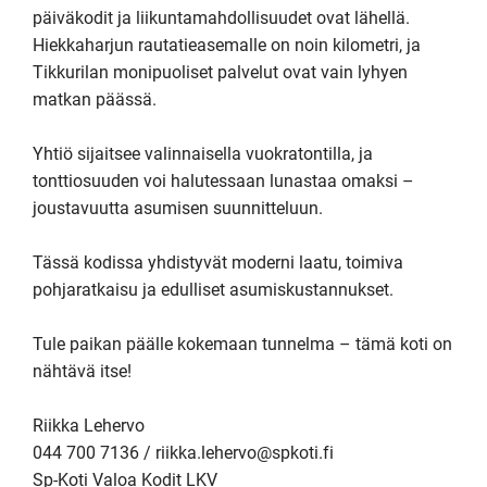
päiväkodit ja liikuntamahdollisuudet ovat lähellä. 
Hiekkaharjun rautatieasemalle on noin kilometri, ja 
Tikkurilan monipuoliset palvelut ovat vain lyhyen 
matkan päässä.

Yhtiö sijaitsee valinnaisella vuokratontilla, ja 
tonttiosuuden voi halutessaan lunastaa omaksi – 
joustavuutta asumisen suunnitteluun.

Tässä kodissa yhdistyvät moderni laatu, toimiva 
pohjaratkaisu ja edulliset asumiskustannukset.

Tule paikan päälle kokemaan tunnelma – tämä koti on 
nähtävä itse!

Riikka Lehervo

044 700 7136 / riikka.lehervo@spkoti.fi

Sp-Koti Valoa Kodit LKV