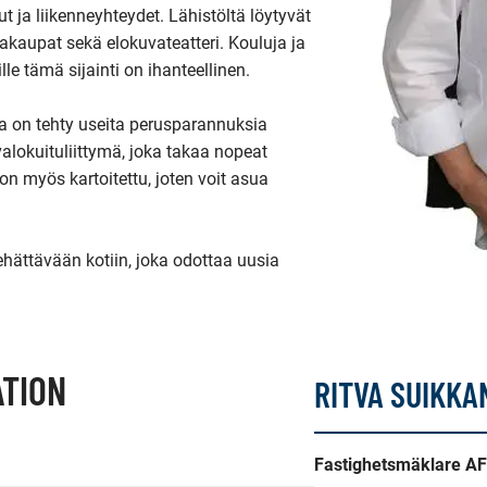
 ja liikenneyhteydet. Lähistöltä löytyvät 
akaupat sekä elokuvateatteri. Kouluja ja 
le tämä sijainti on ihanteellinen.

a on tehty useita perusparannuksia 
lokuituliittymä, joka takaa nopeat 
n myös kartoitettu, joten voit asua 
ehättävään kotiin, joka odottaa uusia 
TION
RITVA SUIKKA
Fastighetsmäklare AF