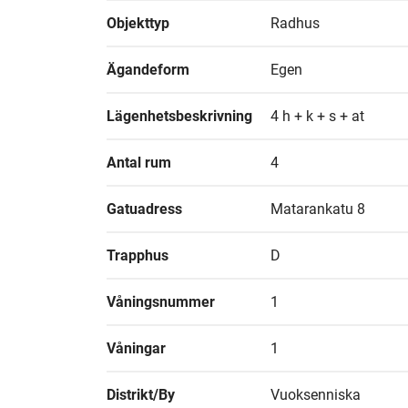
Objekttyp
Radhus
Ägandeform
Egen
Lägenhetsbeskrivning
4 h + k + s + at
Antal rum
4
Gatuadress
Matarankatu 8
Trapphus
D
Våningsnummer
1
Våningar
1
Distrikt/By
Vuoksenniska