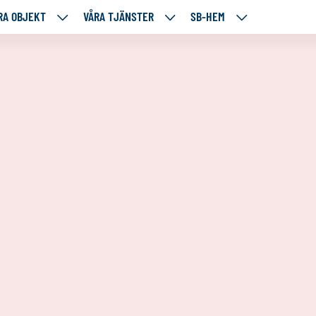
RA OBJEKT
VÅRA TJÄNSTER
SB-HEM
VÅRA
VÅRA
SB-
RE
OBJEKT
TJÄNSTER
HEM
TÅENDE
NEDANSTÅENDE
NEDANSTÅENDE
NEDANSTÅENDE
SIDOR
SIDOR
SIDOR