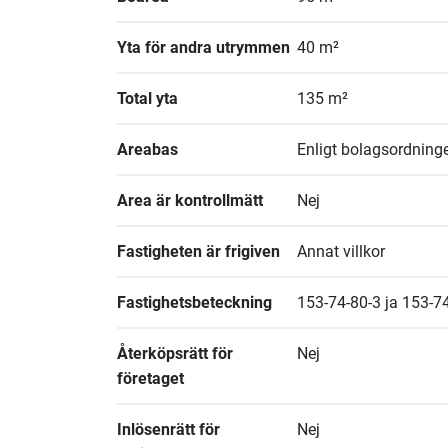
Yta för andra utrymmen
40 m²
Total yta
135 m²
Areabas
Enligt bolagsordninge
Area är kontrollmätt
Nej
Fastigheten är frigiven
Annat villkor
Fastighetsbeteckning
153-74-80-3 ja 153-7
Återköpsrätt för 
Nej
företaget
Inlösenrätt för 
Nej