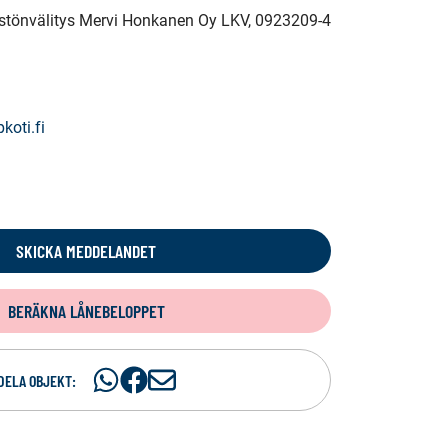
eistönvälitys Mervi Honkanen Oy LKV
, 0923209-4
koti.fi
SKICKA MEDDELANDET
BERÄKNA LÅNEBELOPPET
Dela
Dela
D
DELA OBJEKT:
på
på
e
WhatsAp
Facebook
l