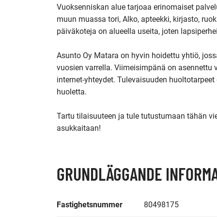
Vuoksenniskan alue tarjoaa erinomaiset palvelut
muun muassa tori, Alko, apteekki, kirjasto, ruok
päiväkoteja on alueella useita, joten lapsiperheil
Asunto Oy Matara on hyvin hoidettu yhtiö, joss
vuosien varrella. Viimeisimpänä on asennettu va
internet-yhteydet. Tulevaisuuden huoltotarpeet o
huoletta.

Tartu tilaisuuteen ja tule tutustumaan tähän vi
asukkaitaan!
GRUNDLÄGGANDE INFORMA
Fastighetsnummer
80498175