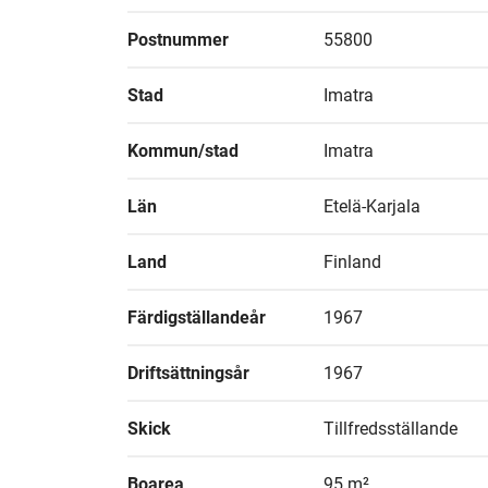
Postnummer
55800
Stad
Imatra
Kommun/stad
Imatra
Län
Etelä-Karjala
Land
Finland
Färdigställandeår
1967
Driftsättningsår
1967
Skick
Tillfredsställande
Boarea
95 m²