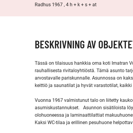
Radhus 1967 , 4 h + k + s + at
BESKRIVNING AV OBJEKTE
Tässä on tilaisuus hankkia oma koti Imatran V
rauhallisesta rivitaloyhtiöstä. Tämä asunto tarj
arvostavalle pariskunnalle. Asunnossa on kaksi
keittiö ja saunatilat ja hyvät varastotilat, kaikk
Vuonna 1967 valmistunut talo on liitetty kauko
asumiskustannukset.   Asunnon sisätiloista löy
olohuoneessa ja laminaattilattiat makuuhuonei
Kaksi WC-tilaa ja erillinen pesuhuone helpottav