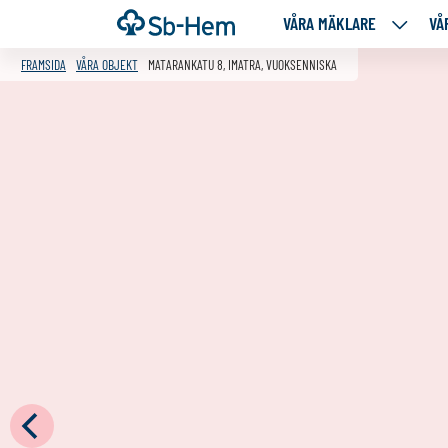
Till
Framsida
VÅRA MÄKLARE
VÅ
VÅRA
innehållet
MÄKLA
FRAMSIDA
VÅRA OBJEKT
MATARANKATU 8, IMATRA, VUOKSENNISKA
NEDANS
SIDOR