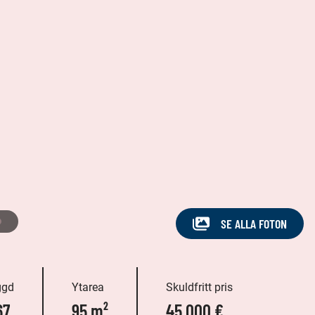
SE ALLA FOTON
ggd
Ytarea
Skuldfritt pris
67
95 m²
45 000 €