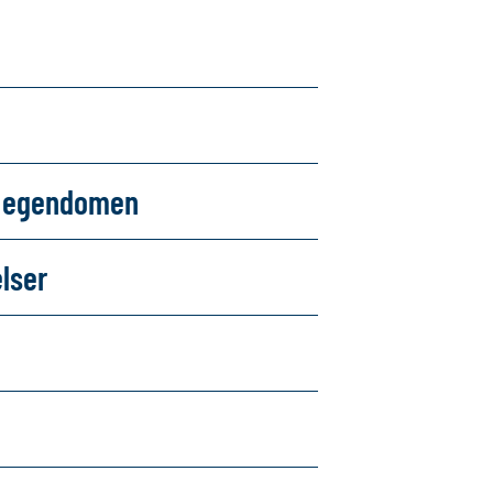
om egendomen
elser