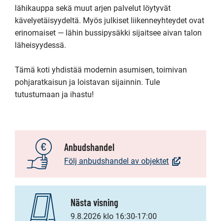
lähikauppa sekä muut arjen palvelut löytyvät 
kävelyetäisyydeltä. Myös julkiset liikenneyhteydet ovat 
erinomaiset — lähin bussipysäkki sijaitsee aivan talon 
läheisyydessä.

Tämä koti yhdistää modernin asumisen, toimivan 
pohjaratkaisun ja loistavan sijainnin. Tule 
tutustumaan ja ihastu!
Anbudshandel
(Öppnas
Följ anbudshandel av objektet
i
nytt
fönster,
Nästa visning
Du
9.8.2026 klo 16:30-17:00