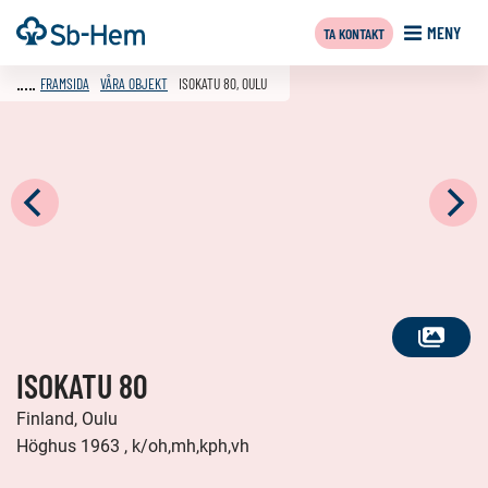
Till
Framsida
MENY
TA KONTAKT
innehållet
FRAMSIDA
VÅRA OBJEKT
ISOKATU 80, OULU
SE
ISOKATU 80
ALLA
FOTON
Finland, Oulu
Höghus 1963 , k/oh,mh,kph,vh