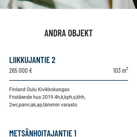
ANDRA OBJEKT
LIIKKUJANTIE 2
265 000 €
103 m²
Finland Oulu Kivikkokangas
Fristående hus 2019 4h,k,kph,s,khh,
2wc,parvi,ak,ap,lämmin varasto
METSÄNHOITAJANTIE 1