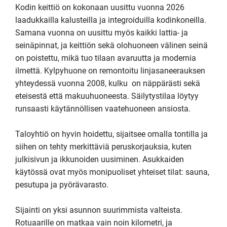
Kodin keittiö on kokonaan uusittu vuonna 2026 
laadukkailla kalusteilla ja integroiduilla kodinkoneilla. 
Samana vuonna on uusittu myös kaikki lattia- ja 
seinäpinnat, ja keittiön sekä olohuoneen välinen seinä 
on poistettu, mikä tuo tilaan avaruutta ja modernia 
ilmettä. Kylpyhuone on remontoitu linjasaneerauksen 
yhteydessä vuonna 2008, kulku  on näppärästi sekä 
eteisestä että makuuhuoneesta. Säilytystilaa löytyy 
runsaasti käytännöllisen vaatehuoneen ansiosta.

Taloyhtiö on hyvin hoidettu, sijaitsee omalla tontilla ja 
siihen on tehty merkittäviä peruskorjauksia, kuten 
julkisivun ja ikkunoiden uusiminen. Asukkaiden 
käytössä ovat myös monipuoliset yhteiset tilat: sauna, 
pesutupa ja pyörävarasto.

Sijainti on yksi asunnon suurimmista valteista. 
Rotuaarille on matkaa vain noin kilometri, ja 