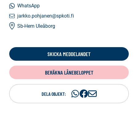
WhatsApp
jarkko.pohjanen@spkoti.fi
Sb-Hem Uleåborg
SKICKA MEDDELANDET
BERÄKNA LÅNEBELOPPET
Dela
Dela
D
DELA OBJEKT:
på
på
e
WhatsAp
Facebook
l
a
p
e