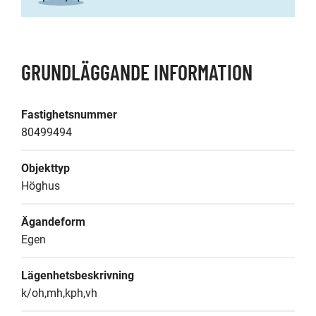
dirigeras
till
en
annan
GRUNDLÄGGANDE INFORMATION
tjänst)
Fastighetsnummer
80499494
Objekttyp
Höghus
Ägandeform
Egen
Lägenhetsbeskrivning
k/oh,mh,kph,vh