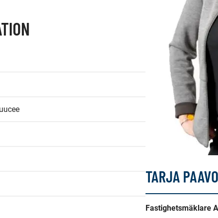
TION
puucee
TARJA PAAV
Fastighetsmäklare 