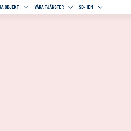
RA OBJEKT
VÅRA TJÄNSTER
SB-HEM
VÅRA
VÅRA
SB-
RE
OBJEKT
TJÄNSTER
HEM
TÅENDE
NEDANSTÅENDE
NEDANSTÅENDE
NEDANSTÅENDE
SIDOR
SIDOR
SIDOR