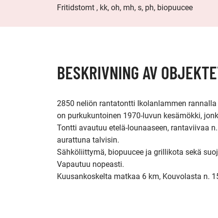
Fritidstomt , kk, oh, mh, s, ph, biopuucee
BESKRIVNING AV OBJEKTE
2850 neliön rantatontti Ikolanlammen rannalla I
on purkukuntoinen 1970-luvun kesämökki, jonka
Tontti avautuu etelä-lounaaseen, rantaviivaa n. 5
aurattuna talvisin.

Sähköliittymä, biopuucee ja grillikota sekä suo
Vapautuu nopeasti.

Kuusankoskelta matkaa 6 km, Kouvolasta n. 15