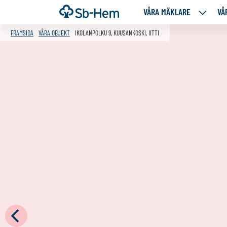
Till
Framsida
VÅRA MÄKLARE
VÅ
VÅRA
innehållet
MÄKLA
FRAMSIDA
VÅRA OBJEKT
IKOLANPOLKU 9, KUUSANKOSKI, IITTI
NEDANS
SIDOR