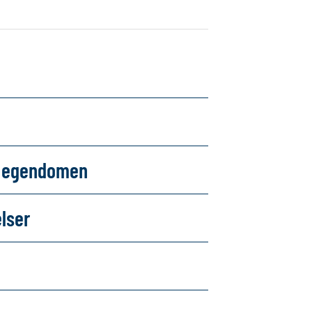
om egendomen
elser