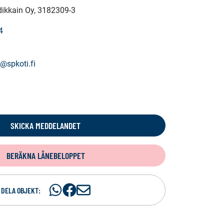
dikkain Oy
, 3182309-3
4
@spkoti.fi
SKICKA MEDDELANDET
BERÄKNA LÅNEBELOPPET
Dela
Dela
D
DELA OBJEKT:
på
på
e
WhatsAp
Facebook
l