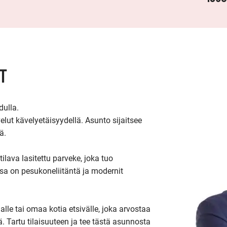
T
ulla.

lut kävelyetäisyydellä. Asunto sijaitsee 
.

lava lasitettu parveke, joka tuo 
a on pesukoneliitäntä ja modernit 
lle tai omaa kotia etsivälle, joka arvostaa 
ä. Tartu tilaisuuteen ja tee tästä asunnosta 