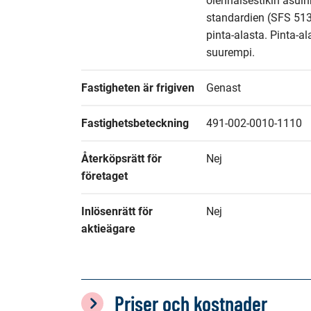
olennaisestikin asuin
standardien (SFS 513
pinta-alasta. Pinta-al
suurempi.
Fastigheten är frigiven
Genast
Fastighetsbeteckning
491-002-0010-1110
Återköpsrätt för 
Nej
företaget
Inlösenrätt för 
Nej
aktieägare
Priser och kostnader