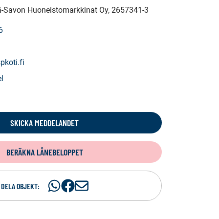
elä-Savon Huoneistomarkkinat Oy
, 2657341-3
6
pkoti.fi
l
SKICKA MEDDELANDET
BERÄKNA LÅNEBELOPPET
Dela
Dela
D
DELA OBJEKT:
på
på
e
WhatsAp
Facebook
l