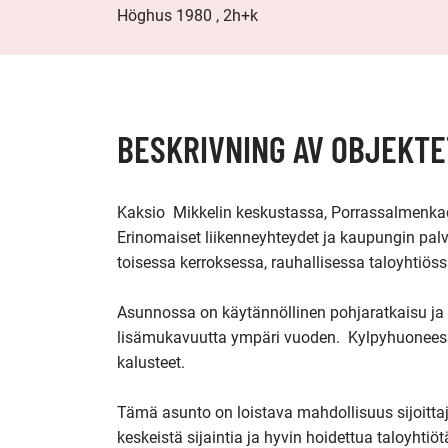
Höghus 1980 , 2h+k
BESKRIVNING AV OBJEKTE
Kaksio  Mikkelin keskustassa, Porrassalmenkad
Erinomaiset liikenneyhteydet ja kaupungin palve
toisessa kerroksessa, rauhallisessa taloyhtiössä
Asunnossa on käytännöllinen pohjaratkaisu ja ti
lisämukavuutta ympäri vuoden.  Kylpyhuoneess
kalusteet.

Tämä asunto on loistava mahdollisuus sijoittaja
keskeistä sijaintia ja hyvin hoidettua taloyhtiöt