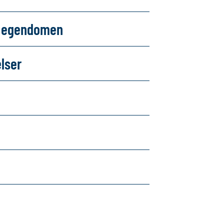
om egendomen
elser