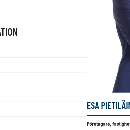
TION
ESA PIETILÄ
Företagare, fastigh