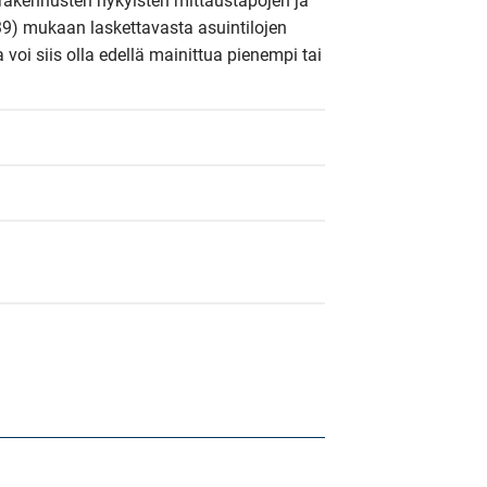
rakennusten nykyisten mittaustapojen ja 
9) mukaan laskettavasta asuintilojen 
a voi siis olla edellä mainittua pienempi tai 