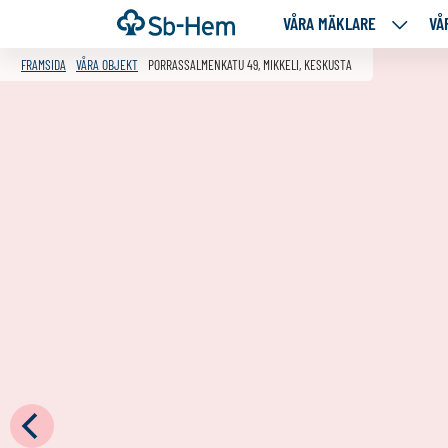
Till
Framsida
VÅRA MÄKLARE
VÅ
VÅRA
innehållet
MÄKLA
FRAMSIDA
VÅRA OBJEKT
PORRASSALMENKATU 49, MIKKELI, KESKUSTA
NEDANS
SIDOR