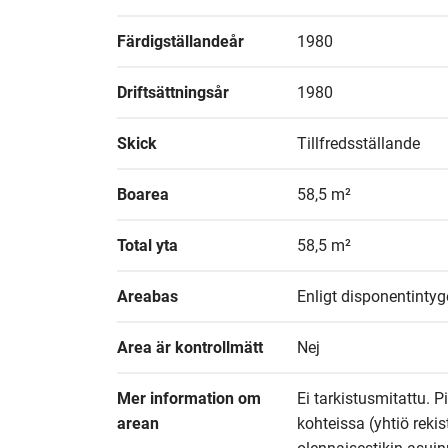
Färdigställandeår
1980
Driftsättningsår
1980
Skick
Tillfredsställande
Boarea
58,5 m²
Total yta
58,5 m²
Areabas
Enligt disponentintyg
Area är kontrollmätt
Nej
Mer information om 
Ei tarkistusmitattu. P
arean
kohteissa (yhtiö reki