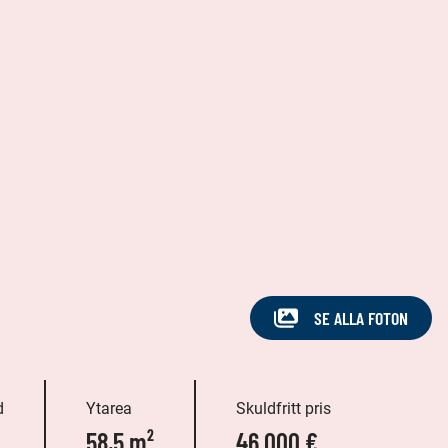
SE ALLA FOTON
d
Ytarea
Skuldfritt pris
58,5 m²
46 000 €