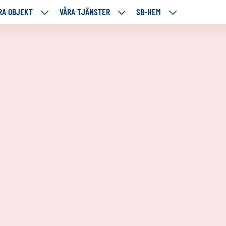
RA OBJEKT
VÅRA TJÄNSTER
SB-HEM
VÅRA
VÅRA
SB-
RE
OBJEKT
TJÄNSTER
HEM
TÅENDE
NEDANSTÅENDE
NEDANSTÅENDE
NEDANSTÅENDE
SIDOR
SIDOR
SIDOR