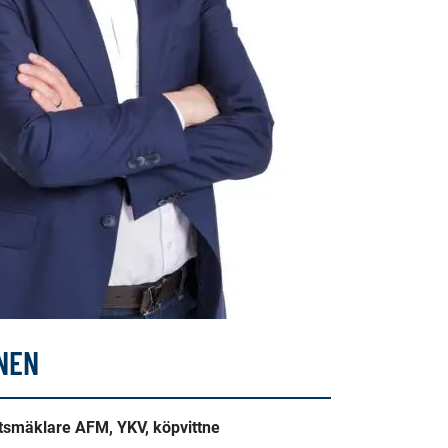
INEN
etsmäklare AFM, YKV, köpvittne