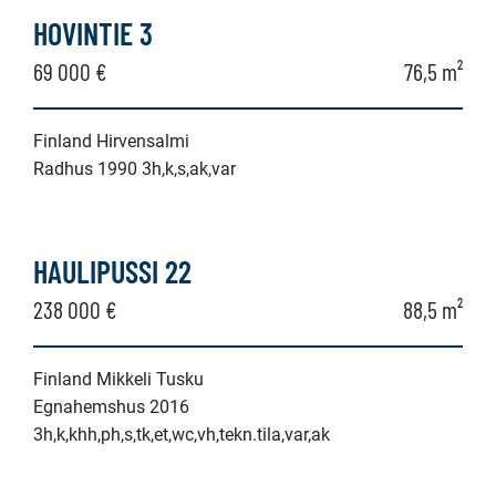
HOVINTIE 3
69 000 €
76,5 m²
Finland Hirvensalmi
Radhus 1990 3h,k,s,ak,var
HAULIPUSSI 22
238 000 €
88,5 m²
Finland Mikkeli Tusku
Egnahemshus 2016
3h,k,khh,ph,s,tk,et,wc,vh,tekn.tila,var,ak