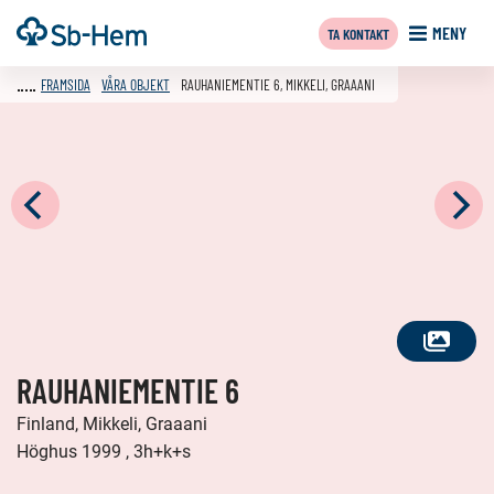
Till
Framsida
MENY
TA KONTAKT
innehållet
FRAMSIDA
VÅRA OBJEKT
RAUHANIEMENTIE 6, MIKKELI, GRAAANI
SE
RAUHANIEMENTIE 6
ALLA
FOTON
Finland, Mikkeli, Graaani
Höghus 1999 , 3h+k+s