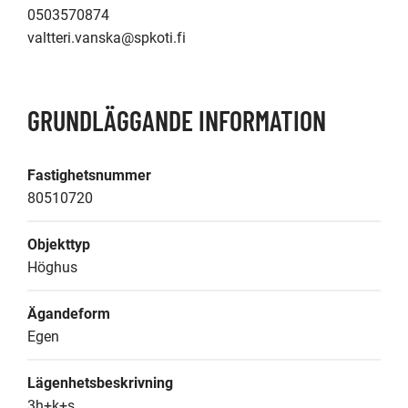
0503570874

valtteri.vanska@spkoti.fi
GRUNDLÄGGANDE INFORMATION
Fastighetsnummer
80510720
Objekttyp
Höghus
Ägandeform
Egen
Lägenhetsbeskrivning
3h+k+s