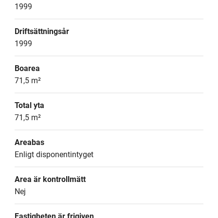
1999
Driftsättningsår
1999
Boarea
71,5 m²
Total yta
71,5 m²
Areabas
Enligt disponentintyget
Area är kontrollmätt
Nej
Fastigheten är frigiven