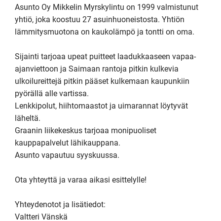
Asunto Oy Mikkelin Myrskylintu on 1999 valmistunut 
yhtiö, joka koostuu 27 asuinhuoneistosta. Yhtiön 
lämmitysmuotona on kaukolämpö ja tontti on oma.

Sijainti tarjoaa upeat puitteet laadukkaaseen vapaa-
ajanviettoon ja Saimaan rantoja pitkin kulkevia 
ulkoilureittejä pitkin pääset kulkemaan kaupunkiin 
pyörällä alle vartissa.

Lenkkipolut, hiihtomaastot ja uimarannat löytyvät 
läheltä.

Graanin liikekeskus tarjoaa monipuoliset 
kauppapalvelut lähikauppana.

Asunto vapautuu syyskuussa.

Ota yhteyttä ja varaa aikasi esittelylle!

Yhteydenotot ja lisätiedot:

Valtteri Vänskä
