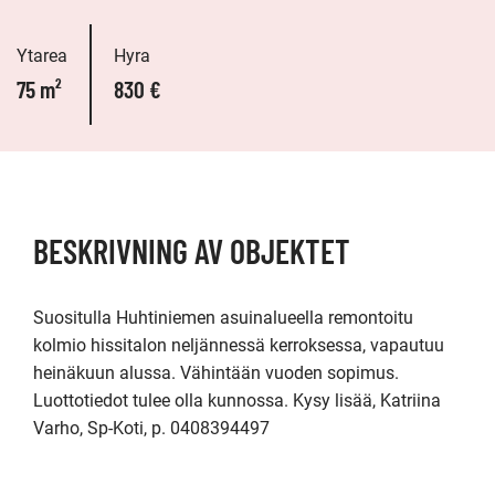
Ytarea
Hyra
75 m²
830 €
BESKRIVNING AV OBJEKTET
Suositulla Huhtiniemen asuinalueella remontoitu 
kolmio hissitalon neljännessä kerroksessa, vapautuu 
heinäkuun alussa. Vähintään vuoden sopimus. 
Luottotiedot tulee olla kunnossa. Kysy lisää, Katriina 
Varho, Sp-Koti, p. 0408394497