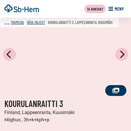
Till
Framsida
MENY
TA KONTAKT
innehållet
FRAMSIDA
VÅRA OBJEKT
KOURULANRAITTI 3, LAPPEENRANTA, KUUSIMÄKI
SE
KOURULANRAITTI 3
ALLA
FOTON
Finland, Lappeenranta, Kuusimäki
Höghus , 3h+k+kph+p