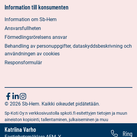
Information till konsumenten
Information om Sb-Hem
Ansvarsfullheten
Förmedlingsrörelsens ansvar
Behandling av personuppgifter, dataskyddsbeskrivning och
användningen av cookies
Responsformulär
Följ
Sociala
Sociala
Sociala
media:
© 2026 Sb-Hem. Kaikki oikeudet pidätetään.
media:
media:
oss
facebook
linkedin
instagram
Sp-Koti Oy:n verkkosivustolla spkoti.fi esitettyjen tietojen ja muun
aineiston kopiointi, tallentaminen, julkaiseminen ja muu
hyödyntäminen muuhun kuin yksityiseen tarkoitukseen on kielletty
Katriina Varho
Ring
ilman Sp-Koti Oy:n antamaa kirjallista lupaa.
Fastighetsmäklare AFM, YKV