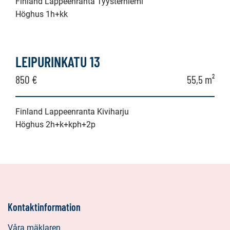
Finland Lappeenranta Tyysterniemi
Höghus 1h+kk
LEIPURINKATU 13
850 €
55,5 m²
Finland Lappeenranta Kiviharju
Höghus 2h+k+kph+2p
Kontaktinformation
Våra mäklaren