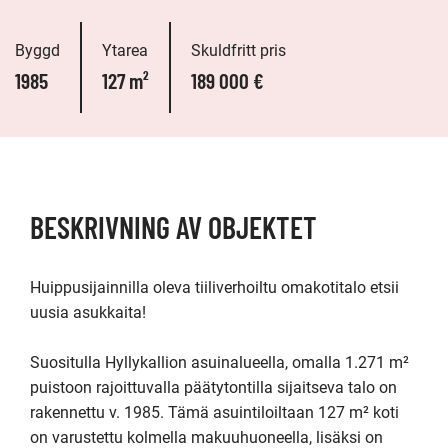
Byggd
Ytarea
Skuldfritt pris
1985
127 m²
189 000 €
BESKRIVNING AV OBJEKTET
Huippusijainnilla oleva tiiliverhoiltu omakotitalo etsii 
uusia asukkaita!

Suositulla Hyllykallion asuinalueella, omalla 1.271 m² 
puistoon rajoittuvalla päätytontilla sijaitseva talo on 
rakennettu v. 1985. Tämä asuintiloiltaan 127 m² koti 
on varustettu kolmella makuuhuoneella, lisäksi on 