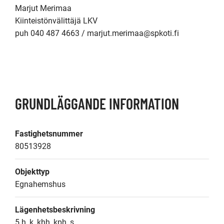
Marjut Merimaa

Kiinteistönvälittäjä LKV

puh 040 487 4663 / marjut.merimaa@spkoti.fi

GRUNDLÄGGANDE INFORMATION
Fastighetsnummer
80513928
Objekttyp
Egnahemshus
Lägenhetsbeskrivning
5 h, k, khh, kph, s