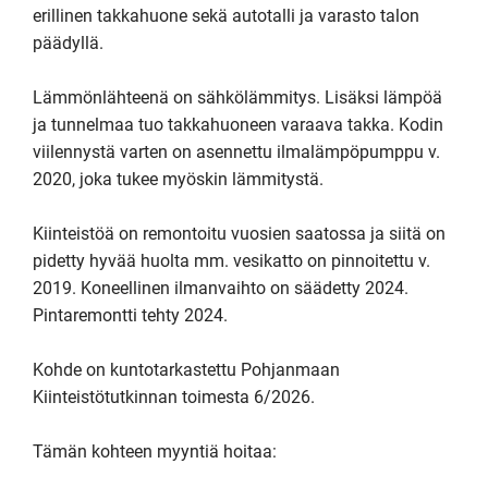
erillinen takkahuone sekä autotalli ja varasto talon 
päädyllä.

Lämmönlähteenä on sähkölämmitys. Lisäksi lämpöä 
ja tunnelmaa tuo takkahuoneen varaava takka. Kodin 
viilennystä varten on asennettu ilmalämpöpumppu v. 
2020, joka tukee myöskin lämmitystä.

Kiinteistöä on remontoitu vuosien saatossa ja siitä on 
pidetty hyvää huolta mm. vesikatto on pinnoitettu v. 
2019. Koneellinen ilmanvaihto on säädetty 2024. 
Pintaremontti tehty 2024.

Kohde on kuntotarkastettu Pohjanmaan 
Kiinteistötutkinnan toimesta 6/2026.

Tämän kohteen myyntiä hoitaa:
