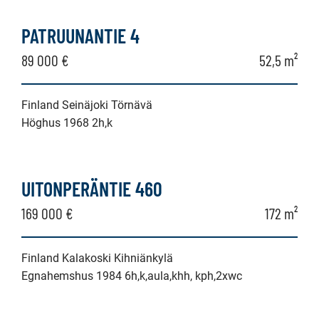
PATRUUNANTIE 4
89 000 €
52,5 m²
Finland Seinäjoki Törnävä
Höghus 1968 2h,k
UITONPERÄNTIE 460
169 000 €
172 m²
Finland Kalakoski Kihniänkylä
Egnahemshus 1984 6h,k,aula,khh, kph,2xwc