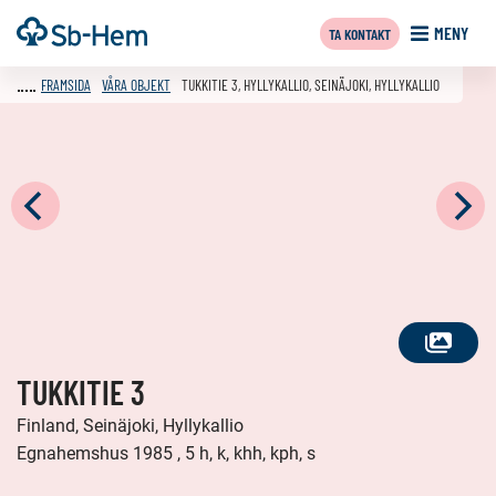
Till
Framsida
MENY
TA KONTAKT
innehållet
FRAMSIDA
VÅRA OBJEKT
TUKKITIE 3, HYLLYKALLIO, SEINÄJOKI, HYLLYKALLIO
SE
TUKKITIE 3
ALLA
FOTON
Finland, Seinäjoki, Hyllykallio
Egnahemshus 1985 , 5 h, k, khh, kph, s