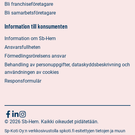
Bli franchiseföretagare
Bli samarbetsföretagare
Information till konsumenten
Information om Sb-Hem
Ansvarsfullheten
Förmedlingsrörelsens ansvar
Behandling av personuppgifter, dataskyddsbeskrivning och
användningen av cookies
Responsformulär
Följ
Sociala
Sociala
Sociala
media:
© 2026 Sb-Hem. Kaikki oikeudet pidätetään.
media:
media:
oss
facebook
linkedin
instagram
Sp-Koti Oy:n verkkosivustolla spkoti.fi esitettyjen tietojen ja muun