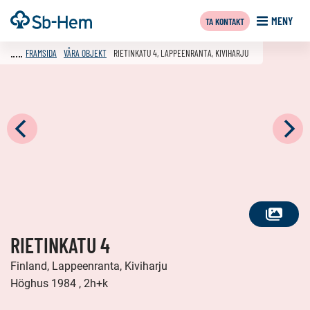
Till
Framsida
MENY
TA KONTAKT
innehållet
FRAMSIDA
VÅRA OBJEKT
RIETINKATU 4, LAPPEENRANTA, KIVIHARJU
SE
RIETINKATU 4
ALLA
FOTON
Finland, Lappeenranta, Kiviharju
Höghus 1984 , 2h+k