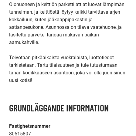
Olohuoneen ja keittiön parkettilattiat luovat lämpimän 
tunnelman, ja keittiöstä löytyy kaikki tarvittava arjen 
kokkailuun, kuten jääkaappipakastin ja 
astianpesukone. Asunnossa on tilava vaatehuone, ja 
lasitettu parveke  tarjoaa mukavan paikan 
aamukahville.

Toivotaan pitkäaikaista vuokralaista, luottotiedot 
tarkistetaan. Tartu tilaisuuteen ja tule tutustumaan 
tähän kodikkaaseen asuntoon, joka voi olla juuri sinun 
uusi kotisi!
GRUNDLÄGGANDE INFORMATION
Fastighetsnummer
80515807