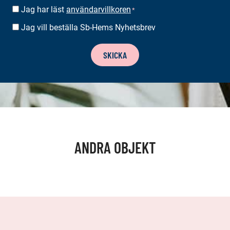
Jag har läst
användarvillkoren
SUOSTUMUS
*
*
Jag vill beställa Sb-Hems Nyhetsbrev
BESTÄLLA
NYHETSBREV
SKICKA
ANDRA OBJEKT