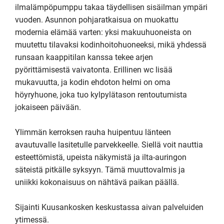
ilmalämpöpumppu takaa täydellisen sisäilman ympäri 
vuoden. Asunnon pohjaratkaisua on muokattu 
modernia elämää varten: yksi makuuhuoneista on 
muutettu tilavaksi kodinhoitohuoneeksi, mikä yhdessä 
runsaan kaappitilan kanssa tekee arjen 
pyörittämisestä vaivatonta. Erillinen wc lisää 
mukavuutta, ja kodin ehdoton helmi on oma 
höyryhuone, joka tuo kylpylätason rentoutumista 
jokaiseen päivään. 

Ylimmän kerroksen rauha huipentuu länteen 
avautuvalle lasitetulle parvekkeelle. Siellä voit nauttia 
esteettömistä, upeista näkymistä ja ilta-auringon 
säteistä pitkälle syksyyn. Tämä muuttovalmis ja 
uniikki kokonaisuus on nähtävä paikan päällä.

Sijainti Kuusankosken keskustassa aivan palveluiden 
ytimessä.
