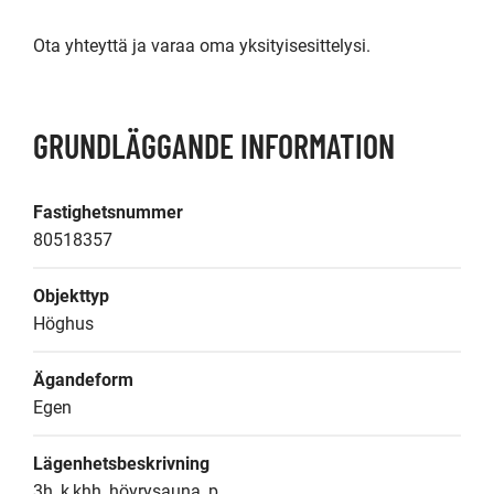
Ota yhteyttä ja varaa oma yksityisesittelysi.
GRUNDLÄGGANDE INFORMATION
Fastighetsnummer
80518357
Objekttyp
Höghus
Ägandeform
Egen
Lägenhetsbeskrivning
3h, k,khh, höyrysauna, p