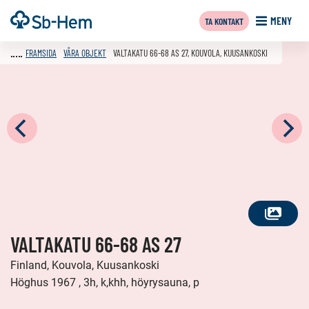
Till
Framsida
MENY
TA KONTAKT
innehållet
FRAMSIDA
VÅRA OBJEKT
VALTAKATU 66-68 AS 27, KOUVOLA, KUUSANKOSKI
SE
VALTAKATU 66-68 AS 27
ALLA
FOTON
Finland, Kouvola, Kuusankoski
Höghus 1967 , 3h, k,khh, höyrysauna, p