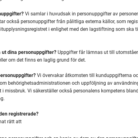
nuppgifter?
Vi samlar i huvudsak in personuppgifter av personen
tar också personuppgifter från pålitliga externa källor, som regi
tupplysningsregistret i enlighet med den lagstiftning som ska ti
a ut dina personuppgifter?
Uppgifter får lämnas ut till utomstå
eller om det finns en laglig grund för det.
personuppgifter?
Vi övervakar åtkomsten till kunduppgifterna o
m behörighetsadministrationen och uppföljning av användning
rt i missbruk. Vi säkerställer också personalens kompetens bla
ng.
 den registrerade?
t rätt att