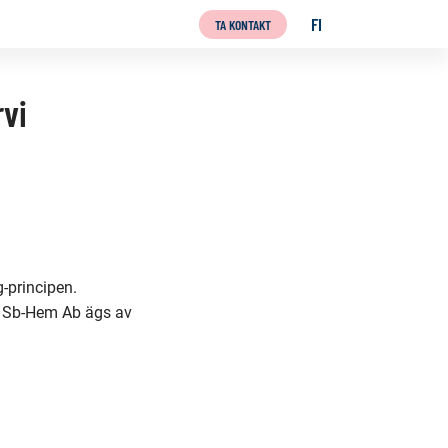
FI
TA KONTAKT
SUOMI
rvi
-principen.
et Sb-Hem Ab ägs av