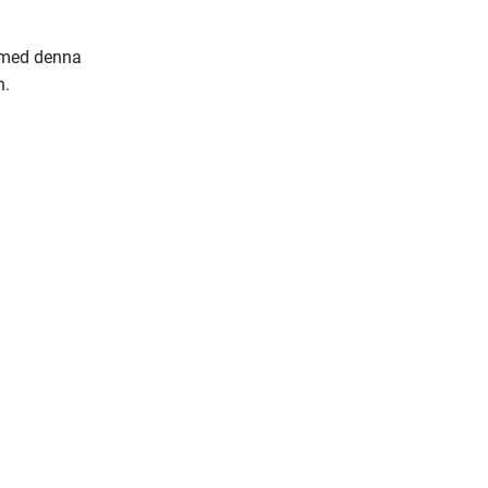
t med denna
n.