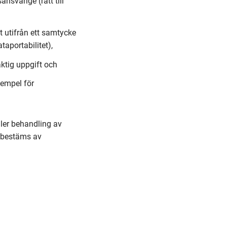
svarige (rätt till
 utifrån ett samtycke
taportabilitet),
aktig uppgift och
xempel för
ler behandling av
n bestäms av