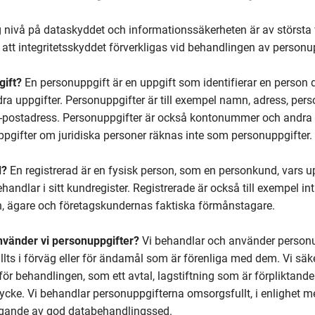
g nivå på dataskyddet och informationssäkerheten är av största vi
l att integritetsskyddet förverkligas vid behandlingen av personu
gift?
En personuppgift är en uppgift som identifierar en person dir
a uppgifter. Personuppgifter är till exempel namn, adress, per
postadress. Personuppgifter är också kontonummer och andra u
 Uppgifter om juridiska personer räknas inte som personuppgifter.
d?
En registrerad är en fysisk person, som en personkund, vars up
handlar i sitt kundregister. Registrerade är också till exempel in
 ägare och företagskundernas faktiska förmånstagare.
nvänder vi personuppgifter?
Vi behandlar och använder personu
ts i förväg eller för ändamål som är förenliga med dem. Vi säke
för behandlingen, som ett avtal, lagstiftning som är förpliktande 
mtycke. Vi behandlar personuppgifterna omsorgsfullt, i enlighet m
agande av god databehandlingssed.