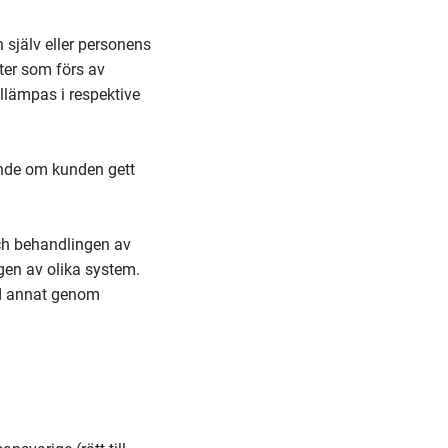
 själv eller personens
ster som förs av
llämpas i respektive
ende om kunden gett
ch behandlingen av
en av olika system.
nd annat genom