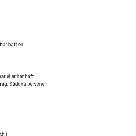
har haft en
r eller har haft
ppdrag. Sådana personer
ch i