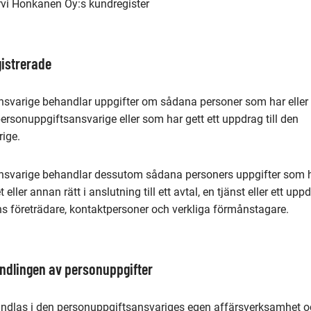
ervi Honkanen Oy:s kundregister
gistrerade
svarige behandlar uppgifter om sådana personer som har eller 
personuppgiftsansvarige eller som har gett ett uppdrag till den
rige.
svarige behandlar dessutom sådana personers uppgifter som ha
t eller annan rätt i anslutning till ett avtal, en tjänst eller ett u
ns företrädare, kontaktpersoner och verkliga förmånstagare.
ndlingen av personuppgifter
ndlas i den personuppgiftsansvariges egen affärsverksamhet o