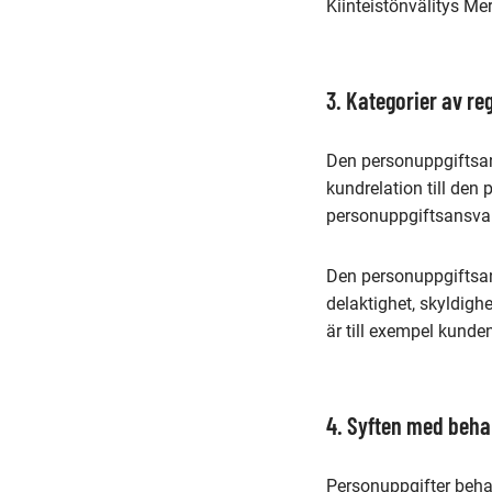
Kiinteistönvälitys M
3. Kategorier av re
Den personuppgiftsan
kundrelation till den 
personuppgiftsansva
Den personuppgiftsan
delaktighet, skyldighe
är till exempel kunde
4. Syften med beha
Personuppgifter beha