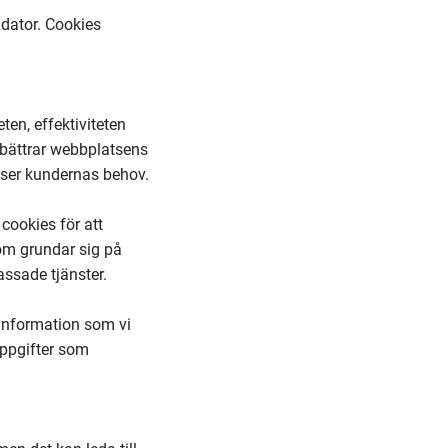
 dator. Cookies
en, effektiviteten
örbättrar webbplatsens
oser kundernas behov.
cookies för att
som grundar sig på
assade tjänster.
information som vi
uppgifter som