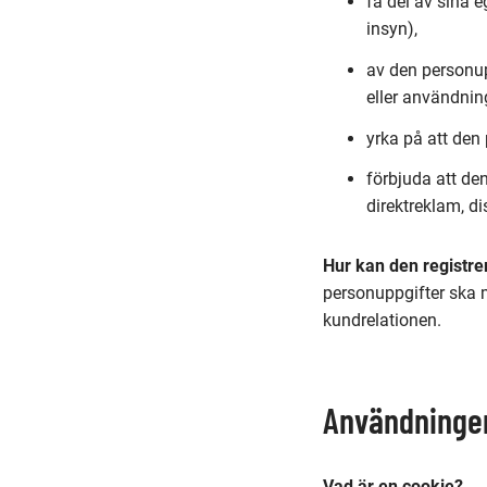
få del av sina 
insyn),
av den personup
eller användning
yrka på att den 
förbjuda att de
direktreklam, d
Hur kan den registre
personuppgifter ska 
kundrelationen.
Användninge
Vad är en cookie?