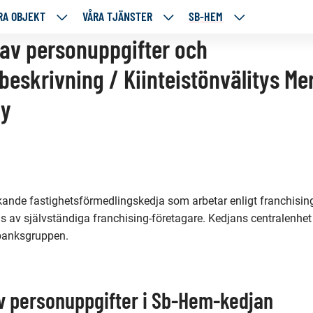
RA OBJEKT
VÅRA TJÄNSTER
SB-HEM
VÅRA
VÅRA
SB-
RE
OBJEKT
TJÄNSTER
HEM
av personuppgifter och
TÅENDE
NEDANSTÅENDE
NEDANSTÅENDE
NEDANSTÅENDE
eskrivning / Kiinteistönvälitys Me
SIDOR
SIDOR
SIDOR
Oy
kande fastighetsförmedlingskedja som arbetar enligt franchising
gs av självständiga franchising-företagare. Kedjans centralenh
banksgruppen.
v personuppgifter i Sb-Hem-kedjan