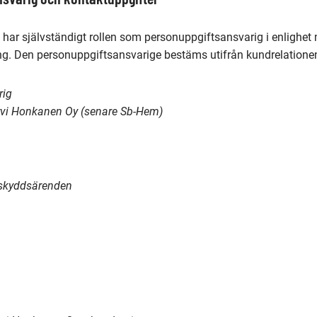
 har självständigt rollen som personuppgiftsansvarig i enlighe
g. Den personuppgiftsansvarige bestäms utifrån kundrelatione
rig
ervi Honkanen Oy (senare Sb-Hem)
askyddsärenden