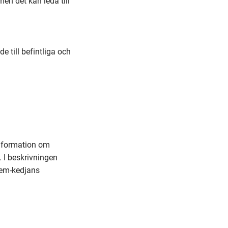
en det kan leda till
 till befintliga och
information om
 I beskrivningen
Hem-kedjans