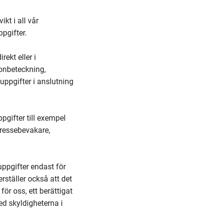
kt i all vår
ppgifter.
ekt eller i
sonbeteckning,
ppgifter i anslutning
pgifter till exempel
tressebevakare,
ppgifter endast för
rställer också att det
för oss, ett berättigat
ed skyldigheterna i