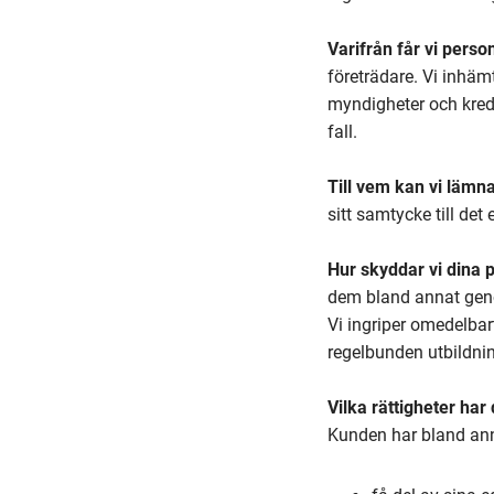
Varifrån får vi perso
företrädare. Vi inhäm
myndigheter och kredi
fall.
Till vem kan vi lämn
sitt samtycke till det 
Hur skyddar vi dina 
dem bland annat geno
Vi ingriper omedelba
regelbunden utbildni
Vilka rättigheter har
Kunden har bland anna