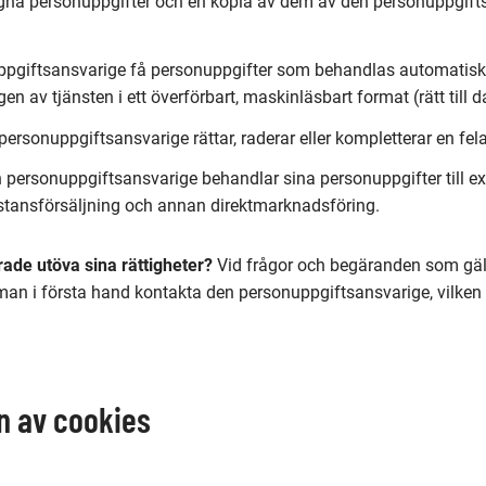
egna personuppgifter och en kopia av dem av den personuppgiftsan
pgiftsansvarige få personuppgifter som behandlas automatiskt
en av tjänsten i ett överförbart, maskinläsbart format (rätt till da
personuppgiftsansvarige rättar, raderar eller kompletterar en fel
n personuppgiftsansvarige behandlar sina personuppgifter till e
istansförsäljning och annan direktmarknadsföring.
rade utöva sina rättigheter?
Vid frågor och begäranden som gäl
man i första hand kontakta den personuppgiftsansvarige, vilke
n av cookies