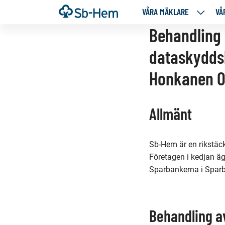
Till
Framsida
VÅRA MÄKLARE
VÅ
VÅRA
innehållet
MÄKLA
Behandling 
NEDANS
dataskyddsb
SIDOR
Honkanen 
Allmänt
Sb-Hem är en rikstäc
Företagen i kedjan ä
Sparbankerna i Spar
Behandling a