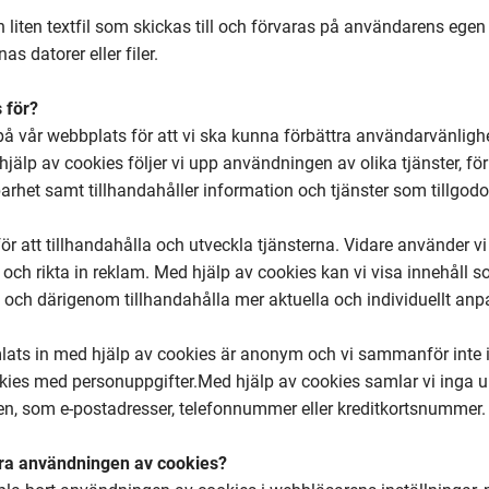
n liten textfil som skickas till och förvaras på användarens egen
s datorer eller filer.
 för?
å vår webbplats för att vi ska kunna förbättra användarvänlighet
jälp av cookies följer vi upp användningen av olika tjänster, f
arhet samt tillhandahåller information och tjänster som tillgod
ör att tillhandahålla och utveckla tjänsterna. Vidare använder vi 
t och rikta in reklam. Med hjälp av cookies kan vi visa innehåll 
och därigenom tillhandahålla mer aktuella och individuellt anp
ats in med hjälp av cookies är anonym och vi sammanför inte 
okies med personuppgifter.Med hjälp av cookies samlar vi inga 
en, som e-postadresser, telefonnummer eller kreditkortsnummer.
ra användningen av cookies?