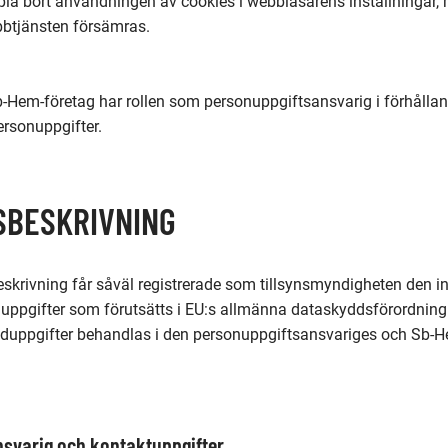
ppla bort användningen av cookies i webbläsarens inställningar, m
bbtjänsten försämras.
b-Hem-företag har rollen som personuppgiftsansvarig i förhållande
ersonuppgifter.
SBESKRIVNING
skrivning får såväl registrerade som tillsynsmyndigheten den 
uppgifter som förutsätts i EU:s allmänna dataskyddsförordning.
unduppgifter behandlas i den personuppgiftsansvariges och Sb-
nsvarig och kontaktuppgifter