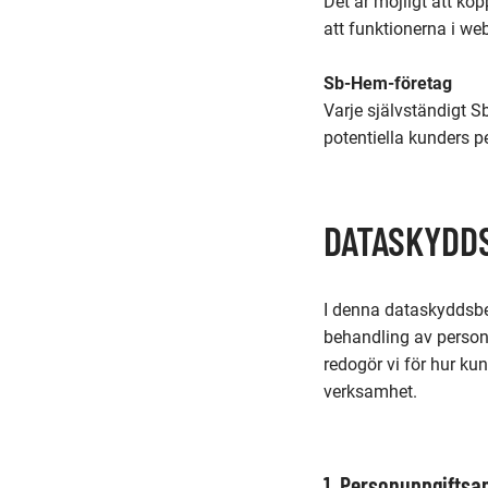
Det är möjligt att ko
att funktionerna i we
Sb-Hem-företag
Varje självständigt S
potentiella kunders p
DATASKYDD
I denna dataskyddsbe
behandling av person
redogör vi för hur k
verksamhet.
1. Personuppgiftsa