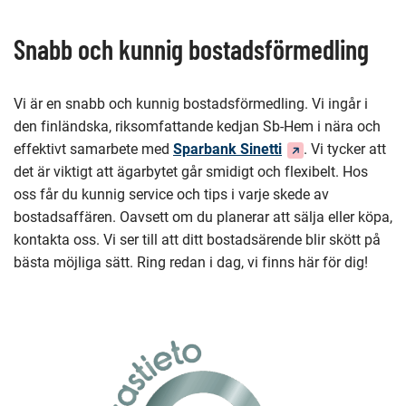
denna
sida
Snabb och kunnig bostadsförmedling
Vi är en snabb och kunnig bostadsförmedling. Vi ingår i
den finländska, riksomfattande kedjan Sb-Hem i nära och
(Du
effektivt samarbete med
Sparbank Sinetti
. Vi tycker att
dirigeras
det är viktigt att ägarbytet går smidigt och flexibelt. Hos
till
oss får du kunnig service och tips i varje skede av
en
bostadsaffären. Oavsett om du planerar att sälja eller köpa,
annan
kontakta oss. Vi ser till att ditt bostadsärende blir skött på
tjänst)
bästa möjliga sätt. Ring redan i dag, vi finns här för dig!