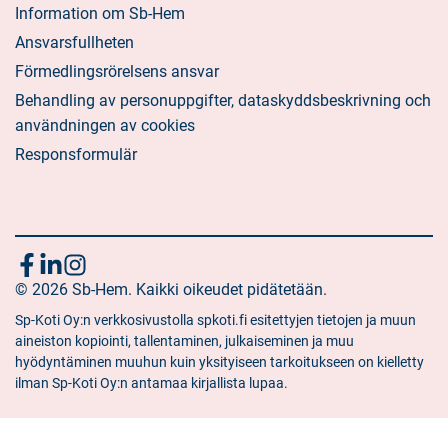
Information om Sb-Hem
Ansvarsfullheten
Förmedlingsrörelsens ansvar
Behandling av personuppgifter, dataskyddsbeskrivning och
användningen av cookies
Responsformulär
Följ
Sociala
Sociala
Sociala
media:
© 2026 Sb-Hem. Kaikki oikeudet pidätetään.
media:
media:
oss
facebook
linkedin
instagram
Sp-Koti Oy:n verkkosivustolla spkoti.fi esitettyjen tietojen ja muun
aineiston kopiointi, tallentaminen, julkaiseminen ja muu
hyödyntäminen muuhun kuin yksityiseen tarkoitukseen on kielletty
ilman Sp-Koti Oy:n antamaa kirjallista lupaa.