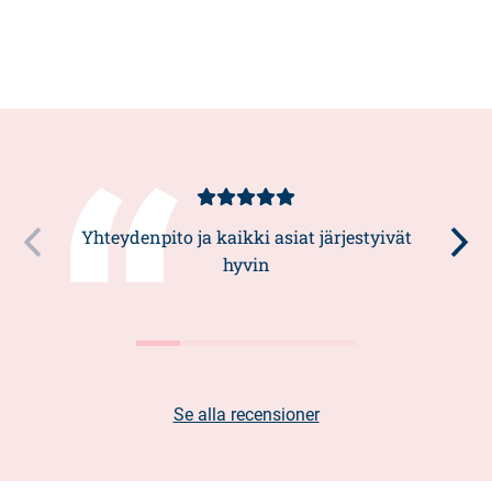
Kundbetyg
5/5
Yhteydenpito ja kaikki asiat järjestyivät
hyvin
Se alla recensioner