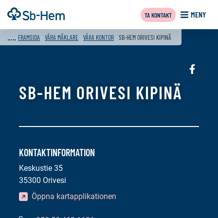
Till
Framsida
MENY
TA KONTAKT
innehållet
FRAMSIDA
VÅRA MÄKLARE
VÅRA KONTOR
SB-HEM ORIVESI KIPINÄ
Sociala
media:
SB-HEM ORIVESI KIPINÄ
faceboo
KONTAKTINFORMATION
Keskustie 35
35300 Orivesi
Öppna kartapplikationen