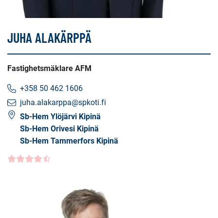
JUHA ALAKÄRPPÄ
Fastighetsmäklare AFM
+358 50 462 1606
juha.alakarppa@spkoti.fi
Sb-Hem Ylöjärvi Kipinä
Sb-Hem Orivesi Kipinä
Sb-Hem Tammerfors Kipinä
Kundbetyg
4.5000
/5