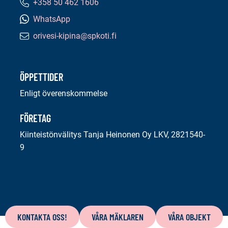
+358 50 462 1606
Telefonnummer:
WhatsApp
orivesi-kipina@spkoti.fi
E-
postadress:
ÖPPETTIDER
Enligt överenskommelse
FÖRETAG
Kiinteistönvälitys Tanja Heinonen Oy LKV, 2821540-
9
Innehåll
på
KONTAKTA OSS!
VÅRA MÄKLAREN
VÅRA OBJEKT