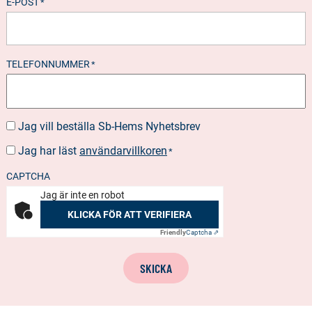
E-POST
*
TELEFONNUMMER
*
Jag vill beställa Sb-Hems Nyhetsbrev
BESTÄLLA
NYHETSBREV
Jag har läst
användarvillkoren
SUOSTUMUS
*
*
CAPTCHA
Jag är inte en robot
KLICKA FÖR ATT VERIFIERA
Friendly
Captcha ⇗
SKICKA