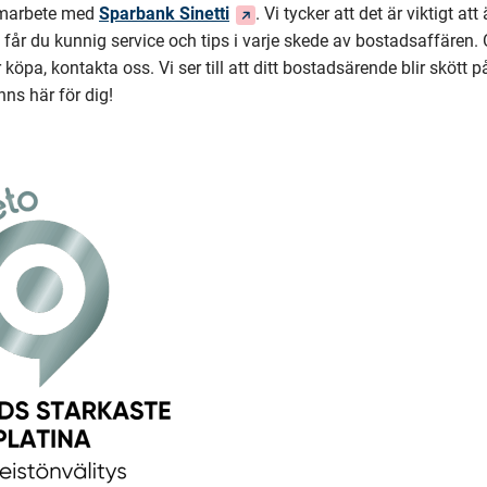
(Du
samarbete med
Sparbank Sinetti
. Vi tycker att det är viktigt at
dirigeras
s får du kunnig service och tips i varje skede av bostadsaffären
till
r köpa, kontakta oss. Vi ser till att ditt bostadsärende blir skött 
en
nns här för dig!
annan
tjänst)