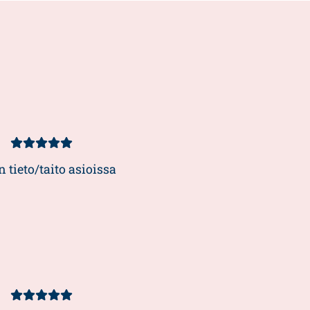
Kundbetyg
5/5
 tieto/taito asioissa
Kundbetyg