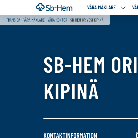
Till
Framsida
VÅRA MÄKLARE
VÅ
VÅRA
innehållet
MÄKLA
FRAMSIDA
VÅRA MÄKLARE
VÅRA KONTOR
SB-HEM ORIVESI KIPINÄ
NEDANS
SIDOR
SB-HEM ORI
KIPINÄ
KONTAKTINFORMATION