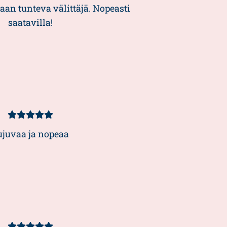
5/5
aan tunteva välittäjä. Nopeasti
saatavilla!
Kundbetyg
5/5
ujuvaa ja nopeaa