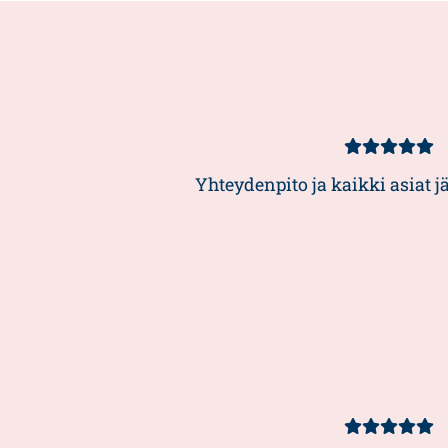
Kundbetyg
5/5
Yhteydenpito ja kaikki asiat j
Kundbetyg