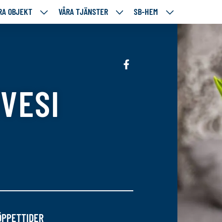
RA OBJEKT
VÅRA TJÄNSTER
SB-HEM
VÅRA
VÅRA
SB-
RE
OBJEKT
TJÄNSTER
HEM
TÅENDE
NEDANSTÅENDE
NEDANSTÅENDE
NEDANSTÅENDE
SIDOR
SIDOR
SIDOR
Sociala
media:
VESI
facebook
ÖPPETTIDER