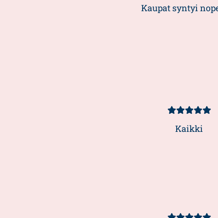
5/5
Kaupat syntyi nope
Kundbetyg
5/5
Kaikki