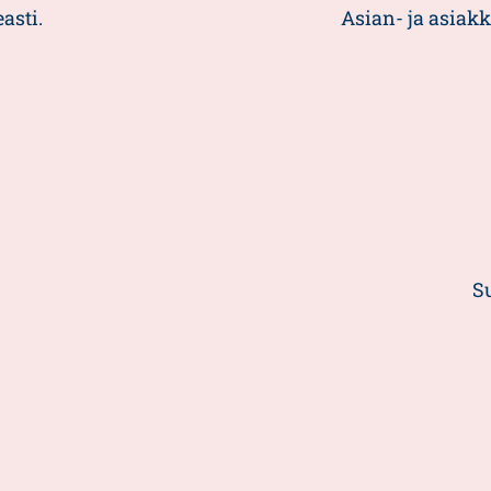
asti.
Asian- ja asiakk
S