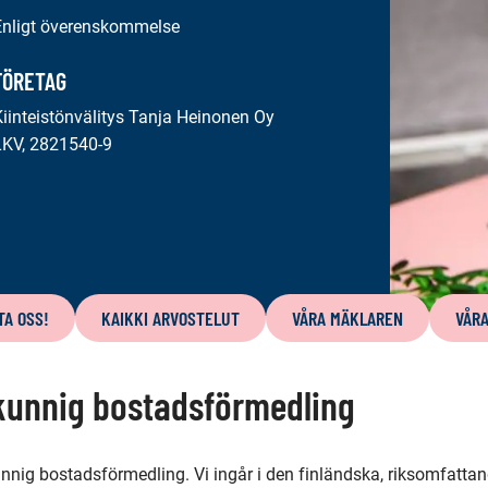
Enligt överenskommelse
FÖRETAG
Kiinteistönvälitys Tanja Heinonen Oy
LKV, 2821540-9
A OSS!
KAIKKI ARVOSTELUT
VÅRA MÄKLAREN
VÅR
kunnig bostadsförmedling
unnig bostadsförmedling. Vi ingår i den finländska, riksomfatta