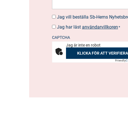
Jag vill beställa Sb-Hems Nyhetsbr
BESTÄLLA
NYHETSBREV
Jag har läst
användarvillkoren
SUOSTUMUS
*
*
CAPTCHA
Jag är inte en robot
KLICKA FÖR ATT VERIFIERA
Friendly
C