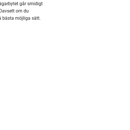
t ägarbytet går smidigt
. Oavsett om du
på bästa möjliga sätt.