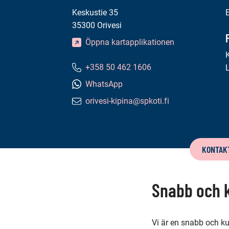
Keskustie 35
35300 Orivesi
Öppna kartapplikationen
+358 50 462 1606
Telefonnummer:
WhatsApp
orivesi-kipina@spkoti.fi
E-
postadress:
Innehåll
KONTAKT
på
denna
Snabb och 
sida
Vi är en snabb och k