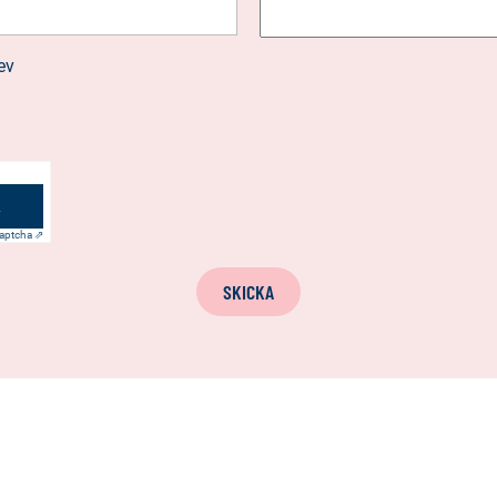
ev
aptcha ⇗
SKICKA