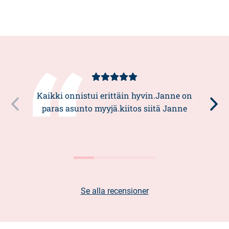
Kundbetyg
5/5
Kaikki onnistui erittäin hyvin.Janne on
paras asunto myyjä.kiitos siitä Janne
Se alla recensioner