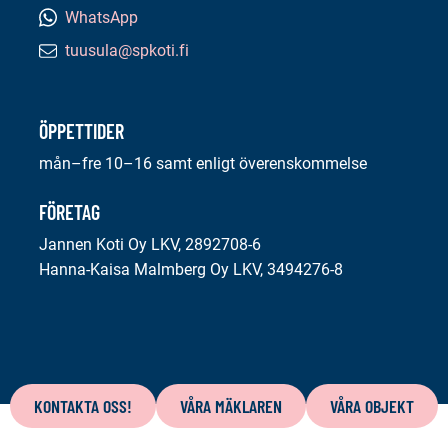
WhatsApp
tuusula@spkoti.fi
E-
postadress:
ÖPPETTIDER
mån–fre 10–16 samt enligt överenskommelse
FÖRETAG
Jannen Koti Oy LKV, 2892708-6
Hanna-Kaisa Malmberg Oy LKV, 3494276-8
Innehåll
på
KONTAKTA OSS!
VÅRA MÄKLAREN
VÅRA OBJEKT
denna