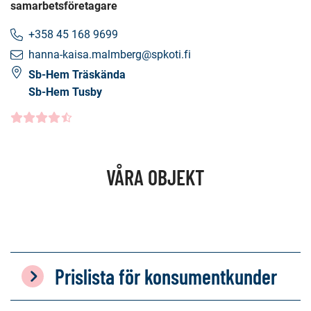
samarbetsföretagare
+358 45 168 9699
hanna-kaisa.malmberg@spkoti.fi
Sb-Hem Träskända
Sb-Hem Tusby
Kundbetyg
4.5000
/5
VÅRA OBJEKT
Prislista för konsumentkunder