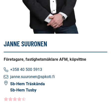
JANNE SUURONEN
Företagare, fastighetsmäklare AFM, köpvittne
+358 40 500 5913
janne.suuronen@spkoti.fi
Sb-Hem Träskända
Sb-Hem Tusby
Kundbetyg
4.5000
/5