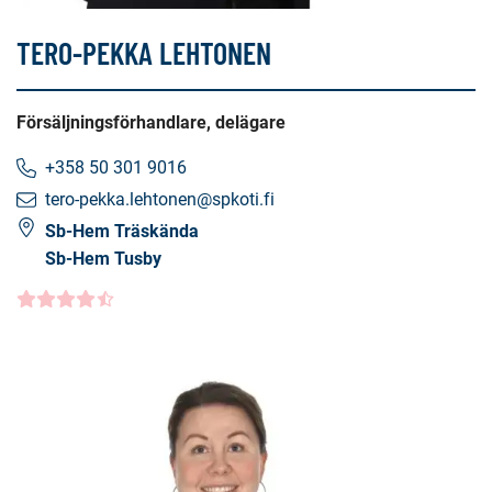
TERO-PEKKA LEHTONEN
Försäljningsförhandlare, delägare
+358 50 301 9016
tero-pekka.lehtonen@spkoti.fi
Sb-Hem Träskända
Sb-Hem Tusby
Kundbetyg
4.5000
/5