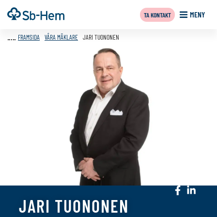
Till
Framsida
MENY
TA KONTAKT
innehållet
FRAMSIDA
VÅRA MÄKLARE
JARI TUONONEN
Sociala
Sociala
JARI TUONONEN
media:
media:
facebook
linkedin