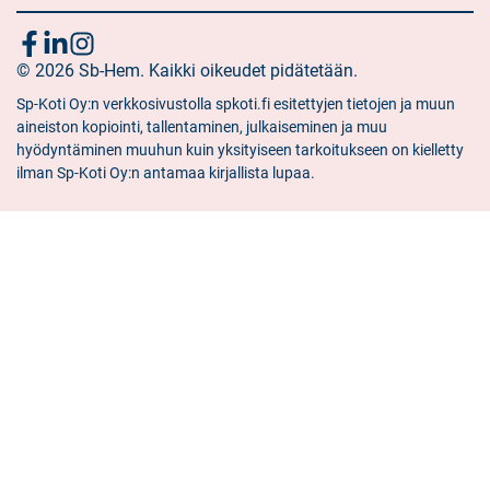
Följ
Sociala
Sociala
Sociala
media:
© 2026 Sb-Hem. Kaikki oikeudet pidätetään.
media:
media:
oss
facebook
linkedin
instagram
Sp-Koti Oy:n verkkosivustolla spkoti.fi esitettyjen tietojen ja muun
aineiston kopiointi, tallentaminen, julkaiseminen ja muu
hyödyntäminen muuhun kuin yksityiseen tarkoitukseen on kielletty
ilman Sp-Koti Oy:n antamaa kirjallista lupaa.