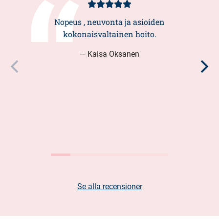
Kundbetyg
5/5
Nopeus , neuvonta ja asioiden
kokonaisvaltainen hoito.
— Kaisa Oksanen
Se alla recensioner