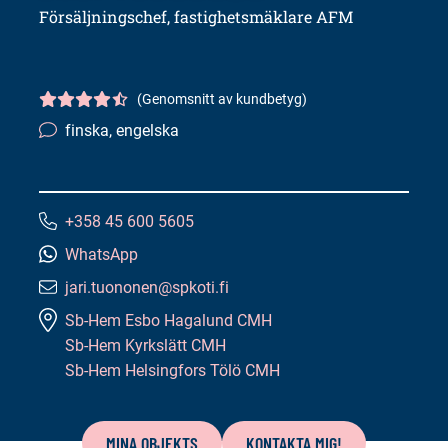
Försäljningschef, fastighetsmäklare AFM
(Genomsnitt av kundbetyg)
Kundbetyg
4.5/5
finska, engelska
Språkkunskaper:
+358 45 600 5605
Telefonnummer:
WhatsApp
jari.tuononen@spkoti.fi
E-
Sb-Hem Esbo Hagalund CMH
postadress:
Sb-Hem Kyrkslätt CMH
Sb-Hem Helsingfors Tölö CMH
Innehåll
på
MINA OBJEKTS
KONTAKTA MIG!