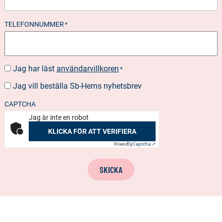
TELEFONNUMMER
*
Jag har läst
användarvillkoren
SUOSTUMUS
*
*
Jag vill beställa Sb-Hems nyhetsbrev
BESTÄLLA
NYHETSBREV
CAPTCHA
Jag är inte en robot
KLICKA FÖR ATT VERIFIERA
Friendly
Captcha ⇗
SKICKA