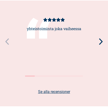
Kundbetyg
5/5
yhteistoiminta joka vaiheessa
Se alla recensioner