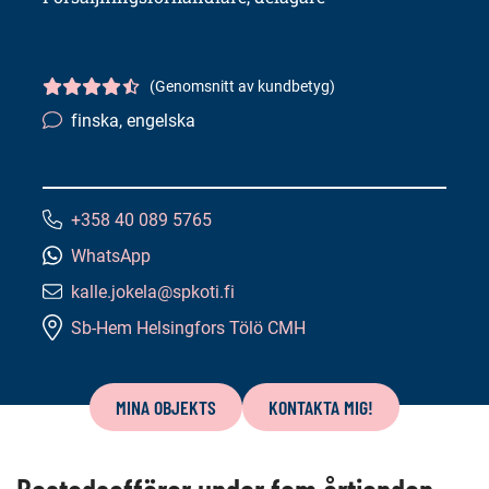
(Genomsnitt av kundbetyg)
Kundbetyg
4.5/5
finska, engelska
Språkkunskaper:
+358 40 089 5765
Telefonnummer:
WhatsApp
kalle.jokela@spkoti.fi
E-
Sb-Hem Helsingfors Tölö CMH
postadress:
Innehåll
på
MINA OBJEKTS
KONTAKTA MIG!
denna
sida