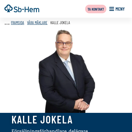
Till
Framsida
MENY
TA KONTAKT
innehållet
FRAMSIDA
VÅRA MÄKLARE
KALLE JOKELA
KALLE JOKELA
Försäljningsförhandlare, delägare