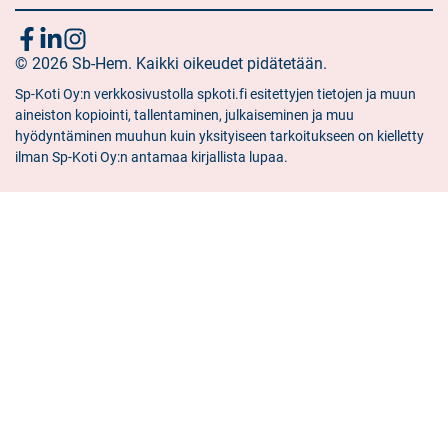
Följ
Sociala
Sociala
Sociala
media:
© 2026 Sb-Hem. Kaikki oikeudet pidätetään.
media:
media:
oss
facebook
linkedin
instagram
Sp-Koti Oy:n verkkosivustolla spkoti.fi esitettyjen tietojen ja muun
aineiston kopiointi, tallentaminen, julkaiseminen ja muu
hyödyntäminen muuhun kuin yksityiseen tarkoitukseen on kielletty
ilman Sp-Koti Oy:n antamaa kirjallista lupaa.