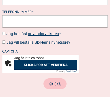
TELEFONNUMMER
*
Jag har läst
användarvillkoren
SUOSTUMUS
*
*
Jag vill beställa Sb-Hems nyhetsbrev
BESTÄLLA
NYHETSBREV
CAPTCHA
Jag är inte en robot
KLICKA FÖR ATT VERIFIERA
Friendly
Captcha ⇗
SKICKA