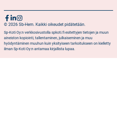
Följ
Sociala
Sociala
Sociala
media:
© 2026 Sb-Hem. Kaikki oikeudet pidätetään.
media:
media:
oss
facebook
linkedin
instagram
Sp-Koti Oy:n verkkosivustolla spkoti.fi esitettyjen tietojen ja muun
aineiston kopiointi, tallentaminen, julkaiseminen ja muu
hyödyntäminen muuhun kuin yksityiseen tarkoitukseen on kielletty
ilman Sp-Koti Oy:n antamaa kirjallista lupaa.