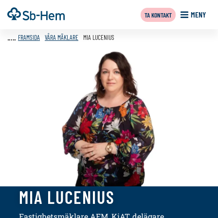
Till
Framsida
MENY
TA KONTAKT
innehållet
FRAMSIDA
VÅRA MÄKLARE
MIA LUCENIUS
MIA LUCENIUS
Fastighetsmäklare AFM, KiAT, delägare