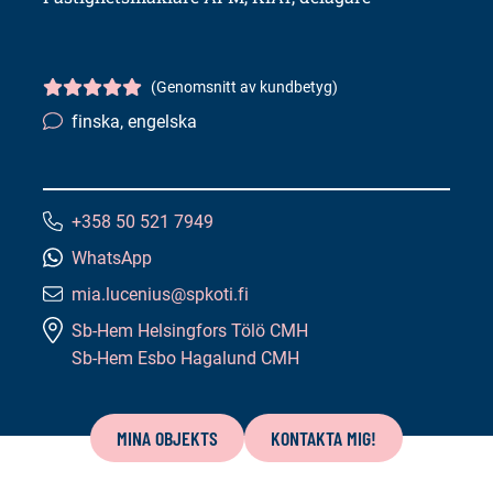
(Genomsnitt av kundbetyg)
Kundbetyg
5/5
finska, engelska
Språkkunskaper:
+358 50 521 7949
Telefonnummer:
WhatsApp
mia.lucenius@spkoti.fi
E-
Sb-Hem Helsingfors Tölö CMH
postadress:
Sb-Hem Esbo Hagalund CMH
Innehåll
på
MINA OBJEKTS
KONTAKTA MIG!
denna