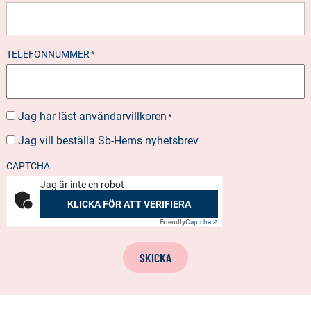
TELEFONNUMMER
*
Jag har läst
användarvillkoren
SUOSTUMUS
*
*
Jag vill beställa Sb-Hems nyhetsbrev
BESTÄLLA
NYHETSBREV
CAPTCHA
Jag är inte en robot
KLICKA FÖR ATT VERIFIERA
Friendly
Captcha ⇗
SKICKA