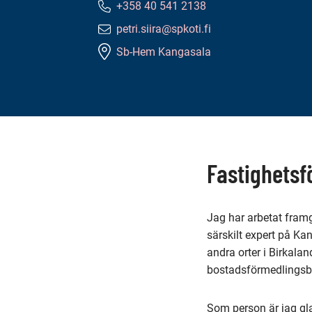
+358 40 541 2138
Telefonnummer:
petri.siira@spkoti.fi
E-
Sb-Hem Kangasala
postadress:
Innehåll
på
denna
Fastighetsf
sida
Jag har arbetat fram
särskilt expert på Ka
andra orter i Birkalan
bostadsförmedlingsb
Som person är jag gla