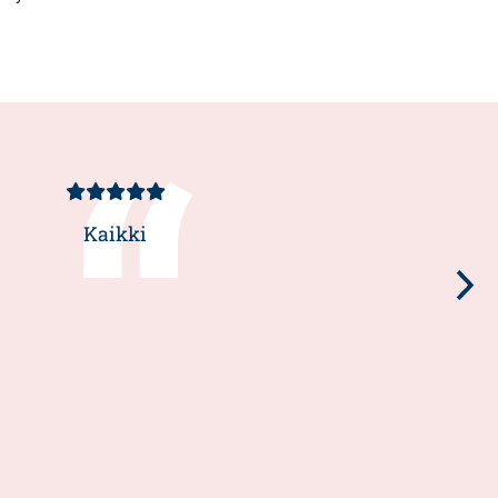
Kundbetyg
5/5
Kaikki