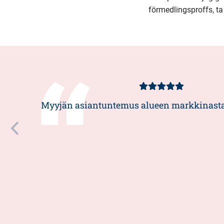
förmedlingsproffs, ta
Kundbetyg
5/5
Myyjän asiantuntemus alueen markkinasta 