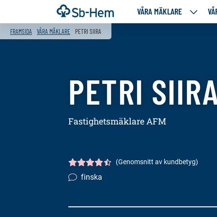
Till
Framsida
VÅRA MÄKLARE
VÅ
VÅRA
innehållet
MÄKLA
FRAMSIDA
VÅRA MÄKLARE
PETRI SIIRA
NEDANS
SIDOR
PETRI SIIR
Fastighetsmäklare AFM
(Genomsnitt av kundbetyg)
Kundbetyg
4.5/5
finska
Språkkunskaper: