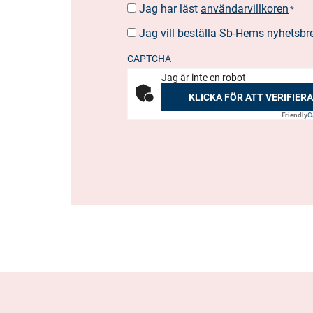
Jag har läst
användarvillkoren
SUOSTUMUS
*
*
Jag vill beställa Sb-Hems nyhetsbr
BESTÄLLA
NYHETSBREV
CAPTCHA
Jag är inte en robot
KLICKA FÖR ATT VERIFIERA
Friendly
C