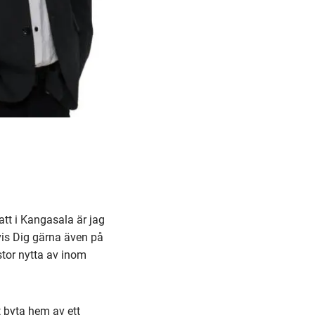
tt i Kangasala är jag
vis Dig gärna även på
 stor nytta av inom
t byta hem av ett