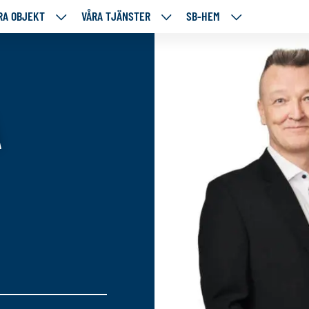
RA OBJEKT
VÅRA TJÄNSTER
SB-HEM
VÅRA
VÅRA
SB-
RE
OBJEKT
TJÄNSTER
HEM
TÅENDE
NEDANSTÅENDE
NEDANSTÅENDE
NEDANSTÅENDE
SIDOR
SIDOR
SIDOR
A