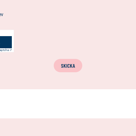
ev
aptcha ⇗
SKICKA