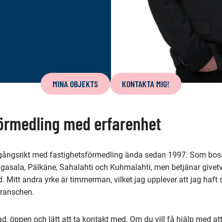
MINA OBJEKTS
KONTAKTA MIG!
örmedling med erfarenhet
gångsrikt med fastighetsförmedling ända sedan 1997. Som bosa
ngasala, Pälkäne, Sahalahti och Kuhmalahti, men betjänar givet
d. Mitt andra yrke är timmerman, vilket jag upplever att jag haft
ranschen.
d, öppen och lätt att ta kontakt med. Om du vill få hjälp med at