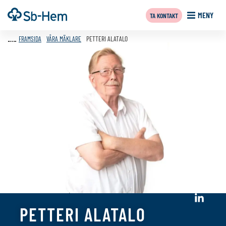
Till
Framsida
MENY
TA KONTAKT
innehållet
FRAMSIDA
VÅRA MÄKLARE
PETTERI ALATALO
Sociala
PETTERI ALATALO
media:
linkedin