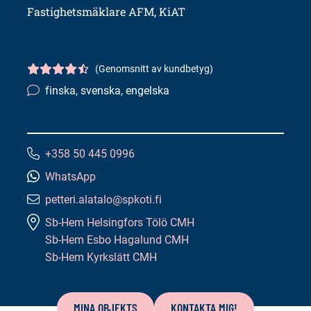
Fastighetsmäklare AFM, KiAT
(Genomsnitt av kundbetyg)
Kundbetyg
4.5/5
finska, svenska, engelska
Språkkunskaper:
+358 50 445 0996
Telefonnummer:
WhatsApp
petteri.alatalo@spkoti.fi
E-
Sb-Hem Helsingfors Tölö CMH
postadress:
Sb-Hem Esbo Hagalund CMH
Sb-Hem Kyrkslätt CMH
Innehåll
på
MINA OBJEKTS
KONTAKTA MIG!