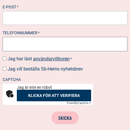
E-POST
*
TELEFONNUMMER
*
Jag har läst
användarvillkoren
SUOSTUMUS
*
*
Jag vill beställa Sb-Hems nyhetsbrev
BESTÄLLA
NYHETSBREV
CAPTCHA
Jag är inte en robot
KLICKA FÖR ATT VERIFIERA
Friendly
Captcha ⇗
SKICKA