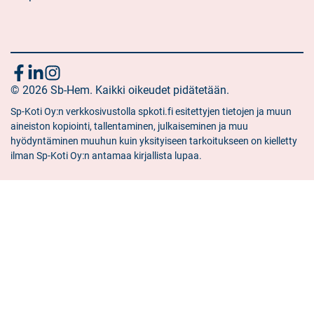
Följ
Sociala
Sociala
Sociala
media:
© 2026 Sb-Hem. Kaikki oikeudet pidätetään.
media:
media:
oss
facebook
linkedin
instagram
Sp-Koti Oy:n verkkosivustolla spkoti.fi esitettyjen tietojen ja muun
aineiston kopiointi, tallentaminen, julkaiseminen ja muu
hyödyntäminen muuhun kuin yksityiseen tarkoitukseen on kielletty
ilman Sp-Koti Oy:n antamaa kirjallista lupaa.