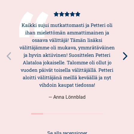
Kundbetyg
5/5
Kaikki sujui mutkattomasti ja Petteri oli
ihan mielettömän ammattimainen ja
osaava välittäjä! Tämän lisäksi
välittäjämme oli mukava, ymmrätäväinen
ja hyvin aktiivinen! Suosittelen Petteri
Alataloa jokaiselle. Talomme oli ollut jo
vuoden päivät toisella välittäjällä. Petteri
aloitti välittäjänä meillä keväällä ja nyt
vihdoin kaupat tiedossa!
— Anna Lönnblad
Se alla recensioner